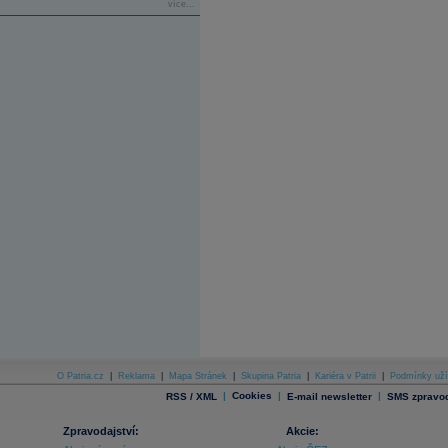
více...
O Patria.cz
|
Reklama
|
Mapa Stránek
|
Skupina Patria
|
Kariéra v Patrii
|
Podmínky uží
|
Cookies
|
|
RSS / XML
E-mail newsletter
SMS zpravod
Zpravodajství:
Akcie: