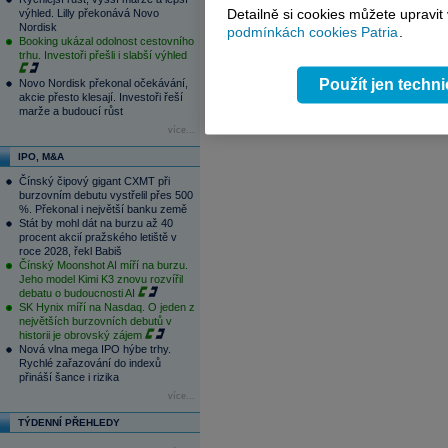
14:37
Bankovní rada ČNB podle očekávání 
Detailně si cookies můžete upravit
výhled. Lilly překonává Novo
13:32
Nintendo navýšilo zisk o 150 procen
Nordisk
podmínkách cookies Patria
.
Booking ukázal odolnost cestovního
1
2
3
4
trhu. Investoři přešli i slabší výhled
Použít jen techn
Novo Nordisk překonal očekávání,
akcie přesto klesají. Investoři řeší
marže a budoucí růst
více...
IPO, M&A
Čínský čipový gigant CXMT při
burzovním debutu vystřelil přes 500
%. Překonal i největší banku země
Stát by mohl dát na burzu až 40
procent akcií pražského letiště v
roce 2028, řekl Babiš
Čínský Moonshot AI míří na burzu.
Jeho model Kimi K3 znovu rozvířil
debatu o budoucnosti AI
SK Hynix míří na Nasdaq. O jeden z
největších burzovních debutů v
historii je obrovský zájem
Nová vlna mega IPO hýbe trhy.
Rychlé zařazování do indexů
přináší šance i rizika
více...
TÝDENNÍ PŘEHLEDY