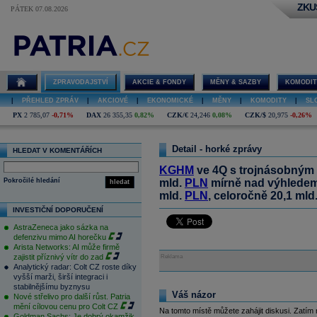
ZKU
PÁTEK 07.08.2026
ZPRAVODAJSTVÍ
AKCIE & FONDY
MĚNY & SAZBY
KOMODIT
|
PŘEHLED ZPRÁV
|
AKCIOVÉ
|
EKONOMICKÉ
|
MĚNY
|
KOMODITY
|
SL
PX
2 785,07
-0,71%
DAX
26 355,35
0,82%
CZK/€
24,246
0,08%
CZK/$
20,975
-0,26%
Detail - horké zprávy
HLEDAT V KOMENTÁŘÍCH
KGHM
ve 4Q s trojnásobným 
Pokročilé hledání
mld.
PLN
mírně nad výhledem
hledat
mld.
PLN
, celoročně 20,1 mld
INVESTIČNÍ DOPORUČENÍ
AstraZeneca jako sázka na
defenzivu mimo AI horečku
Arista Networks: AI může firmě
zajistit příznivý vítr do zad
Reklama
Analytický radar: Colt CZ roste díky
vyšší marži, širší integraci i
stabilnějšímu byznysu
Váš názor
Nové střelivo pro další růst. Patria
mění cílovou cenu pro Colt CZ
Na tomto místě můžete zahájit diskusi. Zatím
Goldman Sachs: Je dobrý okamžik