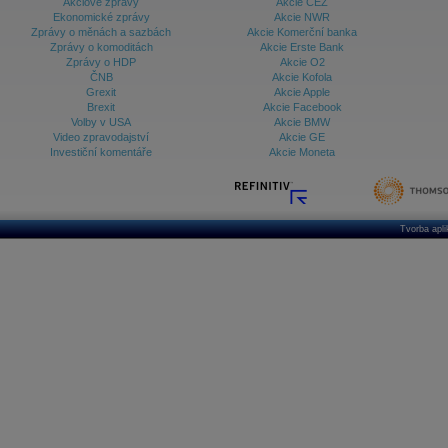
Akciové zprávy
Akcie ČEZ
Ekonomické zprávy
Akcie NWR
Zprávy o měnách a sazbách
Akcie Komerční banka
Zprávy o komoditách
Akcie Erste Bank
Zprávy o HDP
Akcie O2
ČNB
Akcie Kofola
Grexit
Akcie Apple
Brexit
Akcie Facebook
Volby v USA
Akcie BMW
Video zpravodajství
Akcie GE
Investiční komentáře
Akcie Moneta
Tvorba apl