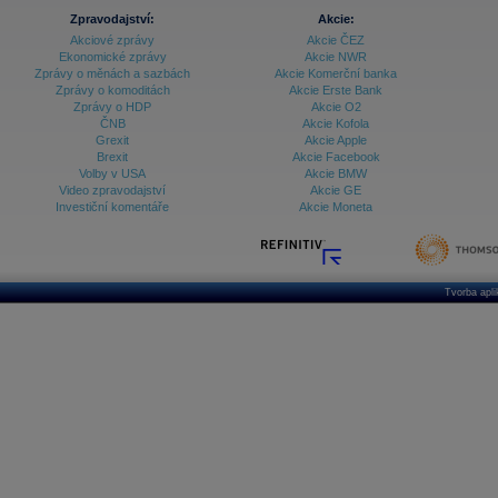
Zpravodajství:
Akcie:
Akciové zprávy
Akcie ČEZ
Ekonomické zprávy
Akcie NWR
Zprávy o měnách a sazbách
Akcie Komerční banka
Zprávy o komoditách
Akcie Erste Bank
Zprávy o HDP
Akcie O2
ČNB
Akcie Kofola
Grexit
Akcie Apple
Brexit
Akcie Facebook
Volby v USA
Akcie BMW
Video zpravodajství
Akcie GE
Investiční komentáře
Akcie Moneta
Tvorba apl