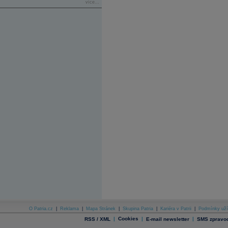
více...
O Patria.cz
|
Reklama
|
Mapa Stránek
|
Skupina Patria
|
Kariéra v Patrii
|
Podmínky uží
|
Cookies
|
|
RSS / XML
E-mail newsletter
SMS zpravod