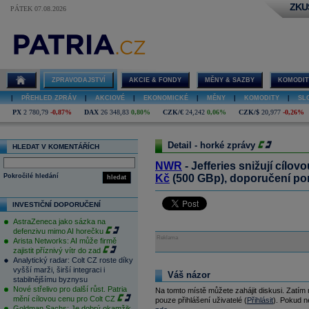
ZKU
PÁTEK 07.08.2026
ZPRAVODAJSTVÍ
AKCIE & FONDY
MĚNY & SAZBY
KOMODIT
|
PŘEHLED ZPRÁV
|
AKCIOVÉ
|
EKONOMICKÉ
|
MĚNY
|
KOMODITY
|
SL
PX
2 780,79
-0,87%
DAX
26 348,83
0,80%
CZK/€
24,242
0,06%
CZK/$
20,977
-0,26%
Detail - horké zprávy
HLEDAT V KOMENTÁŘÍCH
NWR
- Jefferies snižují cílo
Pokročilé hledání
Kč
(500 GBp), doporučení po
hledat
INVESTIČNÍ DOPORUČENÍ
AstraZeneca jako sázka na
defenzivu mimo AI horečku
Reklama
Arista Networks: AI může firmě
zajistit příznivý vítr do zad
Analytický radar: Colt CZ roste díky
vyšší marži, širší integraci i
Váš názor
stabilnějšímu byznysu
Nové střelivo pro další růst. Patria
Na tomto místě můžete zahájit diskusi. Zatím
mění cílovou cenu pro Colt CZ
pouze přihlášení uživatelé (
Přihlásit
). Pokud ne
Goldman Sachs: Je dobrý okamžik