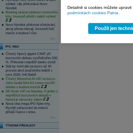
1
2
3
4
výhled. Lilly překonává Novo
Detailně si cookies můžete upravit
Nordisk
Booking ukázal odolnost cestovního
podmínkách cookies Patria
.
trhu. Investoři přešli i slabší výhled
Novo Nordisk překonal očekávání,
Použít jen techn
akcie přesto klesají. Investoři řeší
marže a budoucí růst
více...
IPO, M&A
Čínský čipový gigant CXMT při
burzovním debutu vystřelil přes 500
%. Překonal i největší banku země
Stát by mohl dát na burzu až 40
procent akcií pražského letiště v
roce 2028, řekl Babiš
Čínský Moonshot AI míří na burzu.
Jeho model Kimi K3 znovu rozvířil
debatu o budoucnosti AI
SK Hynix míří na Nasdaq. O jeden z
největších burzovních debutů v
historii je obrovský zájem
Nová vlna mega IPO hýbe trhy.
Rychlé zařazování do indexů
přináší šance i rizika
více...
TÝDENNÍ PŘEHLEDY