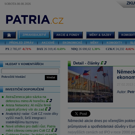
ZKU
SOBOTA 08.08.2026
ZPRAVODAJSTVÍ
AKCIE & FONDY
MĚNY & SAZBY
KOMODIT
|
PŘEHLED ZPRÁV
|
AKCIOVÉ
|
EKONOMICKÉ
|
MĚNY
|
KOMODITY
|
SL
PX
2 785,07
-0,71%
DAX
26 319,45
0,69%
NDQ
26 690,62
1,30%
CZK/€
24,232
-0,02%
Detail - články
HLEDAT V KOMENTÁŘÍCH
Německé
ekonomi
Pokročilé hledání
hledat
27.02.2013 
INVESTIČNÍ DOPORUČENÍ
Autor:
Petr
AstraZeneca jako sázka na
defenzivu mimo AI horečku
Arista Networks: AI může firmě
zajistit příznivý vítr do zad
Analytický radar: Colt CZ roste díky
vyšší marži, širší integraci i
Německé akcie dnes po včerejším pokle
stabilnějšímu byznysu
Nové střelivo pro další růst. Patria
průmyslové a spotřebitelské důvěry v Eu
mění cílovou cenu pro Colt CZ
nejvyšších cenách od IPO v roce 2000 po 
Goldman Sachs: Je dobrý okamžik