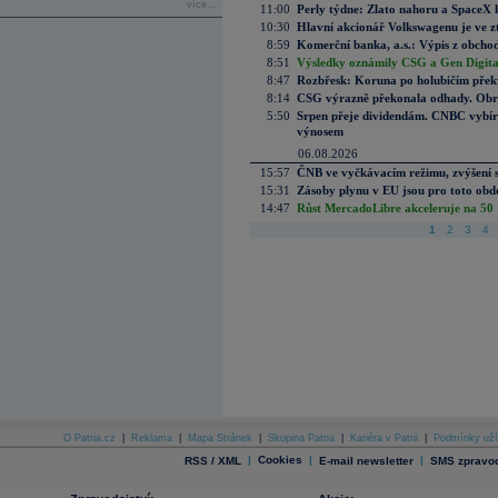
více...
11:00
Perly týdne: Zlato nahoru a SpaceX 
10:30
Hlavní akcionář Volkswagenu je ve z
8:59
Komerční banka, a.s.: Výpis z obchod
8:51
Výsledky oznámily CSG a Gen Digital
8:47
Rozbřesk: Koruna po holubičím přek
8:14
CSG výrazně překonala odhady. Obran
5:50
Srpen přeje dividendám. CNBC vybírá
výnosem
06.08.2026
15:57
ČNB ve vyčkávacím režimu, zvýšení s
15:31
Zásoby plynu v EU jsou pro toto obdo
14:47
Růst MercadoLibre akceleruje na 50 %
1
2
3
4
O Patria.cz
|
Reklama
|
Mapa Stránek
|
Skupina Patria
|
Kariéra v Patrii
|
Podmínky uží
|
Cookies
|
|
RSS / XML
E-mail newsletter
SMS zpravod