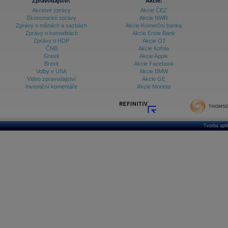
Zpravodajství:
Akcie:
Akciové zprávy
Akcie ČEZ
Ekonomické zprávy
Akcie NWR
Zprávy o měnách a sazbách
Akcie Komerční banka
Zprávy o komoditách
Akcie Erste Bank
Zprávy o HDP
Akcie O2
ČNB
Akcie Kofola
Grexit
Akcie Apple
Brexit
Akcie Facebook
Volby v USA
Akcie BMW
Video zpravodajství
Akcie GE
Investiční komentáře
Akcie Moneta
Tvorba apl