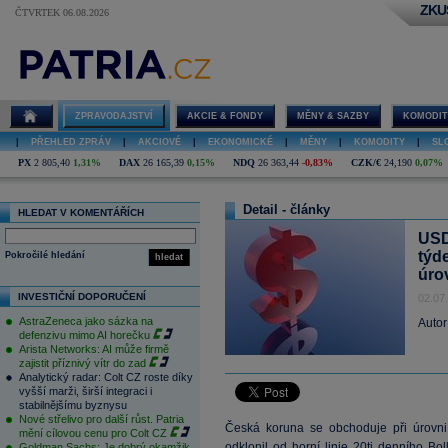
ZKU
ČTVRTEK 06.08.2026
ZPRAVODAJSTVÍ
AKCIE & FONDY
MĚNY & SAZBY
KOMODIT
|
PŘEHLED ZPRÁV
|
AKCIOVÉ
|
EKONOMICKÉ
|
MĚNY
|
KOMODITY
|
SL
PX
2 805,40
1,31%
DAX
26 165,39
0,15%
NDQ
26 363,44
-0,83%
CZK/€
24,190
0,07%
Detail - články
HLEDAT V KOMENTÁŘÍCH
USD
týd
Pokročilé hledání
hledat
úro
INVESTIČNÍ DOPORUČENÍ
02.07
AstraZeneca jako sázka na
Autor
defenzivu mimo AI horečku
Arista Networks: AI může firmě
zajistit příznivý vítr do zad
Analytický radar: Colt CZ roste díky
vyšší marži, širší integraci i
stabilnějšímu byznysu
Nové střelivo pro další růst. Patria
Česká koruna se obchoduje při úrovn
mění cílovou cenu pro Colt CZ
odklonil od horní linie 20ti denního Bol
Goldman Sachs: Je dobrý okamžik