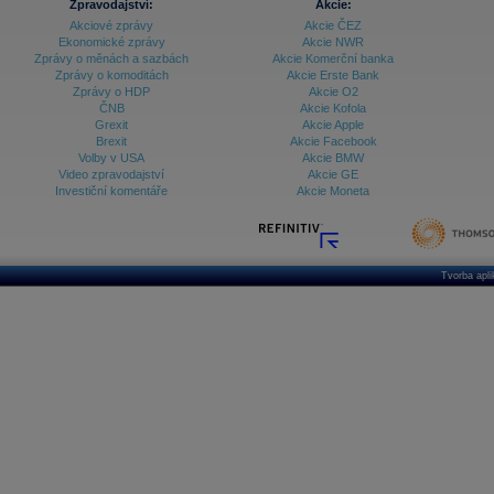
Zpravodajství:
Akcie:
Akciové zprávy
Akcie ČEZ
Ekonomické zprávy
Akcie NWR
Zprávy o měnách a sazbách
Akcie Komerční banka
Zprávy o komoditách
Akcie Erste Bank
Zprávy o HDP
Akcie O2
ČNB
Akcie Kofola
Grexit
Akcie Apple
Brexit
Akcie Facebook
Volby v USA
Akcie BMW
Video zpravodajství
Akcie GE
Investiční komentáře
Akcie Moneta
Tvorba apl