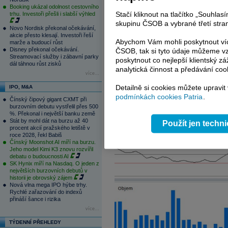
Booking ukázal odolnost cestovního
Stačí kliknout na tlačítko „Souhla
trhu. Investoři přešli i slabší výhled
skupinu ČSOB a vybrané třetí stran
Novo Nordisk překonal očekávání,
akcie přesto klesají. Investoři řeší
Abychom Vám mohli poskytnout víc
marže a budoucí růst
Disney překonal očekávání.
ČSOB, tak si tyto údaje můžeme vz
Streamovací služby i zábavní parky
poskytnout co nejlepší klientský zá
dál táhnou růst zisků
analytická činnost a předávání coo
více...
Detailně si cookies můžete upravit
IPO, M&A
podmínkách cookies Patria
.
Čínský čipový gigant CXMT při
burzovním debutu vystřelil přes 500
%. Překonal i největší banku země
Stát by mohl dát na burzu až 40
Použít jen techn
procent akcií pražského letiště v
roce 2028, řekl Babiš
Čínský Moonshot AI míří na burzu.
Jeho model Kimi K3 znovu rozvířil
debatu o budoucnosti AI
SK Hynix míří na Nasdaq. O jeden z
největších burzovních debutů v
historii je obrovský zájem
Nová vlna mega IPO hýbe trhy.
Rychlé zařazování do indexů
přináší šance i rizika
více...
TÝDENNÍ PŘEHLEDY