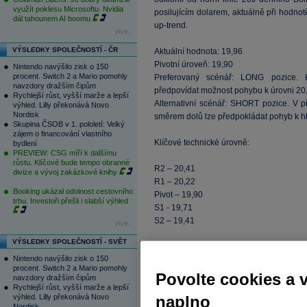
využít poklesu Microsoftu. Nvidia
posilujícím dolarem, aktuálně při hodnot
dál tahounem AI boomu
up-trend.
více...
VÝSLEDKY SPOLEČNOSTÍ - ČR
Aktuální hodnota: 19,96
Pivotní úroveň: 19,90
Nintendo navýšilo zisk o 150
procent. Switch 2 a Mario pomohly
Preferovaný scénář: LONG pozice. 
navzdory dražším čipům
předpovídat možnost pohybu k úrovni 2
Rychlejší růst, vyšší marže a lepší
Alternativní scénář: SHORT pozice. V
výhled. Lilly překonává Novo
Nordisk
směrem dolů lze předpokládat pohyb k 
Skupina ČSOB v 1. pololetí: Velký
zájem o financování vlastního
Klíčové technické úrovně:
bydlení
PREVIEW: CSG míří k dalšímu
růstu. Klíčové bude tempo obranné
R2 – 20,41
divize a vývoj zakázkové knihy
R1 – 20,22
Booking ukázal odolnost cestovního
Pivot – 19,90
trhu. Investoři přešli i slabší výhled
S1 - 19,71
S2 – 19,41
více...
VÝSLEDKY SPOLEČNOSTÍ - SVĚT
Nintendo navýšilo zisk o 150
procent. Switch 2 a Mario pomohly
Povolte cookies a 
navzdory dražším čipům
Rychlejší růst, vyšší marže a lepší
výhled. Lilly překonává Novo
naplno
Nordisk