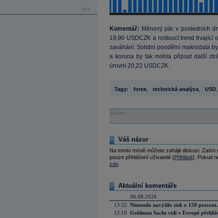
více...
Komentář:
Měnový pár v posledních dne
19,90 USDCZK a rostoucí trend trvající o
zaváhání. Solidní pondělní makrodata by
a koruna by tak mohla připsat další zt
úrovni 20,22 USDCZK.
Tagy:
forex
,
technická analýza
,
USD
,
Reklama
Váš názor
Na tomto místě můžete zahájit diskusi. Zatím
pouze přihlášení uživatelé (
Přihlásit
). Pokud ne
zde
.
Aktuální komentáře
06.08.2026
13:32
Nintendo navýšilo zisk o 150 procen
13:19
Goldman Sachs vidí v Evropě přehlíže