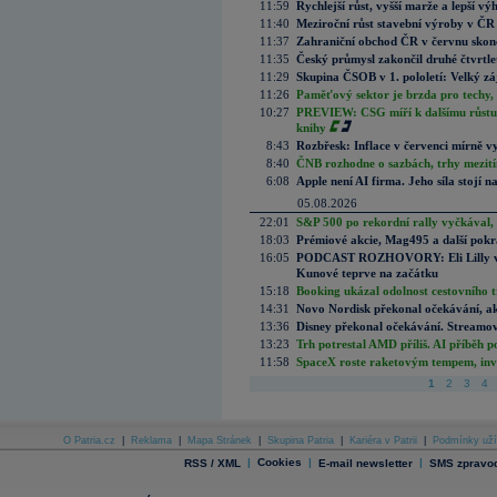
11:59
Rychlejší růst, vyšší marže a lepší v
11:40
Meziroční růst stavební výroby v ČR
11:37
Zahraniční obchod ČR v červnu skonč
11:35
Český průmysl zakončil druhé čtvrtlet
11:29
Skupina ČSOB v 1. pololetí: Velký zá
11:26
Paměťový sektor je brzda pro techy,
10:27
PREVIEW: CSG míří k dalšímu růstu.
knihy
8:43
Rozbřesk: Inflace v červenci mírně v
8:40
ČNB rozhodne o sazbách, trhy mezitím
6:08
Apple není AI firma. Jeho síla stojí n
05.08.2026
22:01
S&P 500 po rekordní rally vyčkával,
18:03
Prémiové akcie, Mag495 a další pokr
16:05
PODCAST ROZHOVORY: Eli Lilly vs. 
Kunové teprve na začátku
15:18
Booking ukázal odolnost cestovního trh
14:31
Novo Nordisk překonal očekávání, akci
13:36
Disney překonal očekávání. Streamova
13:23
Trh potrestal AMD příliš. AI příběh p
11:58
SpaceX roste raketovým tempem, inves
1
2
3
4
O Patria.cz
|
Reklama
|
Mapa Stránek
|
Skupina Patria
|
Kariéra v Patrii
|
Podmínky uží
|
Cookies
|
|
RSS / XML
E-mail newsletter
SMS zpravod