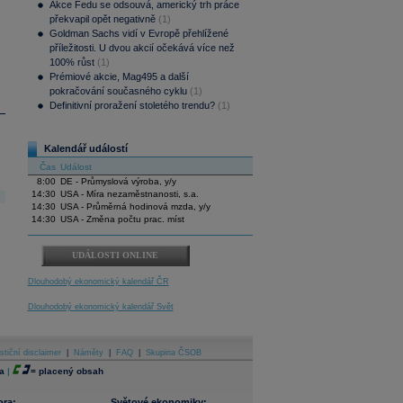
Akce Fedu se odsouvá, americký trh práce
překvapil opět negativně
(1)
Goldman Sachs vidí v Evropě přehlížené
příležitosti. U dvou akcií očekává více než
100% růst
(1)
Prémiové akcie, Mag495 a další
pokračování současného cyklu
(1)
Definitivní proražení stoletého trendu?
(1)
Kalendář událostí
Čas
Událost
8:00
DE - Průmyslová výroba, y/y
14:30
USA - Míra nezaměstnanosti, s.a.
14:30
USA - Průměrná hodinová mzda, y/y
14:30
USA - Změna počtu prac. míst
UDÁLOSTI ONLINE
Dlouhodobý ekonomický kalendář ČR
Dlouhodobý ekonomický kalendář Svět
stiční disclaimer
|
Náměty
|
FAQ
|
Skupina ČSOB
a
|
=
placený obsah
ora:
Světové ekonomiky: