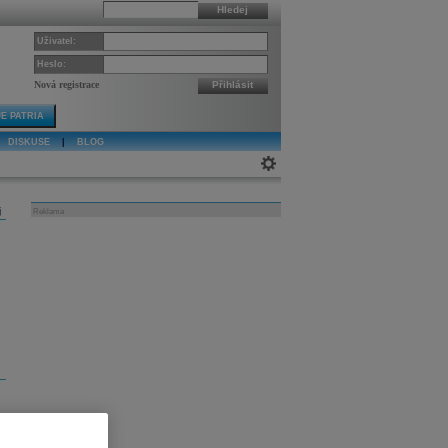
Hledej
Uživatel:
Heslo:
Nová registrace
Přihlásit
E PATRIA
DISKUSE
|
BLOG
j
Reklama