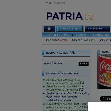
PÁTEK 07.08.2026
ZPRAVODAJSTVÍ
AKCIE & FONDY
|
PŘEHLED ZPRÁV
|
AKCIOVÉ
|
EKONOMICKÉ
PX
2 785,07
-0,71%
DAX
26 319,45
0,69%
CZK/€
24
Detail
HLEDAT V KOMENTÁŘÍCH
Pokročilé hledání
hledat
INVESTIČNÍ DOPORUČENÍ
AstraZeneca jako sázka na
defenzivu mimo AI horečku
Arista Networks: AI může firmě
zajistit příznivý vítr do zad
Analytický radar: Colt CZ roste díky
vyšší marži, širší integraci i
stabilnějšímu byznysu
Nové střelivo pro další růst. Patria
Aktualiz
mění cílovou cenu pro Colt CZ
Goldman Sachs: Je dobrý okamžik