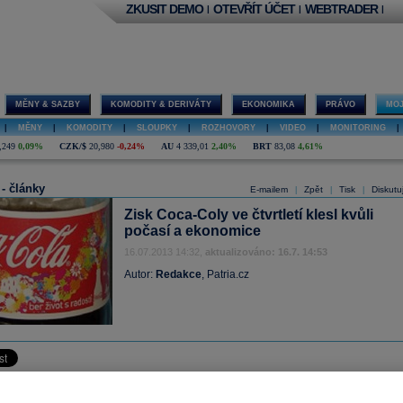
ZKUSIT DEMO
OTEVŘÍT ÚČET
WEBTRADER
|
|
|
MĚNY & SAZBY
KOMODITY & DERIVÁTY
EKONOMIKA
PRÁVO
MOJ
|
MĚNY
|
KOMODITY
|
SLOUPKY
|
ROZHOVORY
|
VIDEO
|
MONITORING
|
,249
0,09%
CZK/$
20,980
-0,24%
AU
4 339,01
2,40%
BRT
83,08
4,61%
 - články
E-mailem
Zpět
Tisk
Diskutu
|
|
|
Zisk Coca-Coly ve čtvrtletí klesl kvůli
počasí a ekonomice
16.07.2013 14:32,
aktualizováno: 16.7. 14:53
Autor:
Redakce
, Patria.cz
ováno