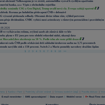
avní akcionář Volkswagenu je ve ztrátě, automobilku vyzval k rychlým opatřením
merční banka, a.s.: Výpis z obchodního rejstříku
sledky oznámily CSG a Gen Digital, Trump uvalil nová cla. Evropa zahájí opatrně
zbřesk: Koruna po holubičím překvapení ČNB v defenzivě
G výrazně překonala odhady. Obranná divize táhne růst, výhled potvrzen
pen přeje dividendám. CNBC vybírá mezi aristokraty s růstovým potenciálem i pravidelným
nosem
.08.2026
B ve vyčkávacím režimu, zvýšení sazeb ale zůstává dále ve hře
soby plynu v EU jsou pro toto období rekordně nízké, ukazují data
st MercadoLibre akceleruje na 50 %. Podle trhu ale roste příliš draze
nkovní rada ČNB podle očekávání drží základní úrokovou sazbu na 3,75 procentech
ntendo navýšilo zisk o 150 procent. Switch 2 a Mario pomohly navzdory dražším čipům
1
2
3
4
5
6
7
8
9
10
>>
atria
|
Kariéra v Patrii
|
Podmínky užívání stránek
|
Ochrana osobních údajů
|
Pravidla diskuse
|
Inve
|
|
|
|
|
E-mail newsletter
SMS zpravodajství
Data export
Mobilní verze
R
=
Real-Time dat
Akcie:
Komodity:
Škola invest