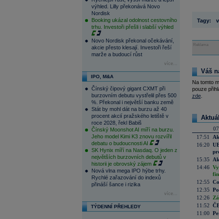
výhled. Lilly překonává Novo
Nordisk
Booking ukázal odolnost cestovního
Tagy:
v
trhu. Investoři přešli i slabší výhled
Novo Nordisk překonal očekávání,
Reklama
akcie přesto klesají. Investoři řeší
marže a budoucí růst
více...
Váš n
IPO, M&A
Na tomto m
Čínský čipový gigant CXMT při
pouze přihl
burzovním debutu vystřelil přes 500
zde
.
%. Překonal i největší banku země
Stát by mohl dát na burzu až 40
procent akcií pražského letiště v
Aktuá
roce 2028, řekl Babiš
07
Čínský Moonshot AI míří na burzu.
Jeho model Kimi K3 znovu rozvířil
17:51
Ak
debatu o budoucnosti AI
16:20
UE
SK Hynix míří na Nasdaq. O jeden z
pr
největších burzovních debutů v
15:35
Ak
historii je obrovský zájem
14:46
Vy
Nová vlna mega IPO hýbe trhy.
fi
Rychlé zařazování do indexů
12:55
Co
přináší šance i rizika
12:35
Po
více...
12:26
Zá
11:52
ČE
TÝDENNÍ PŘEHLEDY
11:00
Pe