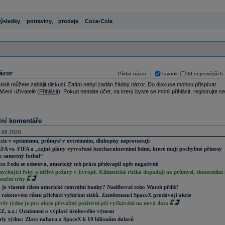
ýsledky
,
potraviny
,
prodeje
,
Coca-Cola
ázor
Přidat názor
Pavouk
Od nejnovějších
|
ístě můžete zahájit diskusi. Zatím nebyl zadán žádný názor. Do diskuse mohou přispívat
ášení uživatelé (
Přihlásit
). Pokud nemáte účet, na který byste se mohli přihlásit, registrujte se
lní komentáře
.08.2026
cie v optimismu, průmysl v extrémním, dluhopisy neprotestují
FA vs. FIFA a „tajné plány vytvořené bezcharakterními lidmi, které mají pochybné přínosy
o samotný fotbal“
ce Fedu se odsouvá, americký trh práce překvapil opět negativně
sychající řeky a ničivé požáry v Evropě. Klimatická rizika dopadají na průmysl, ekonomiku 
nanční trhy
 je vlastně cílem americké centrální banky? Nasliboval toho Warsh příliš?
 raketovém růstu přichází vybírání zisků. Zaměstnanci SpaceX prodávají akcie
věr týdne je pro akcie převážně pozitivní při vyčkávání na nová data
Z, a.s.: Oznámení o výplatě úrokového výnosu
rly týdne: Zlato nahoru a SpaceX k 10 bilionům dolarů