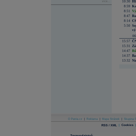
10:30
Hl
více...
8:59
Ko
8:51
Vý
8:47
Ro
8:14
CS
5:50
Sr
vý
06
15:57
ČN
15:31
Zá
14:47
Rů
14:37
Ba
13:32
Ni
O Patria.cz
|
Reklama
|
Mapa Stránek
|
Skupina P
|
Cookies
RSS / XML
Zpravodajství: