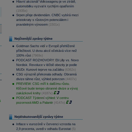
Hlavní akcionář Volkswagenu je ve ztrátě,
automobilku vyzval k rychlým opatřením
(1935x)
Srpen přeje dividendám. CNBC vybírá mezi
aristokraty s růstovým potenciálem i
pravidelným výnosem
(1501x)
Nejčtenější zprávy týdne
Goldman Sachs vidí v Evropě přehlížené
příležitosti. U dvou akcií očekává více než
100% růst
(7969x)
PODCAST ROZHOVORY: Eli Lilly vs. Novo
Nordisk. Revoluce v léčbě obezity je podle
MUDr. Kunové teprve na začátku
(6362x)
CSG výrazně překonala odhady. Obranná
divize táhne růst, výhled potvrzen
(4407x)
PREVIEW: CSG míří k dalšímu růstu.
Klíčové bude tempo obranné divize a vývoj
zakázkové knihy
(4187x)
PODCAST Týdenní výhled: V centru
i
pozornosti AMD a Palantir
(4147x)
Nejdiskutovanější zprávy týdne
Inflace v eurozóně v červenci vzrostla na
2,9 procenta, uvedl v odhadu Eurostat
(5)