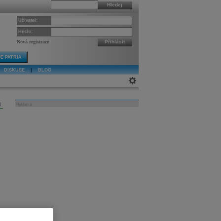
Hledej
Uživatel:
Heslo:
Nová registrace
Přihlásit
E PATRIA
DISKUSE
|
BLOG
j
Reklama