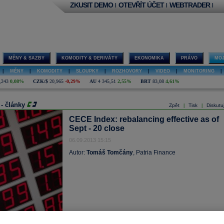
ZKUSIT DEMO
OTEVŘÍT ÚČET
WEBTRADER
|
|
|
MĚNY & SAZBY
KOMODITY & DERIVÁTY
EKONOMIKA
PRÁVO
MOJ
|
MĚNY
|
KOMODITY
|
SLOUPKY
|
ROZHOVORY
|
VIDEO
|
MONITORING
|
,243
0,08%
CZK/$
20,965
-0,29%
AU
4 345,51
2,55%
BRT
83,08
4,61%
 - články
Zpět
Tisk
Diskutu
|
|
CECE Index: rebalancing effective as of
Sept - 20 close
06.09.2013 15:15
Autor:
Tomáš Tomčány
, Patria Finance