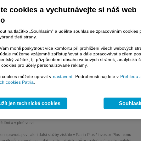
te cookies a vychutnávejte si náš web
no
nout na tlačítko „Souhlasím“ a udělíte souhlas se zpracováním cookies 
ur internal calculations, the weight of the Czech Rep. in the CECE Index will
brané třetí strany.
by some 2,36 ppt to 18,36% while Poland’s weight should go down by 2,38 ppt to
ám mohli poskytnout více komfortu při prohlížení všech webových st
to údaje můžeme vzájemně zpřístupňovat a dále zpracovávat s cílem pos
lientský zážitek, tj. přizpůsobení obsahu webových stránek, analytická č
 cookies pro účely personalizované reklamy.
račování článku je dostupné jen klientům placených služeb
Patria Plus
/
estor Plus
případně uživatelům platformy
Patria Direct
. Pokud jste klientem
si cookies můžete upravit v
nastavení
. Podrobnosti najdete v
Přehledu 
hto služeb, potom je nutné se
Přihlásit
.
h cookies Patria
.
ámci placeného informačního servisu získáte
řístup ke
kompletnímu zpravodajství
žít jen technické cookies
Souhlas
.patria.cz bez jakýchkoliv omezení. Veškeré
rávy, komentáře a horké zprávy jsou
brazovány terminálovou metodou (bez nutnosti obnovovat stránku) bez
ždění a v plné verzi.
en zpravodajství, ale i další služby získáte v Patria Plus / Investor Plus -
sms
e-mailové
zpravodajství,
data
z finančních trhů v reálném čase, kompletní