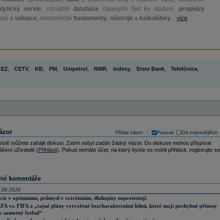
lytický servis
, rozsáhlé
databáze
časových řad ke stažení,
prognózy
oje a
valuace
, ekonomické
fundamenty
,
nástroje
a
kalkulátory
...
více
ČEZ
,
CETV
,
KB
,
PM
,
Unipetrol
,
NWR
,
indexy
,
Erste Bank
,
Telefónica
,
ázor
Přidat názor
Pavouk
Od nejnovějších
|
ístě můžete zahájit diskusi. Zatím nebyl zadán žádný názor. Do diskuse mohou přispívat
ášení uživatelé (
Přihlásit
). Pokud nemáte účet, na který byste se mohli přihlásit, registrujte se
lní komentáře
.08.2026
cie v optimismu, průmysl v extrémním, dluhopisy neprotestují
FA vs. FIFA a „tajné plány vytvořené bezcharakterními lidmi, které mají pochybné přínosy
o samotný fotbal“