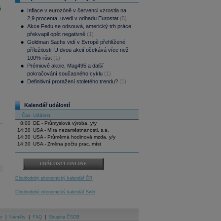
i
Inflace v eurozóně v červenci vzrostla na
2,9 procenta, uvedl v odhadu Eurostat
(5)
Akce Fedu se odsouvá, americký trh práce
překvapil opět negativně
(1)
Goldman Sachs vidí v Evropě přehlížené
příležitosti. U dvou akcií očekává více než
100% růst
(1)
Prémiové akcie, Mag495 a další
pokračování současného cyklu
(1)
Definitivní proražení stoletého trendu?
(1)
Kalendář událostí
Čas
Událost
8:00
DE - Průmyslová výroba, y/y
14:30
USA - Míra nezaměstnanosti, s.a.
14:30
USA - Průměrná hodinová mzda, y/y
14:30
USA - Změna počtu prac. míst
UDÁLOSTI ONLINE
Dlouhodobý ekonomický kalendář ČR
Dlouhodobý ekonomický kalendář Svět
er
|
Náměty
|
FAQ
|
Skupina ČSOB