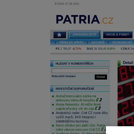
PÁTEK 07.08.2026
ZPRAVODAJSTVÍ
AKCIE & FONDY
|
PŘEHLED ZPRÁV
|
AKCIOVÉ
|
EKONOMICKÉ
PX
2 785,07
-0,71%
DAX
26 319,45
0,69%
CZK/€
24
Detail
HLEDAT V KOMENTÁŘÍCH
Pokročilé hledání
hledat
INVESTIČNÍ DOPORUČENÍ
AstraZeneca jako sázka na
defenzivu mimo AI horečku
Arista Networks: AI může firmě
zajistit příznivý vítr do zad
Analytický radar: Colt CZ roste díky
vyšší marži, širší integraci i
stabilnějšímu byznysu
Nové střelivo pro další růst. Patria
mění cílovou cenu pro Colt CZ
Goldman Sachs: Je dobrý okamžik