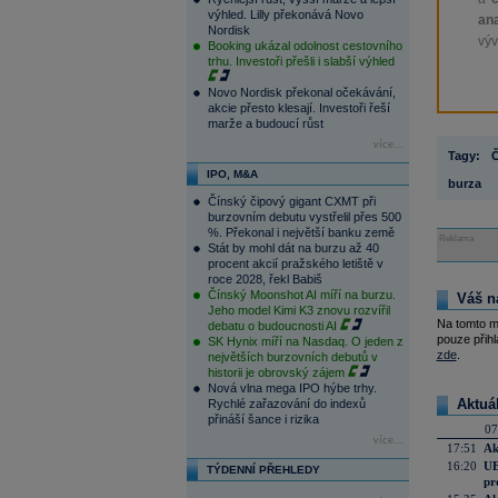
výhled. Lilly překonává Novo
ana
Nordisk
výv
Booking ukázal odolnost cestovního
trhu. Investoři přešli i slabší výhled
Novo Nordisk překonal očekávání,
akcie přesto klesají. Investoři řeší
marže a budoucí růst
více...
Tagy:
IPO, M&A
burza
Čínský čipový gigant CXMT při
burzovním debutu vystřelil přes 500
%. Překonal i největší banku země
Reklama
Stát by mohl dát na burzu až 40
procent akcií pražského letiště v
roce 2028, řekl Babiš
Čínský Moonshot AI míří na burzu.
Váš n
Jeho model Kimi K3 znovu rozvířil
Na tomto m
debatu o budoucnosti AI
pouze přihl
SK Hynix míří na Nasdaq. O jeden z
zde
.
největších burzovních debutů v
historii je obrovský zájem
Nová vlna mega IPO hýbe trhy.
Aktuá
Rychlé zařazování do indexů
přináší šance i rizika
07
více...
17:51
Ak
16:20
UE
TÝDENNÍ PŘEHLEDY
pr