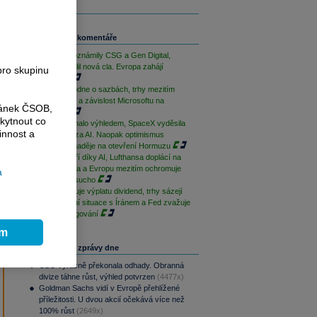
Související komentáře
Výsledky oznámily CSG a Gen Digital,
Trump uvalil nová cla. Evropa zahájí
pro skupinu
opatrně
ČNB rozhodne o sazbách, trhy mezitím
sledují Írán a závislost Microsoftu na
ránek ČSOB,
OpenAI
kytnout co
AMD zklamalo výhledem, SpaceX vyděsila
innost a
cenovkou za AI. Naopak optimismus
podporují naděje na otevření Hormuzu
Palantir září díky AI, Lufthansa doplácí na
drahá paliva a Evropu mezitím ochromuje
a
historické sucho
ČEZ zahajuje výplatu dividend, trhy sázejí
na uklidnění situace s Íránem a Fed zvažuje
změnu fungování
ím
Nejčtenější zprávy dne
CSG výrazně překonala odhady. Obranná
divize táhne růst, výhled potvrzen
(4477x)
Goldman Sachs vidí v Evropě přehlížené
příležitosti. U dvou akcií očekává více než
100% růst
(2649x)