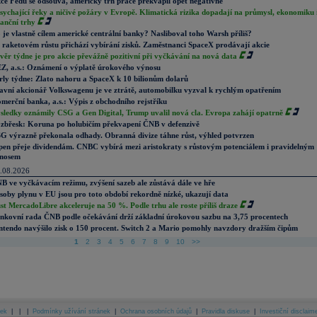
ce Fedu se odsouvá, americký trh práce překvapil opět negativně
sychající řeky a ničivé požáry v Evropě. Klimatická rizika dopadají na průmysl, ekonomiku 
nanční trhy
 je vlastně cílem americké centrální banky? Nasliboval toho Warsh příliš?
 raketovém růstu přichází vybírání zisků. Zaměstnanci SpaceX prodávají akcie
věr týdne je pro akcie převážně pozitivní při vyčkávání na nová data
Z, a.s.: Oznámení o výplatě úrokového výnosu
rly týdne: Zlato nahoru a SpaceX k 10 bilionům dolarů
avní akcionář Volkswagenu je ve ztrátě, automobilku vyzval k rychlým opatřením
merční banka, a.s.: Výpis z obchodního rejstříku
sledky oznámily CSG a Gen Digital, Trump uvalil nová cla. Evropa zahájí opatrně
zbřesk: Koruna po holubičím překvapení ČNB v defenzivě
G výrazně překonala odhady. Obranná divize táhne růst, výhled potvrzen
pen přeje dividendám. CNBC vybírá mezi aristokraty s růstovým potenciálem i pravidelným
nosem
.08.2026
B ve vyčkávacím režimu, zvýšení sazeb ale zůstává dále ve hře
soby plynu v EU jsou pro toto období rekordně nízké, ukazují data
st MercadoLibre akceleruje na 50 %. Podle trhu ale roste příliš draze
nkovní rada ČNB podle očekávání drží základní úrokovou sazbu na 3,75 procentech
ntendo navýšilo zisk o 150 procent. Switch 2 a Mario pomohly navzdory dražším čipům
1
2
3
4
5
6
7
8
9
10
>>
ek
|
|
|
Podmínky užívání stránek
|
Ochrana osobních údajů
|
Pravidla diskuse
|
Investiční disclaim