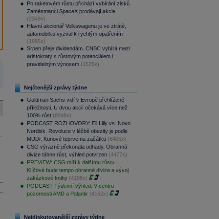
Po raketovém růstu přichází vybírání zisků.
Zaměstnanci SpaceX prodávají akcie
(2349x)
Hlavní akcionář Volkswagenu je ve ztrátě,
automobilku vyzval k rychlým opatřením
(1995x)
Srpen přeje dividendám. CNBC vybírá mezi
aristokraty s růstovým potenciálem i
pravidelným výnosem
(1525x)
Nejčtenější zprávy týdne
Goldman Sachs vidí v Evropě přehlížené
příležitosti. U dvou akcií očekává více než
100% růst
(8048x)
PODCAST ROZHOVORY: Eli Lilly vs. Novo
Nordisk. Revoluce v léčbě obezity je podle
MUDr. Kunové teprve na začátku
(6405x)
CSG výrazně překonala odhady. Obranná
divize táhne růst, výhled potvrzen
(4477x)
PREVIEW: CSG míří k dalšímu růstu.
Klíčové bude tempo obranné divize a vývoj
zakázkové knihy
(4198x)
PODCAST Týdenní výhled: V centru
pozornosti AMD a Palantir
(4152x)
Nejdiskutovanější zprávy týdne