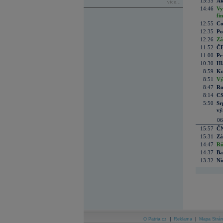
15:35
Ak
více...
14:46
Vy
fi
12:55
Co
12:35
Po
12:26
Zá
11:52
ČE
11:00
Pe
10:30
Hl
8:59
Ko
8:51
Vý
8:47
Ro
8:14
CS
5:50
Sr
vý
06
15:57
ČN
15:31
Zá
14:47
Rů
14:37
Ba
13:32
Ni
O Patria.cz
|
Reklama
|
Mapa Strán