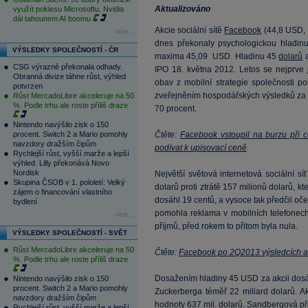
Aktualizováno
využít poklesu Microsoftu. Nvidia
dál tahounem AI boomu
Akcie sociální sítě
Facebook
(
44,8
USD, 2
více...
dnes překonaly psychologickou hladi
VÝSLEDKY SPOLEČNOSTÍ - ČR
maxima 45,09 USD. Hladinu 45
dolarů
a
CSG výrazně překonala odhady.
IPO 18. května 2012. Letos se nejprve 
Obranná divize táhne růst, výhled
obav z mobilní strategie společnosti 
potvrzen
zveřejněním hospodářských výsledků za 2.
Růst MercadoLibre akceleruje na 50
%. Podle trhu ale roste příliš draze
70 procent.
Nintendo navýšilo zisk o 150
procent. Switch 2 a Mario pomohly
Čtěte:
Facebook vstoupil na burzu při 
navzdory dražším čipům
podívat k upisovací ceně
Rychlejší růst, vyšší marže a lepší
výhled. Lilly překonává Novo
Nordisk
Největší světová internetová sociální s
Skupina ČSOB v 1. pololetí: Velký
dolarů proti ztrátě 157 milionů dolarů, kt
zájem o financování vlastního
dosáhl 19 centů, a vysoce tak předčil o
bydlení
pomohla reklama v mobilních telefonec
více...
příjmů, před rokem to přitom byla nula.
VÝSLEDKY SPOLEČNOSTÍ - SVĚT
Růst MercadoLibre akceleruje na 50
Čtěte:
Facebook po 2Q2013 výsledcích až
%. Podle trhu ale roste příliš draze
Dosažením hladiny 45 USD za akcii dosá
Nintendo navýšilo zisk o 150
procent. Switch 2 a Mario pomohly
Zuckerberga téměř 22 miliard dolarů. A
navzdory dražším čipům
hodnoty 637 mil. dolarů. Sandbergová př
Rychlejší růst, vyšší marže a lepší