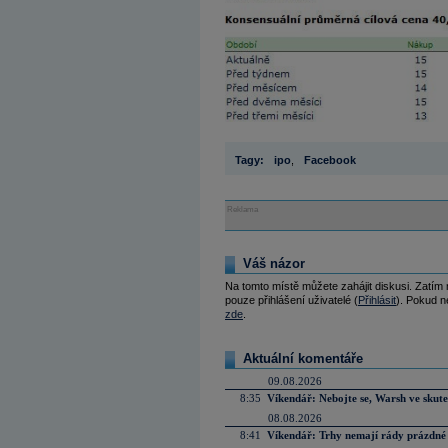
Tagy:
ipo
,
Facebook
Reklama
Váš názor
Na tomto místě můžete zahájit diskusi. Zatím
pouze přihlášení uživatelé (
Přihlásit
). Pokud ne
zde
.
Aktuální komentáře
09.08.2026
8:35
Víkendář: Nebojte se, Warsh ve skute
08.08.2026
8:41
Víkendář: Trhy nemají rády prázdné 