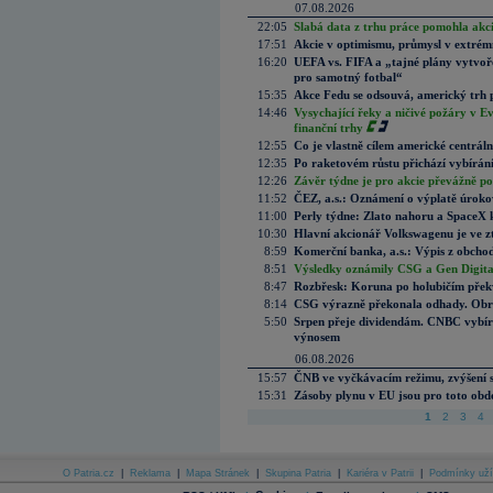
07.08.2026
22:05
Slabá data z trhu práce pomohla akc
17:51
Akcie v optimismu, průmysl v extrémn
16:20
UEFA vs. FIFA a „tajné plány vytvoř
pro samotný fotbal“
15:35
Akce Fedu se odsouvá, americký trh 
14:46
Vysychající řeky a ničivé požáry v E
finanční trhy
12:55
Co je vlastně cílem americké centrál
12:35
Po raketovém růstu přichází vybírán
12:26
Závěr týdne je pro akcie převážně po
11:52
ČEZ, a.s.: Oznámení o výplatě úrok
11:00
Perly týdne: Zlato nahoru a SpaceX 
10:30
Hlavní akcionář Volkswagenu je ve z
8:59
Komerční banka, a.s.: Výpis z obchod
8:51
Výsledky oznámily CSG a Gen Digital
8:47
Rozbřesk: Koruna po holubičím přek
8:14
CSG výrazně překonala odhady. Obran
5:50
Srpen přeje dividendám. CNBC vybírá
výnosem
06.08.2026
15:57
ČNB ve vyčkávacím režimu, zvýšení s
15:31
Zásoby plynu v EU jsou pro toto obdo
1
2
3
4
O Patria.cz
|
Reklama
|
Mapa Stránek
|
Skupina Patria
|
Kariéra v Patrii
|
Podmínky uží