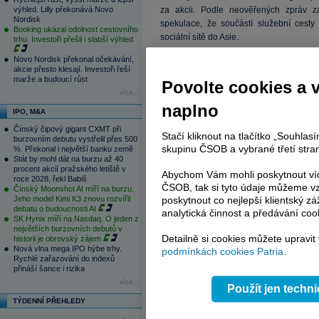
výhled. Lilly překonává Novo
za akcii. Podle neověřených zpráv z
Nordisk
spekulace, že součástí služební ces
Booking ukázal odolnost cestovního
sociální sítě do Asie.
trhu. Investoři přešli i slabší výhled
Novo Nordisk překonal očekávání,
akcie přesto klesají. Investoři řeší
marže a budoucí růst
Povolte cookies a 
více...
naplno
IPO, M&A
Čínský čipový gigant CXMT při
Stačí kliknout na tlačítko „Souhla
burzovním debutu vystřelil přes 500
skupinu ČSOB a vybrané třetí stran
%. Překonal i největší banku země
Stát by mohl dát na burzu až 40
procent akcií pražského letiště v
Abychom Vám mohli poskytnout víc
roce 2028, řekl Babiš
ČSOB, tak si tyto údaje můžeme vz
Čínský Moonshot AI míří na burzu.
poskytnout co nejlepší klientský zá
Jeho model Kimi K3 znovu rozvířil
debatu o budoucnosti AI
analytická činnost a předávání coo
SK Hynix míří na Nasdaq. O jeden z
největších burzovních debutů v
Detailně si cookies můžete upravit
historii je obrovský zájem
Nová vlna mega IPO hýbe trhy.
podmínkách cookies Patria
.
Rychlé zařazování do indexů
přináší šance i rizika
více...
Použít jen techn
TÝDENNÍ PŘEHLEDY
15 z 39 analytiků aktivních na Wall Str
Cílové ceny se pohybují podle našeho m