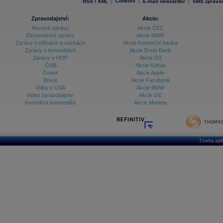
|
Cookies
|
|
RSS / XML
E-mail newsletter
SMS zpravod
Zpravodajství:
Akcie:
Akciové zprávy
Akcie ČEZ
Ekonomické zprávy
Akcie NWR
Zprávy o měnách a sazbách
Akcie Komerční banka
Zprávy o komoditách
Akcie Erste Bank
Zprávy o HDP
Akcie O2
ČNB
Akcie Kofola
Grexit
Akcie Apple
Brexit
Akcie Facebook
Volby v USA
Akcie BMW
Video zpravodajství
Akcie GE
Investiční komentáře
Akcie Moneta
Tvorba apl