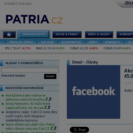
ZKU
PONDĚLÍ 10.08.2026
ZPRAVODAJSTVÍ
AKCIE & FONDY
MĚNY & SAZBY
KOMODIT
|
PŘEHLED ZPRÁV
|
AKCIOVÉ
|
EKONOMICKÉ
|
MĚNY
|
KOMODITY
|
SL
PX
2 785,07
-0,71%
DAX
26 319,45
0,69%
CZK/€
24,230
-0,06%
CZK/$
20,969
0,00%
Detail - články
HLEDAT V KOMENTÁŘÍCH
Akc
45,
Pokročilé hledání
hledat
11.09
INVESTIČNÍ DOPORUČENÍ
Autor
AstraZeneca jako sázka na
defenzivu mimo AI horečku
Arista Networks: AI může firmě
zajistit příznivý vítr do zad
Analytický radar: Colt CZ roste díky
vyšší marži, širší integraci i
stabilnějšímu byznysu
Nové střelivo pro další růst. Patria
mění cílovou cenu pro Colt CZ
Goldman Sachs: Je dobrý okamžik