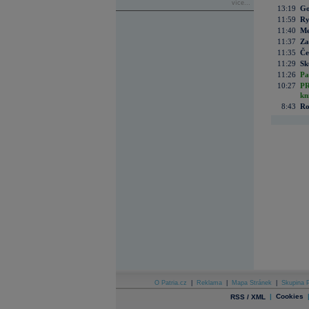
více...
13:19
Go
11:59
Ry
11:40
Me
11:37
Za
11:35
Če
11:29
Sk
11:26
Pa
10:27
PR
kn
8:43
Ro
O Patria.cz
|
Reklama
|
Mapa Stránek
|
Skupina P
|
Cookies
RSS / XML