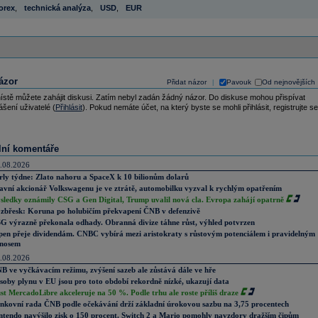
orex
,
technická analýza
,
USD
,
EUR
ázor
Přidat názor
Pavouk
Od nejnovějších
|
ístě můžete zahájit diskusi. Zatím nebyl zadán žádný názor. Do diskuse mohou přispívat
ášení uživatelé (
Přihlásit
). Pokud nemáte účet, na který byste se mohli přihlásit, registrujte se
lní komentáře
.08.2026
rly týdne: Zlato nahoru a SpaceX k 10 bilionům dolarů
avní akcionář Volkswagenu je ve ztrátě, automobilku vyzval k rychlým opatřením
sledky oznámily CSG a Gen Digital, Trump uvalil nová cla. Evropa zahájí opatrně
zbřesk: Koruna po holubičím překvapení ČNB v defenzivě
G výrazně překonala odhady. Obranná divize táhne růst, výhled potvrzen
pen přeje dividendám. CNBC vybírá mezi aristokraty s růstovým potenciálem i pravidelným
nosem
.08.2026
B ve vyčkávacím režimu, zvýšení sazeb ale zůstává dále ve hře
soby plynu v EU jsou pro toto období rekordně nízké, ukazují data
st MercadoLibre akceleruje na 50 %. Podle trhu ale roste příliš draze
nkovní rada ČNB podle očekávání drží základní úrokovou sazbu na 3,75 procentech
ntendo navýšilo zisk o 150 procent. Switch 2 a Mario pomohly navzdory dražším čipům