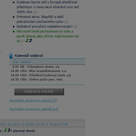
Goldman Sachs vidí v Evropě přehlížené
příležitosti. U dvou akcií očekává více než
100% růst
(1)
Prémiové akcie, Mag495 a další
pokračování současného cyklu
(1)
Definitivní proražení stoletého trendu?
(1)
Microsoft smetl pochybnosti ze stolu a
jasně ukázal, jaký přínos mají investice do
AI
(1)
Kalendář událostí
Čas
Událost
8:00
DE - Průmyslová výroba, y/y
14:30
USA - Míra nezaměstnanosti, s.a.
14:30
USA - Průměrná hodinová mzda, y/y
14:30
USA - Změna počtu prac. míst
UDÁLOSTI ONLINE
Dlouhodobý ekonomický kalendář ČR
Dlouhodobý ekonomický kalendář Svět
stiční disclaimer
|
Náměty
|
FAQ
|
Skupina ČSOB
a
|
=
placený obsah