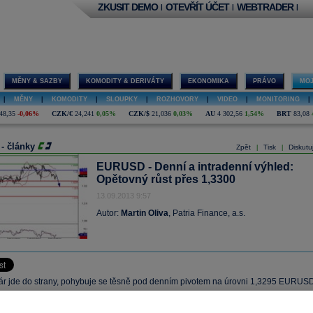
ZKUSIT DEMO
OTEVŘÍT ÚČET
WEBTRADER
|
|
|
MĚNY & SAZBY
KOMODITY & DERIVÁTY
EKONOMIKA
PRÁVO
MOJ
|
MĚNY
|
KOMODITY
|
SLOUPKY
|
ROZHOVORY
|
VIDEO
|
MONITORING
|
48,35
-0,06%
CZK/€
24,241
0,05%
CZK/$
21,036
0,03%
AU
4 302,56
1,54%
BRT
83,08
 - články
Zpět
Tisk
Diskutu
|
|
EURUSD - Denní a intradenní výhled:
Opětovný růst přes 1,3300
13.09.2013 9:57
Autor:
Martin Oliva
, Patria Finance, a.s.
r jde do strany, pohybuje se těsně pod denním pivotem na úrovni 1,3295 EURUS
sné době se obchoduje za 1,3289 EURUSD. Kurz měnového páru se odrazil od
ie 20hodinového Bollingerova pásma, oscilátor relativní síly RSI neposkytuje žádn