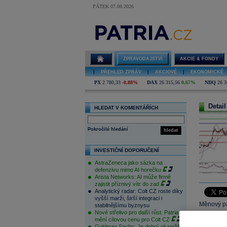
PÁTEK 07.08.2026
ZPRAVODAJSTVÍ
AKCIE & FONDY
|
PŘEHLED ZPRÁV
|
AKCIOVÉ
|
EKONOMICKÉ
PX
2 780,33
-0,88%
DAX
26 315,56
0,67%
NDQ
26 3
Detail
HLEDAT V KOMENTÁŘÍCH
Pokročilé hledání
hledat
INVESTIČNÍ DOPORUČENÍ
AstraZeneca jako sázka na
defenzivu mimo AI horečku
Arista Networks: AI může firmě
zajistit příznivý vítr do zad
Analytický radar: Colt CZ roste díky
vyšší marži, širší integraci i
Měnový pá
stabilnějšímu byznysu
Nové střelivo pro další růst. Patria
a v souča
mění cílovou cenu pro Colt CZ
spodní lin
Goldman Sachs: Je dobrý okamžik