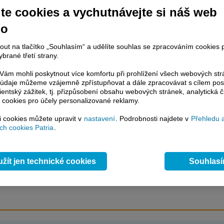
ál ke vstupu do pozice.
te cookies a vychutnávejte si náš web
no
račování článku je dostupné jen klientům placených služeb
Patria Plus
/
nout na tlačítko „Souhlasím“ a udělíte souhlas se zpracováním cookies 
estor Plus
případně uživatelům platformy
Patria Direct
. Pokud jste klientem
brané třetí strany.
hto služeb, potom je nutné se
Přihlásit
.
ám mohli poskytnout více komfortu při prohlížení všech webových st
to údaje můžeme vzájemně zpřístupňovat a dále zpracovávat s cílem pos
ámci placeného informačního servisu získáte
lientský zážitek, tj. přizpůsobení obsahu webových stránek, analytická č
řístup ke
kompletnímu zpravodajství
 cookies pro účely personalizované reklamy.
.patria.cz bez jakýchkoliv omezení. Veškeré
rávy, komentáře a horké zprávy jsou
si cookies můžete upravit v
nastavení
. Podrobnosti najdete v
Přehledu 
brazovány terminálovou metodou (bez nutnosti obnovovat stránku) bez
h cookies Patria
.
ždění a v plné verzi.
en zpravodajství, ale i další služby získáte v Patria Plus / Investor Plus -
sms
e-mailové
zpravodajství,
data
z finančních trhů v reálném čase, kompletní
žít jen technické cookies
Souhlas
lytický servis
, rozsáhlé
databáze
časových řad ke stažení,
prognózy
oje a
valuace
, ekonomické
fundamenty
,
nástroje
a
kalkulátory
...
více