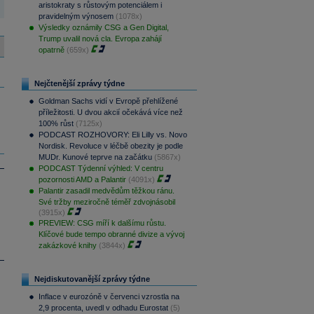
aristokraty s růstovým potenciálem i
pravidelným výnosem
(1078x)
Výsledky oznámily CSG a Gen Digital,
Trump uvalil nová cla. Evropa zahájí
opatrně
(659x)
Nejčtenější zprávy týdne
Goldman Sachs vidí v Evropě přehlížené
příležitosti. U dvou akcií očekává více než
100% růst
(7125x)
PODCAST ROZHOVORY: Eli Lilly vs. Novo
Nordisk. Revoluce v léčbě obezity je podle
MUDr. Kunové teprve na začátku
(5867x)
PODCAST Týdenní výhled: V centru
pozornosti AMD a Palantir
(4091x)
Palantir zasadil medvědům těžkou ránu.
Své tržby meziročně téměř zdvojnásobil
(3915x)
PREVIEW: CSG míří k dalšímu růstu.
Klíčové bude tempo obranné divize a vývoj
zakázkové knihy
(3844x)
Nejdiskutovanější zprávy týdne
Inflace v eurozóně v červenci vzrostla na
2,9 procenta, uvedl v odhadu Eurostat
(5)