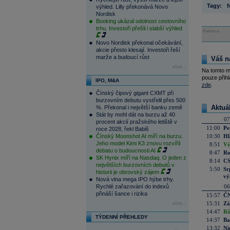
Tagy:
f
výhled. Lilly překonává Novo
Nordisk
Booking ukázal odolnost cestovního
trhu. Investoři přešli i slabší výhled
Reklama
Novo Nordisk překonal očekávání,
akcie přesto klesají. Investoři řeší
marže a budoucí růst
Váš n
více...
Na tomto m
pouze přihl
IPO, M&A
zde
.
Čínský čipový gigant CXMT při
burzovním debutu vystřelil přes 500
Aktuá
%. Překonal i největší banku země
Stát by mohl dát na burzu až 40
07
procent akcií pražského letiště v
11:00
Pe
roce 2028, řekl Babiš
Čínský Moonshot AI míří na burzu.
10:30
Hl
Jeho model Kimi K3 znovu rozvířil
8:51
Vý
debatu o budoucnosti AI
8:47
Ro
SK Hynix míří na Nasdaq. O jeden z
8:14
CS
největších burzovních debutů v
5:50
Sr
historii je obrovský zájem
vý
Nová vlna mega IPO hýbe trhy.
Rychlé zařazování do indexů
06
přináší šance i rizika
15:57
ČN
15:31
Zá
více...
14:47
Rů
TÝDENNÍ PŘEHLEDY
14:37
Ba
13:32
Ni