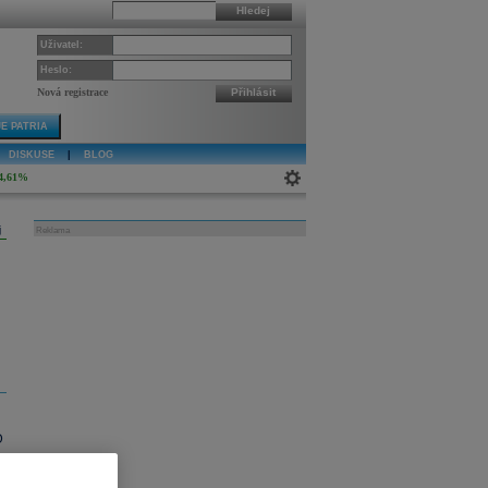
Hledej
Uživatel:
Heslo:
Nová registrace
Přihlásit
E PATRIA
DISKUSE
|
BLOG
4,61%
j
Reklama
D
ý