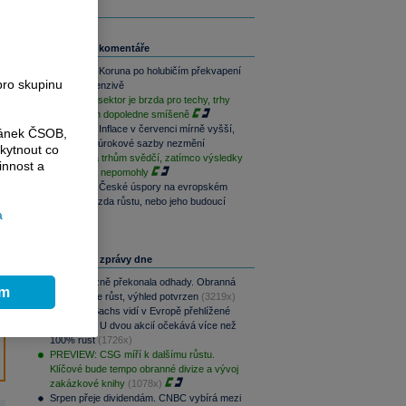
Související komentáře
Rozbřesk: Koruna po holubičím překvapení
pro skupinu
ČNB v defenzivě
Paměťový sektor je brzda pro techy, trhy
jsou na tom dopoledne smíšeně
Rozbřesk: Inflace v červenci mírně vyšší,
ránek ČSOB,
ČNB dnes úrokové sazby nezmění
kytnout co
Geopolitika trhům svědčí, zatímco výsledky
innost a
sentimentu nepomohly
Rozbřesk: České úspory na evropském
vrcholu. Brzda růstu, nebo jeho budoucí
a
motor?
Nejčtenější zprávy dne
CSG výrazně překonala odhady. Obranná
ím
divize táhne růst, výhled potvrzen
(3219x)
Goldman Sachs vidí v Evropě přehlížené
příležitosti. U dvou akcií očekává více než
100% růst
(1726x)
PREVIEW: CSG míří k dalšímu růstu.
Klíčové bude tempo obranné divize a vývoj
zakázkové knihy
(1078x)
Srpen přeje dividendám. CNBC vybírá mezi