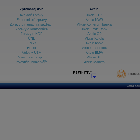
Zpravodajství:
Akcie:
Akciové zprávy
Akcie ČEZ
Ekonomické zprávy
Akcie NWR
Zprávy o měnách a sazbách
Akcie Komerční banka
Zprávy o komoditách
Akcie Erste Bank
Zprávy o HDP
Akcie O2
ČNB
Akcie Kofola
Grexit
Akcie Apple
Brexit
Akcie Facebook
Volby v USA
Akcie BMW
Video zpravodajství
Akcie GE
Investiční komentáře
Akcie Moneta
Tvorba apl