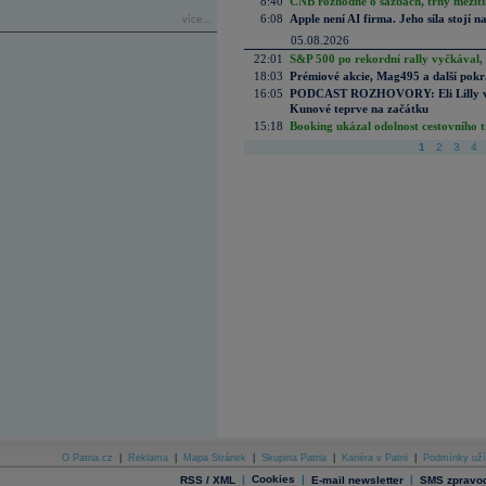
8:40
ČNB rozhodne o sazbách, trhy mezitím
6:08
Apple není AI firma. Jeho síla stojí n
více...
05.08.2026
22:01
S&P 500 po rekordní rally vyčkával,
18:03
Prémiové akcie, Mag495 a další pokr
16:05
PODCAST ROZHOVORY: Eli Lilly vs. 
Kunové teprve na začátku
15:18
Booking ukázal odolnost cestovního trh
1
2
3
4
O Patria.cz
|
Reklama
|
Mapa Stránek
|
Skupina Patria
|
Kariéra v Patrii
|
Podmínky uží
|
Cookies
|
|
RSS / XML
E-mail newsletter
SMS zpravod