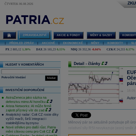
ZKU
ČTVRTEK 06.08.2026
ZPRAVODAJSTVÍ
AKCIE & FONDY
MĚNY & SAZBY
KOMODIT
|
PŘEHLED ZPRÁV
|
AKCIOVÉ
|
EKONOMICKÉ
|
MĚNY
|
KOMODITY
|
SL
PX
2 805,12
1,30%
DAX
26 165,23
0,15%
NDQ
26 352,36
-0,04%
CZK/€
24,215
0,17%
Detail - články
HLEDAT V KOMENTÁŘÍCH
EUR
Oče
Pokročilé hledání
hledat
pár
INVESTIČNÍ DOPORUČENÍ
18.09
AstraZeneca jako sázka na
Autor
defenzivu mimo AI horečku
Arista Networks: AI může firmě
zajistit příznivý vítr do zad
Analytický radar: Colt CZ roste díky
vyšší marži, širší integraci i
Měnový pár se aktuálně pohybuje při úr
stabilnějšímu byznysu
Nové střelivo pro další růst. Patria
relativní síly RSI nevykazuje jasný směr.
mění cílovou cenu pro Colt CZ
Goldman Sachs: Je dobrý okamžik