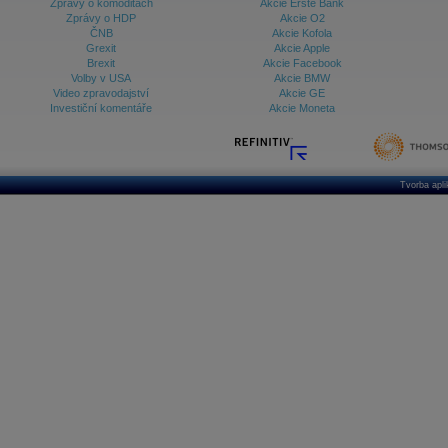
Zprávy o komoditách
Akcie Erste Bank
Zprávy o HDP
Akcie O2
ČNB
Akcie Kofola
Grexit
Akcie Apple
Brexit
Akcie Facebook
Volby v USA
Akcie BMW
Video zpravodajství
Akcie GE
Investiční komentáře
Akcie Moneta
Tvorba apl