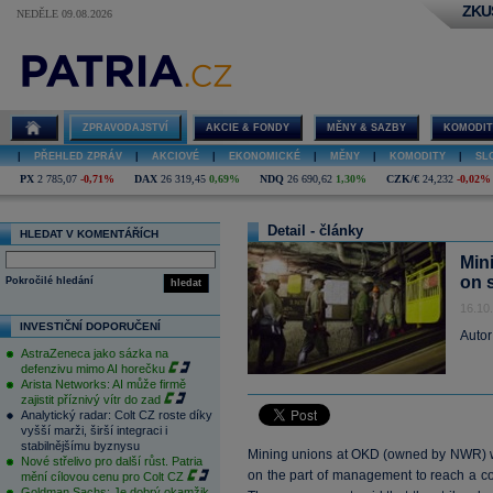
ZKU
NEDĚLE 09.08.2026
ZPRAVODAJSTVÍ
AKCIE & FONDY
MĚNY & SAZBY
KOMODIT
|
PŘEHLED ZPRÁV
|
AKCIOVÉ
|
EKONOMICKÉ
|
MĚNY
|
KOMODITY
|
SL
PX
2 785,07
-0,71%
DAX
26 319,45
0,69%
NDQ
26 690,62
1,30%
CZK/€
24,232
-0,02%
Detail - články
HLEDAT V KOMENTÁŘÍCH
Min
on s
Pokročilé hledání
hledat
16.10
INVESTIČNÍ DOPORUČENÍ
Autor
AstraZeneca jako sázka na
defenzivu mimo AI horečku
Arista Networks: AI může firmě
zajistit příznivý vítr do zad
Analytický radar: Colt CZ roste díky
vyšší marži, širší integraci i
stabilnějšímu byznysu
Mining unions at OKD (owned by NWR) wen
Nové střelivo pro další růst. Patria
on the part of management to reach a c
mění cílovou cenu pro Colt CZ
Goldman Sachs: Je dobrý okamžik