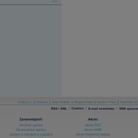
více...
O Patria.cz
|
Reklama
|
Mapa Stránek
|
Skupina Patria
|
Kariéra v Patrii
|
Podmínky uží
|
Cookies
|
|
RSS / XML
E-mail newsletter
SMS zpravod
Zpravodajství:
Akcie:
Akciové zprávy
Akcie ČEZ
Ekonomické zprávy
Akcie NWR
Zprávy o měnách a sazbách
Akcie Komerční banka