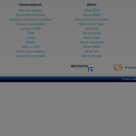
Zpravodajství:
Akcie:
Akciové zprávy
Akcie ČEZ
Ekonomické zprávy
Akcie NWR
Zprávy o měnách a sazbách
Akcie Komerční banka
Zprávy o komoditách
Akcie Erste Bank
Zprávy o HDP
Akcie O2
ČNB
Akcie Kofola
Grexit
Akcie Apple
Brexit
Akcie Facebook
Volby v USA
Akcie BMW
Video zpravodajství
Akcie GE
Investiční komentáře
Akcie Moneta
Tvorba apl