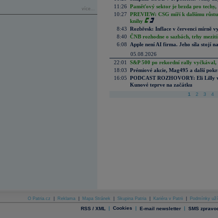
11:26
Paměťový sektor je brzda pro techy,
více...
10:27
PREVIEW: CSG míří k dalšímu růstu.
knihy
8:43
Rozbřesk: Inflace v červenci mírně v
8:40
ČNB rozhodne o sazbách, trhy mezitím
6:08
Apple není AI firma. Jeho síla stojí n
05.08.2026
22:01
S&P 500 po rekordní rally vyčkával,
18:03
Prémiové akcie, Mag495 a další pokr
16:05
PODCAST ROZHOVORY: Eli Lilly vs. 
Kunové teprve na začátku
1
2
3
4
O Patria.cz
|
Reklama
|
Mapa Stránek
|
Skupina Patria
|
Kariéra v Patrii
|
Podmínky uží
|
Cookies
|
|
RSS / XML
E-mail newsletter
SMS zpravod