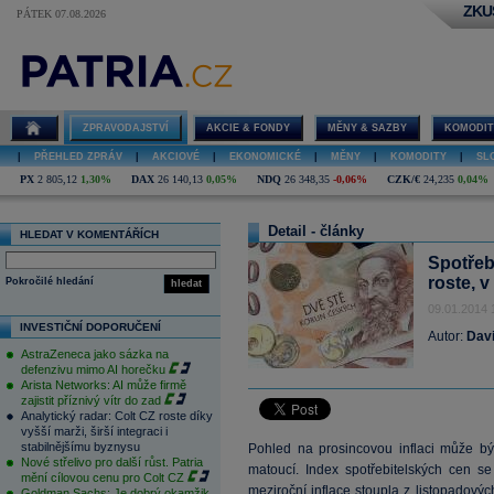
ZKU
PÁTEK 07.08.2026
ZPRAVODAJSTVÍ
AKCIE & FONDY
MĚNY & SAZBY
KOMODIT
|
PŘEHLED ZPRÁV
|
AKCIOVÉ
|
EKONOMICKÉ
|
MĚNY
|
KOMODITY
|
SL
PX
2 805,12
1,30%
DAX
26 140,13
0,05%
NDQ
26 348,35
-0,06%
CZK/€
24,235
0,04%
Detail - články
HLEDAT V KOMENTÁŘÍCH
Spotřebi
roste, 
Pokročilé hledání
hledat
09.01.2014 
INVESTIČNÍ DOPORUČENÍ
Autor:
Dav
AstraZeneca jako sázka na
defenzivu mimo AI horečku
Arista Networks: AI může firmě
zajistit příznivý vítr do zad
Analytický radar: Colt CZ roste díky
vyšší marži, širší integraci i
stabilnějšímu byznysu
Pohled na prosincovou inflaci může bý
Nové střelivo pro další růst. Patria
matoucí. Index spotřebitelských cen s
mění cílovou cenu pro Colt CZ
meziroční inflace stoupla z listopadový
Goldman Sachs: Je dobrý okamžik