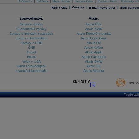
O Patria.cz
|
Reklama
|
Mapa Stránek
|
Skupina Patria
|
Kariéra v Patrii
|
Podmínky uží
|
Cookies
|
|
RSS / XML
E-mail newsletter
SMS zpravod
Zpravodajství:
Akcie:
Akciové zprávy
Akcie ČEZ
Ekonomické zprávy
Akcie NWR
Zprávy o měnách a sazbách
Akcie Komerční banka
Zprávy o komoditách
Akcie Erste Bank
Zprávy o HDP
Akcie O2
ČNB
Akcie Kofola
Grexit
Akcie Apple
Brexit
Akcie Facebook
Volby v USA
Akcie BMW
Video zpravodajství
Akcie GE
Investiční komentáře
Akcie Moneta
Tvorba apl