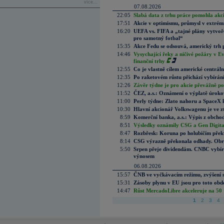
více...
07.08.2026
22:05
Slabá data z trhu práce pomohla akc
17:51
Akcie v optimismu, průmysl v extrémn
16:20
UEFA vs. FIFA a „tajné plány vytvoř
pro samotný fotbal“
15:35
Akce Fedu se odsouvá, americký trh 
14:46
Vysychající řeky a ničivé požáry v E
finanční trhy
12:55
Co je vlastně cílem americké centrál
12:35
Po raketovém růstu přichází vybírán
12:26
Závěr týdne je pro akcie převážně po
11:52
ČEZ, a.s.: Oznámení o výplatě úrok
11:00
Perly týdne: Zlato nahoru a SpaceX 
10:30
Hlavní akcionář Volkswagenu je ve z
8:59
Komerční banka, a.s.: Výpis z obchod
8:51
Výsledky oznámily CSG a Gen Digital
8:47
Rozbřesk: Koruna po holubičím přek
8:14
CSG výrazně překonala odhady. Obran
5:50
Srpen přeje dividendám. CNBC vybírá
výnosem
06.08.2026
15:57
ČNB ve vyčkávacím režimu, zvýšení s
15:31
Zásoby plynu v EU jsou pro toto obdo
14:47
Růst MercadoLibre akceleruje na 50 %
1
2
3
4