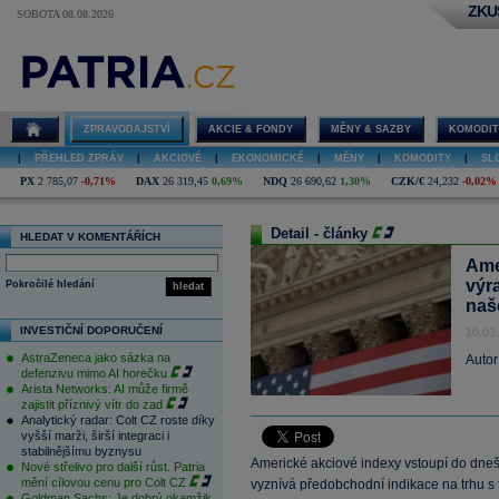
ZKU
SOBOTA 08.08.2026
ZPRAVODAJSTVÍ
AKCIE & FONDY
MĚNY & SAZBY
KOMODIT
|
PŘEHLED ZPRÁV
|
AKCIOVÉ
|
EKONOMICKÉ
|
MĚNY
|
KOMODITY
|
SL
PX
2 785,07
-0,71%
DAX
26 319,45
0,69%
NDQ
26 690,62
1,30%
CZK/€
24,232
-0,02%
Detail - články
HLEDAT V KOMENTÁŘÍCH
Ame
výr
Pokročilé hledání
hledat
naš
INVESTIČNÍ DOPORUČENÍ
10.03
AstraZeneca jako sázka na
Autor
defenzivu mimo AI horečku
Arista Networks: AI může firmě
zajistit příznivý vítr do zad
Analytický radar: Colt CZ roste díky
vyšší marži, širší integraci i
stabilnějšímu byznysu
Americké akciové indexy vstoupí do dneš
Nové střelivo pro další růst. Patria
mění cílovou cenu pro Colt CZ
vyznívá předobchodní indikace na trhu s
Goldman Sachs: Je dobrý okamžik