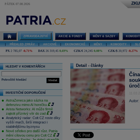
ZKU
PÁTEK 07.08.2026
ZPRAVODAJSTVÍ
AKCIE & FONDY
MĚNY & SAZBY
KOMODIT
|
PŘEHLED ZPRÁV
|
AKCIOVÉ
|
EKONOMICKÉ
|
MĚNY
|
KOMODITY
|
SL
PX
2 785,07
-0,71%
DAX
26 319,45
0,69%
CZK/€
24,245
0,08%
CZK/$
20,972
-0,27%
Detail - články
HLEDAT V KOMENTÁŘÍCH
Čína
souk
Pokročilé hledání
hledat
úroč
INVESTIČNÍ DOPORUČENÍ
11.03.
AstraZeneca jako sázka na
Autor:
defenzivu mimo AI horečku
Arista Networks: AI může firmě
zajistit příznivý vítr do zad
Analytický radar: Colt CZ roste díky
vyšší marži, širší integraci i
stabilnějšímu byznysu
Nové střelivo pro další růst. Patria
mění cílovou cenu pro Colt CZ
Goldman Sachs: Je dobrý okamžik