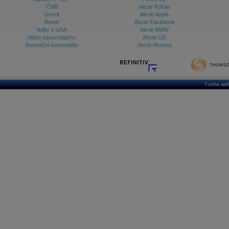
ČNB
Akcie Kofola
Grexit
Akcie Apple
Brexit
Akcie Facebook
Volby v USA
Akcie BMW
Video zpravodajství
Akcie GE
Investiční komentáře
Akcie Moneta
Tvorba apl