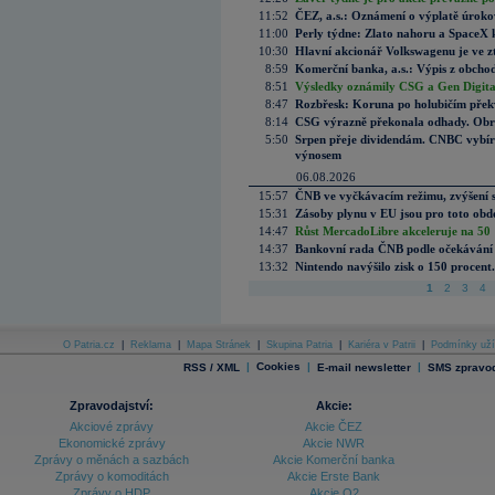
11:52
ČEZ, a.s.: Oznámení o výplatě úrok
11:00
Perly týdne: Zlato nahoru a SpaceX 
10:30
Hlavní akcionář Volkswagenu je ve z
8:59
Komerční banka, a.s.: Výpis z obchod
8:51
Výsledky oznámily CSG a Gen Digital
8:47
Rozbřesk: Koruna po holubičím přek
8:14
CSG výrazně překonala odhady. Obran
5:50
Srpen přeje dividendám. CNBC vybírá
výnosem
06.08.2026
15:57
ČNB ve vyčkávacím režimu, zvýšení s
15:31
Zásoby plynu v EU jsou pro toto obdo
14:47
Růst MercadoLibre akceleruje na 50 %
14:37
Bankovní rada ČNB podle očekávání 
13:32
Nintendo navýšilo zisk o 150 procen
1
2
3
4
O Patria.cz
|
Reklama
|
Mapa Stránek
|
Skupina Patria
|
Kariéra v Patrii
|
Podmínky uží
|
Cookies
|
|
RSS / XML
E-mail newsletter
SMS zpravod
Zpravodajství:
Akcie:
Akciové zprávy
Akcie ČEZ
Ekonomické zprávy
Akcie NWR
Zprávy o měnách a sazbách
Akcie Komerční banka
Zprávy o komoditách
Akcie Erste Bank
Zprávy o HDP
Akcie O2