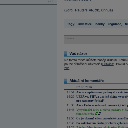
více...
(Zdroj: Reuters, AP, čtk, Xinhua)
Tagy:
investice
,
banky
,
regulace
,
fi
Reklama
Váš názor
Na tomto místě můžete zahájit diskusi. Zatím
pouze přihlášení uživatelé (
Přihlásit
). Pokud ne
zde
.
Aktuální komentáře
07.08.2026
17:51
Akcie v optimismu, průmysl v extrémn
16:20
UEFA vs. FIFA a „tajné plány vytvoř
pro samotný fotbal“
15:35
Akce Fedu se odsouvá, americký trh 
14:46
Vysychající řeky a ničivé požáry v E
finanční trhy
12:55
Co je vlastně cílem americké centrál
12:35
Po raketovém růstu přichází vybírán
12:26
Závěr týdne je pro akcie převážně po