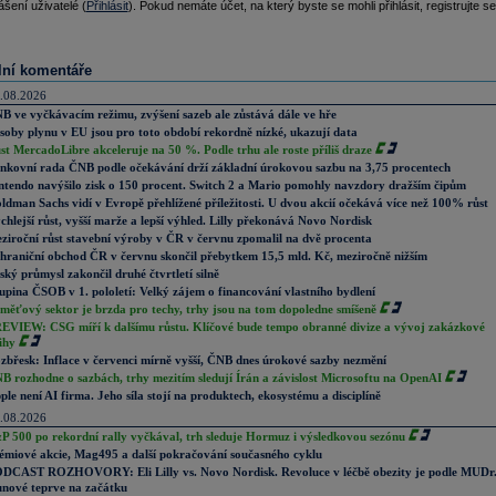
ášení uživatelé (
Přihlásit
). Pokud nemáte účet, na který byste se mohli přihlásit, registrujte se
lní komentáře
.08.2026
B ve vyčkávacím režimu, zvýšení sazeb ale zůstává dále ve hře
soby plynu v EU jsou pro toto období rekordně nízké, ukazují data
st MercadoLibre akceleruje na 50 %. Podle trhu ale roste příliš draze
nkovní rada ČNB podle očekávání drží základní úrokovou sazbu na 3,75 procentech
ntendo navýšilo zisk o 150 procent. Switch 2 a Mario pomohly navzdory dražším čipům
ldman Sachs vidí v Evropě přehlížené příležitosti. U dvou akcií očekává více než 100% růst
chlejší růst, vyšší marže a lepší výhled. Lilly překonává Novo Nordisk
ziroční růst stavební výroby v ČR v červnu zpomalil na dvě procenta
hraniční obchod ČR v červnu skončil přebytkem 15,5 mld. Kč, meziročně nižším
ský průmysl zakončil druhé čtvrtletí silně
upina ČSOB v 1. pololetí: Velký zájem o financování vlastního bydlení
měťový sektor je brzda pro techy, trhy jsou na tom dopoledne smíšeně
EVIEW: CSG míří k dalšímu růstu. Klíčové bude tempo obranné divize a vývoj zakázkové
ihy
zbřesk: Inflace v červenci mírně vyšší, ČNB dnes úrokové sazby nezmění
B rozhodne o sazbách, trhy mezitím sledují Írán a závislost Microsoftu na OpenAI
ple není AI firma. Jeho síla stojí na produktech, ekosystému a disciplíně
.08.2026
P 500 po rekordní rally vyčkával, trh sleduje Hormuz i výsledkovou sezónu
émiové akcie, Mag495 a další pokračování současného cyklu
DCAST ROZHOVORY: Eli Lilly vs. Novo Nordisk. Revoluce v léčbě obezity je podle MUDr
nové teprve na začátku