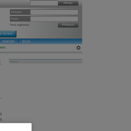
Hledej
Uživatel:
Heslo:
Nová registrace
Přihlásit
E PATRIA
DISKUSE
|
BLOG
,94%
j
Reklama
í
í
í
,