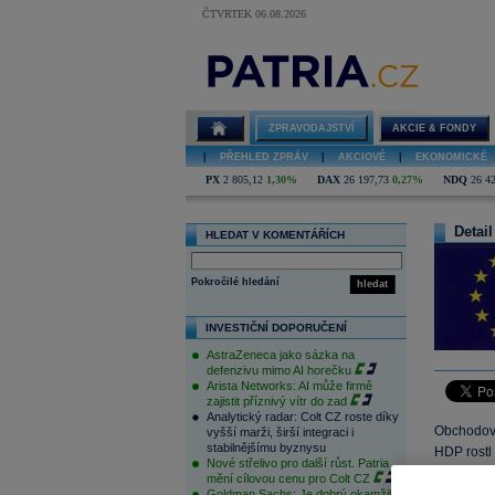
ČTVRTEK 06.08.2026
ZPRAVODAJSTVÍ
AKCIE & FONDY
|
PŘEHLED ZPRÁV
|
AKCIOVÉ
|
EKONOMICKÉ
PX
2 805,12
1,30%
DAX
26 197,73
0,27%
NDQ
26 4
Detail
HLEDAT V KOMENTÁŘÍCH
Pokročilé hledání
hledat
INVESTIČNÍ DOPORUČENÍ
AstraZeneca jako sázka na
defenzivu mimo AI horečku
Arista Networks: AI může firmě
zajistit příznivý vítr do zad
Analytický radar: Colt CZ roste díky
Obchodová
vyšší marži, širší integraci i
stabilnějšímu byznysu
HDP rostl
Nové střelivo pro další růst. Patria
období na
mění cílovou cenu pro Colt CZ
spotřeba,
Goldman Sachs: Je dobrý okamžik