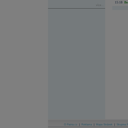
15:18
Bo
více...
O Patria.cz
|
Reklama
|
Mapa Stránek
|
Skupina P