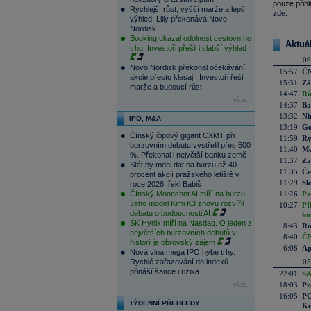
pouze přihl
Rychlejší růst, vyšší marže a lepší
zde
.
výhled. Lilly překonává Novo
Nordisk
Booking ukázal odolnost cestovního
Aktuá
trhu. Investoři přešli i slabší výhled
06
Novo Nordisk překonal očekávání,
15:57
ČN
akcie přesto klesají. Investoři řeší
15:31
Zá
marže a budoucí růst
14:47
Rů
více...
14:37
Ba
13:32
Ni
IPO, M&A
13:19
Go
Čínský čipový gigant CXMT při
11:59
Ry
burzovním debutu vystřelil přes 500
11:40
Me
%. Překonal i největší banku země
11:37
Za
Stát by mohl dát na burzu až 40
11:35
Če
procent akcií pražského letiště v
11:29
Sk
roce 2028, řekl Babiš
Čínský Moonshot AI míří na burzu.
11:26
Pa
Jeho model Kimi K3 znovu rozvířil
10:27
PR
debatu o budoucnosti AI
kn
SK Hynix míří na Nasdaq. O jeden z
8:43
Ro
největších burzovních debutů v
8:40
ČN
historii je obrovský zájem
6:08
Ap
Nová vlna mega IPO hýbe trhy.
Rychlé zařazování do indexů
05
přináší šance i rizika
22:01
S&
18:03
Pr
více...
16:05
PO
TÝDENNÍ PŘEHLEDY
Ku