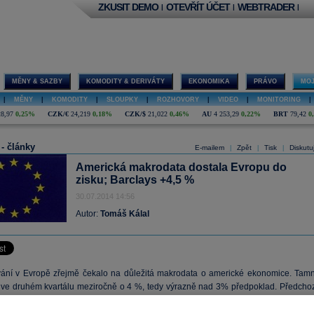
ZKUSIT DEMO
OTEVŘÍT ÚČET
WEBTRADER
|
|
|
MĚNY & SAZBY
KOMODITY & DERIVÁTY
EKONOMIKA
PRÁVO
MOJ
|
MĚNY
|
KOMODITY
|
SLOUPKY
|
ROZHOVORY
|
VIDEO
|
MONITORING
|
28,97
0,25%
CZK/€
24,219
0,18%
CZK/$
21,022
0,46%
AU
4 253,29
0,22%
BRT
79,42
0
 - články
E-mailem
Zpět
Tisk
Diskutu
|
|
|
Americká makrodata dostala Evropu do
zisku; Barclays +4,5 %
30.07.2014 14:56
Autor:
Tomáš Kálal
ní v Evropě zřejmě čekalo na důležitá makrodata o americké ekonomice. Tamn
 ve druhém kvartálu meziročně o 4 %, tedy výrazně nad 3% předpoklad. Předchoz
víc bylo revidováno na pokles 2,1 % v porovnání s 2,9 %. Překvapila rovněž osobn
 která za stejné období vzrostla o 2,5 %. Tato data dostala zbytek trhu do zisku