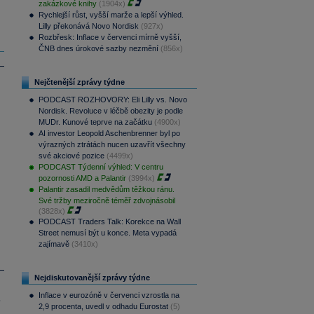
zakázkové knihy
(1904x)
Rychlejší růst, vyšší marže a lepší výhled.
Lilly překonává Novo Nordisk
(927x)
Rozbřesk: Inflace v červenci mírně vyšší,
ČNB dnes úrokové sazby nezmění
(856x)
Nejčtenější zprávy týdne
PODCAST ROZHOVORY: Eli Lilly vs. Novo
Nordisk. Revoluce v léčbě obezity je podle
MUDr. Kunové teprve na začátku
(4900x)
AI investor Leopold Aschenbrenner byl po
výrazných ztrátách nucen uzavřít všechny
své akciové pozice
(4499x)
PODCAST Týdenní výhled: V centru
pozornosti AMD a Palantir
(3994x)
Palantir zasadil medvědům těžkou ránu.
Své tržby meziročně téměř zdvojnásobil
(3828x)
PODCAST Traders Talk: Korekce na Wall
Street nemusí být u konce. Meta vypadá
zajímavě
(3410x)
Nejdiskutovanější zprávy týdne
Inflace v eurozóně v červenci vzrostla na
.
2,9 procenta, uvedl v odhadu Eurostat
(5)