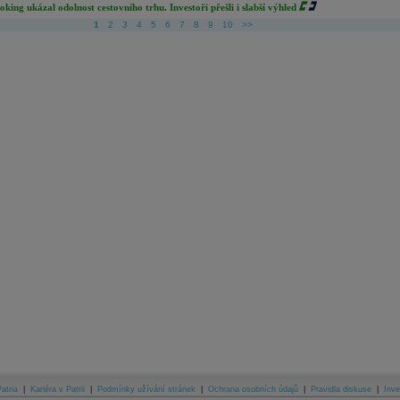
oking ukázal odolnost cestovního trhu. Investoři přešli i slabší výhled
1
2
3
4
5
6
7
8
9
10
>>
atria
|
Kariéra v Patrii
|
Podmínky užívání stránek
|
Ochrana osobních údajů
|
Pravidla diskuse
|
Inve