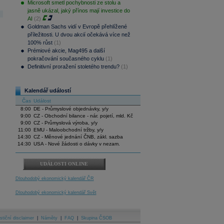
Microsoft smetl pochybnosti ze stolu a
jasně ukázal, jaký přínos mají investice do
AI
(2)
Goldman Sachs vidí v Evropě přehlížené
příležitosti. U dvou akcií očekává více než
100% růst
(1)
Prémiové akcie, Mag495 a další
pokračování současného cyklu
(1)
Definitivní proražení stoletého trendu?
(1)
Kalendář událostí
Čas
Událost
8:00
DE - Průmyslové objednávky, y/y
9:00
CZ - Obchodní bilance - nár. pojetí, mld. Kč
9:00
CZ - Průmyslová výroba, y/y
11:00
EMU - Maloobchodní tržby, y/y
14:30
CZ - Měnové jednání ČNB, zákl. sazba
14:30
USA - Nové žádosti o dávky v nezam.
UDÁLOSTI ONLINE
Dlouhodobý ekonomický kalendář ČR
Dlouhodobý ekonomický kalendář Svět
stiční disclaimer
|
Náměty
|
FAQ
|
Skupina ČSOB