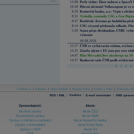
více...
11:00
Perly týdne: Zlato nahoru a SpaceX 
10:30
Hlavní akcionář Volkswagenu je ve z
8:59
Komerční banka, a.s.: Výpis z obchod
8:51
Výsledky oznámily CSG a Gen Digital
8:47
Rozbřesk: Koruna po holubičím přek
8:14
CSG výrazně překonala odhady. Obran
5:50
Srpen přeje dividendám. CNBC vybírá
výnosem
06.08.2026
15:57
ČNB ve vyčkávacím režimu, zvýšení s
15:31
Zásoby plynu v EU jsou pro toto obdo
14:47
Růst MercadoLibre akceleruje na 50 %
14:37
Bankovní rada ČNB podle očekávání 
1
2
3
4
O Patria.cz
|
Reklama
|
Mapa Stránek
|
Skupina Patria
|
Kariéra v Patrii
|
Podmínky uží
|
Cookies
|
|
RSS / XML
E-mail newsletter
SMS zpravod
Zpravodajství:
Akcie:
Akciové zprávy
Akcie ČEZ
Ekonomické zprávy
Akcie NWR
Zprávy o měnách a sazbách
Akcie Komerční banka
Zprávy o komoditách
Akcie Erste Bank
Zprávy o HDP
Akcie O2
ČNB
Akcie Kofola