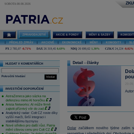
ZKU
SOBOTA 08.08.2026
ZPRAVODAJSTVÍ
AKCIE & FONDY
MĚNY & SAZBY
KOMODIT
|
PŘEHLED ZPRÁV
|
AKCIOVÉ
|
EKONOMICKÉ
|
MĚNY
|
KOMODITY
|
SL
PX
2 785,07
-0,71%
DAX
26 319,45
0,69%
NDQ
26 690,62
1,30%
CZK/€
24,224
-0,02%
Detail - články
HLEDAT V KOMENTÁŘÍCH
Dol
pou
Pokročilé hledání
hledat
29.09
INVESTIČNÍ DOPORUČENÍ
Autor
AstraZeneca jako sázka na
defenzivu mimo AI horečku
Arista Networks: AI může firmě
zajistit příznivý vítr do zad
Analytický radar: Colt CZ roste díky
vyšší marži, širší integraci i
stabilnějšímu byznysu
Nové střelivo pro další růst. Patria
Dolar
začátkem nového týdne zatím sp
mění cílovou cenu pro Colt CZ
respektive i předešlých dní. Obchoduje
Goldman Sachs: Je dobrý okamžik