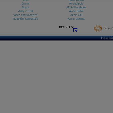
Grexit
Akcie Apple
Brexit
Akcie Facebook
Volby v USA
Akcie BMW
Video zpravodajství
Akcie GE
Investiční komentáře
Akcie Moneta
Tvorba apl