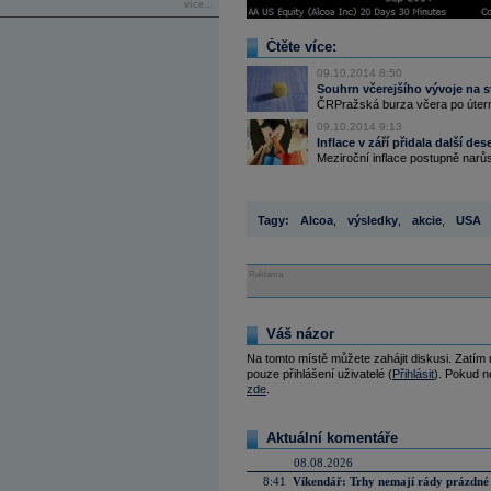
více...
Čtěte více:
09.10.2014 8:50
Souhrn včerejšího vývoje na 
ČRPražská burza včera po úterní
09.10.2014 9:13
Inflace v září přidala další des
Meziroční inflace postupně narůs
Tagy:
Alcoa
,
výsledky
,
akcie
,
USA
Reklama
Váš názor
Na tomto místě můžete zahájit diskusi. Zatím
pouze přihlášení uživatelé (
Přihlásit
). Pokud ne
zde
.
Aktuální komentáře
08.08.2026
8:41
Víkendář: Trhy nemají rády prázdné 