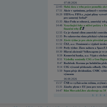
07.08.2026
22:05
Slabá data z trhu práce pomohla akc
17:51
Akcie v optimismu, průmysl v extrémn
16:20
UEFA vs. FIFA a „tajné plány vytvoř
pro samotný fotbal“
15:35
Akce Fedu se odsouvá, americký trh 
14:46
Vysychající řeky a ničivé požáry v E
finanční trhy
12:55
Co je vlastně cílem americké centrál
12:35
Po raketovém růstu přichází vybírán
12:26
Závěr týdne je pro akcie převážně po
11:52
ČEZ, a.s.: Oznámení o výplatě úrok
11:00
Perly týdne: Zlato nahoru a SpaceX 
10:30
Hlavní akcionář Volkswagenu je ve z
8:59
Komerční banka, a.s.: Výpis z obchod
8:51
Výsledky oznámily CSG a Gen Digital
8:47
Rozbřesk: Koruna po holubičím přek
8:14
CSG výrazně překonala odhady. Obran
5:50
Srpen přeje dividendám. CNBC vybírá
výnosem
06.08.2026
15:57
ČNB ve vyčkávacím režimu, zvýšení s
15:31
Zásoby plynu v EU jsou pro toto obdo
14:47
Růst MercadoLibre akceleruje na 50 %
1
2
3
4