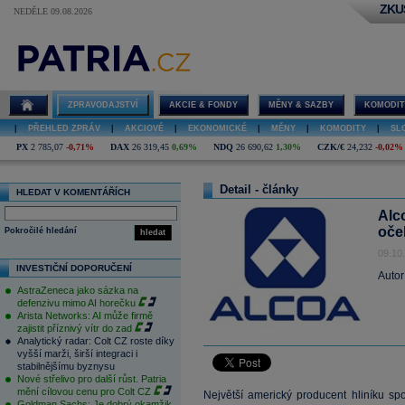
ZKU
NEDĚLE 09.08.2026
ZPRAVODAJSTVÍ
AKCIE & FONDY
MĚNY & SAZBY
KOMODIT
|
PŘEHLED ZPRÁV
|
AKCIOVÉ
|
EKONOMICKÉ
|
MĚNY
|
KOMODITY
|
SL
PX
2 785,07
-0,71%
DAX
26 319,45
0,69%
NDQ
26 690,62
1,30%
CZK/€
24,232
-0,02%
Detail - články
HLEDAT V KOMENTÁŘÍCH
Alco
oče
Pokročilé hledání
hledat
09.10
INVESTIČNÍ DOPORUČENÍ
Autor
AstraZeneca jako sázka na
defenzivu mimo AI horečku
Arista Networks: AI může firmě
zajistit příznivý vítr do zad
Analytický radar: Colt CZ roste díky
vyšší marži, širší integraci i
stabilnějšímu byznysu
Nové střelivo pro další růst. Patria
mění cílovou cenu pro Colt CZ
Největší americký producent hliníku sp
Goldman Sachs: Je dobrý okamžik