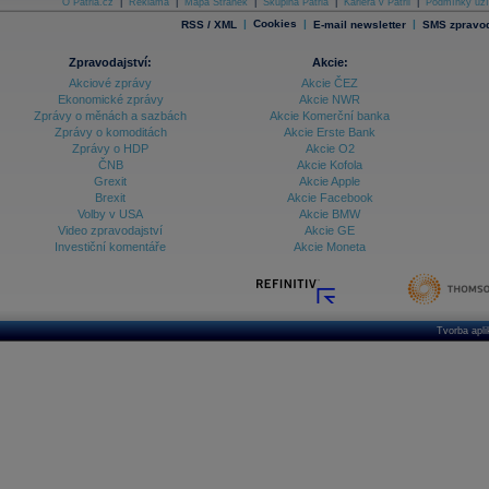
O Patria.cz
|
Reklama
|
Mapa Stránek
|
Skupina Patria
|
Kariéra v Patrii
|
Podmínky uží
|
Cookies
|
|
RSS / XML
E-mail newsletter
SMS zpravod
Zpravodajství:
Akcie:
Akciové zprávy
Akcie ČEZ
Ekonomické zprávy
Akcie NWR
Zprávy o měnách a sazbách
Akcie Komerční banka
Zprávy o komoditách
Akcie Erste Bank
Zprávy o HDP
Akcie O2
ČNB
Akcie Kofola
Grexit
Akcie Apple
Brexit
Akcie Facebook
Volby v USA
Akcie BMW
Video zpravodajství
Akcie GE
Investiční komentáře
Akcie Moneta
Tvorba apl