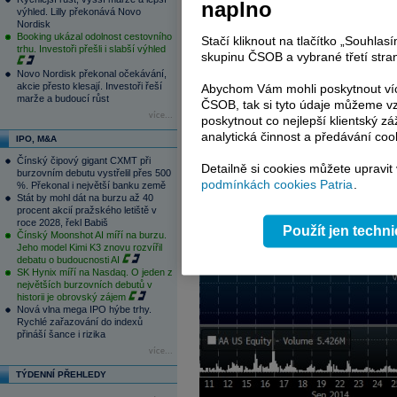
provoz. Zdá se, že i v automobilovém
naplno
výhled. Lilly překonává Novo
Motors Co. má v plánu vyrábět části své
Nordisk
druhou nejvyšší marži po leteckém prům
Booking ukázal odolnost cestovního
Stačí kliknout na tlačítko „Souhla
trhu. Investoři přešli i slabší výhled
vítaným růstovým potenciálem.
skupinu ČSOB a vybrané třetí stran
Novo Nordisk překonal očekávání,
Analytici oslovení Bloomberg v 50 %
akcie přesto klesají. Investoři řeší
Abychom Vám mohli poskytnout víc
doporučovala držet a pouze 5 % prod
marže a budoucí růst
ČSOB, tak si tyto údaje můžeme vz
společnosti podle oslovených analytik
více...
poskytnout co nejlepší klientský zá
ceně na trhu mohlo ukazovat na prostor 
analytická činnost a předávání coo
IPO, M&A
Poslední cena ze včerejšího obchodová
Čínský čipový gigant CXMT při
Detailně si cookies můžete upravit
burzovním debutu vystřelil přes 500
podmínkách cookies Patria
.
%. Překonal i největší banku země
Stát by mohl dát na burzu až 40
procent akcií pražského letiště v
roce 2028, řekl Babiš
Použít jen techn
Čínský Moonshot AI míří na burzu.
Jeho model Kimi K3 znovu rozvířil
debatu o budoucnosti AI
SK Hynix míří na Nasdaq. O jeden z
největších burzovních debutů v
historii je obrovský zájem
Nová vlna mega IPO hýbe trhy.
Rychlé zařazování do indexů
přináší šance i rizika
více...
TÝDENNÍ PŘEHLEDY