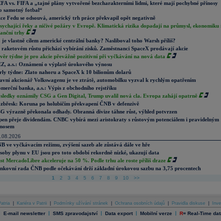
FA vs. FIFA a „tajné plány vytvořené bezcharakterními lidmi, které mají pochybné přínosy
o samotný fotbal“
ce Fedu se odsouvá, americký trh práce překvapil opět negativně
sychající řeky a ničivé požáry v Evropě. Klimatická rizika dopadají na průmysl, ekonomiku 
nanční trhy
 je vlastně cílem americké centrální banky? Nasliboval toho Warsh příliš?
 raketovém růstu přichází vybírání zisků. Zaměstnanci SpaceX prodávají akcie
věr týdne je pro akcie převážně pozitivní při vyčkávání na nová data
Z, a.s.: Oznámení o výplatě úrokového výnosu
rly týdne: Zlato nahoru a SpaceX k 10 bilionům dolarů
avní akcionář Volkswagenu je ve ztrátě, automobilku vyzval k rychlým opatřením
merční banka, a.s.: Výpis z obchodního rejstříku
sledky oznámily CSG a Gen Digital, Trump uvalil nová cla. Evropa zahájí opatrně
zbřesk: Koruna po holubičím překvapení ČNB v defenzivě
G výrazně překonala odhady. Obranná divize táhne růst, výhled potvrzen
pen přeje dividendám. CNBC vybírá mezi aristokraty s růstovým potenciálem i pravidelným
nosem
.08.2026
B ve vyčkávacím režimu, zvýšení sazeb ale zůstává dále ve hře
soby plynu v EU jsou pro toto období rekordně nízké, ukazují data
st MercadoLibre akceleruje na 50 %. Podle trhu ale roste příliš draze
nkovní rada ČNB podle očekávání drží základní úrokovou sazbu na 3,75 procentech
1
2
3
4
5
6
7
8
9
10
>>
atria
|
Kariéra v Patrii
|
Podmínky užívání stránek
|
Ochrana osobních údajů
|
Pravidla diskuse
|
Inve
|
|
|
|
|
E-mail newsletter
SMS zpravodajství
Data export
Mobilní verze
R
=
Real-Time dat