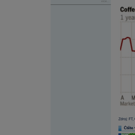
více...
Zdroj: FT
Čtěte 