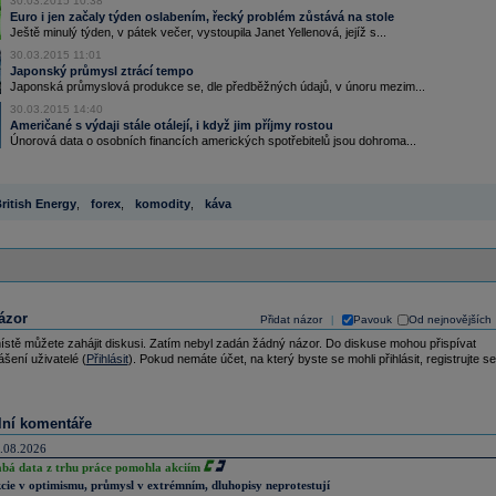
30.03.2015 10:38
Euro i jen začaly týden oslabením, řecký problém zůstává na stole
Ještě minulý týden, v pátek večer, vystoupila Janet Yellenová, jejíž s...
30.03.2015 11:01
Japonský průmysl ztrácí tempo
Japonská průmyslová produkce se, dle předběžných údajů, v únoru mezim...
30.03.2015 14:40
Američané s výdaji stále otálejí, i když jim příjmy rostou
Únorová data o osobních financích amerických spotřebitelů jsou dohroma...
ritish Energy
,
forex
,
komodity
,
káva
ázor
Přidat názor
Pavouk
Od nejnovějších
|
ístě můžete zahájit diskusi. Zatím nebyl zadán žádný názor. Do diskuse mohou přispívat
ášení uživatelé (
Přihlásit
). Pokud nemáte účet, na který byste se mohli přihlásit, registrujte se
lní komentáře
.08.2026
abá data z trhu práce pomohla akciím
cie v optimismu, průmysl v extrémním, dluhopisy neprotestují