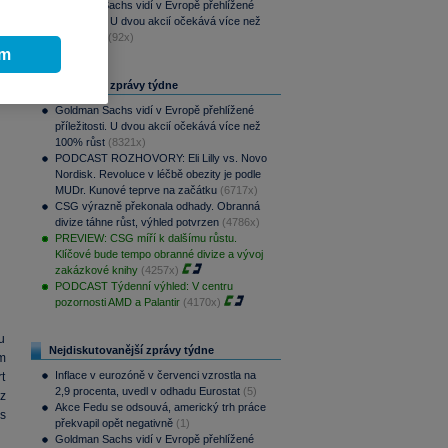
Goldman Sachs vidí v Evropě přehlížené
ků
příležitosti. U dvou akcií očekává více než
h
100% růst
(92x)
ím
Nejčtenější zprávy týdne
Goldman Sachs vidí v Evropě přehlížené
příležitosti. U dvou akcií očekává více než
100% růst
(8321x)
PODCAST ROZHOVORY: Eli Lilly vs. Novo
Nordisk. Revoluce v léčbě obezity je podle
MUDr. Kunové teprve na začátku
(6717x)
CSG výrazně překonala odhady. Obranná
divize táhne růst, výhled potvrzen
(4786x)
PREVIEW: CSG míří k dalšímu růstu.
Klíčové bude tempo obranné divize a vývoj
zakázkové knihy
(4257x)
PODCAST Týdenní výhled: V centru
pozornosti AMD a Palantir
(4170x)
ku
Nejdiskutovanější zprávy týdne
m
Inflace v eurozóně v červenci vzrostla na
t
2,9 procenta, uvedl v odhadu Eurostat
(5)
z
Akce Fedu se odsouvá, americký trh práce
 s
překvapil opět negativně
(1)
Goldman Sachs vidí v Evropě přehlížené