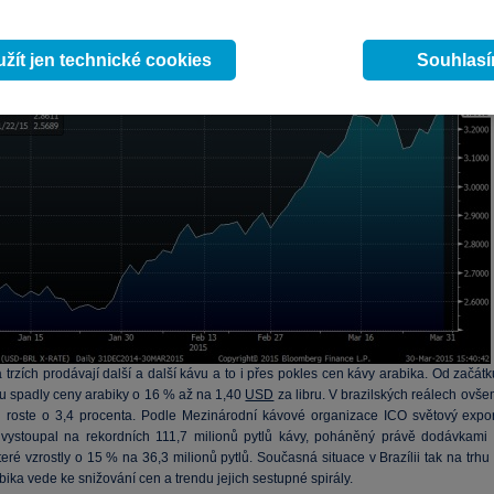
zílie jako největší vývozce kávy a cukru na světě tak na světové trhy podle analyti
dobně pošle nejen velké množství těchto dvou
komodit
, ale zároveň i dalšíc
žít jen technické cookies
Souhlas
které vyváží, jako jsou železná ruda nebo sójové boby.
a trzích prodávají další a další kávu a to i přes pokles cen kávy arabika. Od začát
ku spadly ceny arabiky o 16 % až na 1,40
USD
za libru. V brazilských reálech ovše
h roste o 3,4 procenta. Podle Mezinárodní kávové organizace ICO světový expor
 vystoupal na rekordních 111,7 milionů pytlů kávy, poháněný právě dodávkami 
které vzrostly o 15 % na 36,3 milionů pytlů. Současná situace v Brazílii tak na trhu
ika vede ke snižování cen a trendu jejich sestupné spirály.