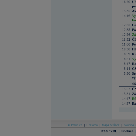
16:20
UE
pr
15:35
Ak
14:46
Vy
fi
12:55
Co
12:35
Po
12:26
Zá
11:52
ČE
11:00
Pe
10:30
Hl
8:59
Ko
8:51
Vý
8:47
Ro
8:14
CS
5:50
Sr
vý
06
15:57
ČN
15:31
Zá
14:47
Rů
14:37
Ba
O Patria.cz
|
Reklama
|
Mapa Stránek
|
Skupina P
|
Cookies
RSS / XML