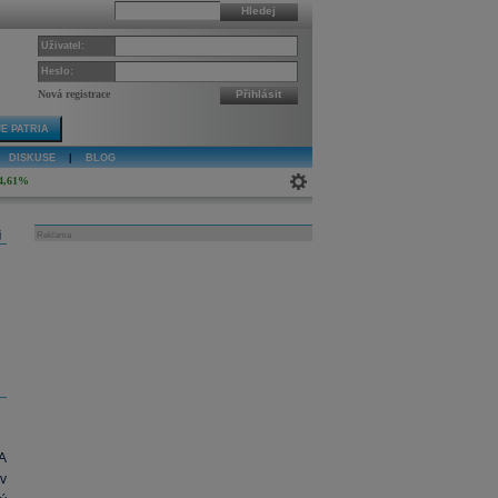
Hledej
Uživatel:
Heslo:
Nová registrace
Přihlásit
E PATRIA
DISKUSE
|
BLOG
4,61%
j
Reklama
A
v