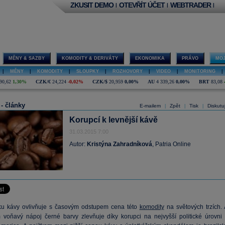
ZKUSIT DEMO
OTEVŘÍT ÚČET
WEBTRADER
|
|
|
MĚNY & SAZBY
KOMODITY & DERIVÁTY
EKONOMIKA
PRÁVO
MOJ
|
MĚNY
|
KOMODITY
|
SLOUPKY
|
ROZHOVORY
|
VIDEO
|
MONITORING
|
90,62
1,30%
CZK/€
24,224
-0,02%
CZK/$
20,959
0,00%
AU
4 339,26
0,00%
BRT
83,08
 - články
E-mailem
Zpět
Tisk
Diskutu
|
|
|
Korupcí k levnější kávě
31.03.2015 7:00
Autor:
Kristýna Zahradníková
, Patria Online
u kávy ovlivňuje s časovým odstupem cena této
komodity
na světových trzích. 
 voňavý nápoj černé barvy zlevňuje díky korupci na nejvyšší politické úrovni 