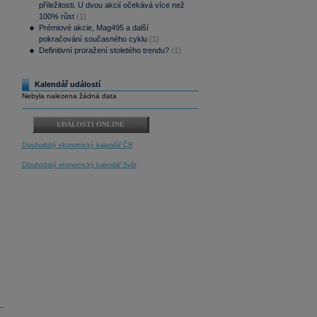
příležitosti. U dvou akcií očekává více než
100% růst
(1)
Prémiové akcie, Mag495 a další
pokračování současného cyklu
(1)
Definitivní proražení stoletého trendu?
(1)
Kalendář událostí
Nebyla nalezena žádná data
UDÁLOSTI ONLINE
Dlouhodobý ekonomický kalendář ČR
Dlouhodobý ekonomický kalendář Svět