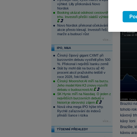
výhled. Lilly překonává Novo
USD
. Bra
Nordisk
pravděpo
Booking ukázal odolnost cestovního
Pou
komodit
, 
trhu. Investoři přešli i slabší výhled
Novo Nordisk překonal očekávání,
akcie přesto klesají. Investoři řeší
marže a budoucí růst
více...
IPO, M&A
Čínský čipový gigant CXMT při
burzovním debutu vystřelil přes 500
%. Překonal i největší banku země
Stát by mohl dát na burzu až 40
procent akcií pražského letiště v
roce 2028, řekl Babiš
Čínský Moonshot AI míří na burzu.
Jeho model Kimi K3 znovu rozvířil
debatu o budoucnosti AI
SK Hynix míří na Nasdaq. O jeden z
největších burzovních debutů v
historii je obrovský zájem
Brazilci n
Nová vlna mega IPO hýbe trhy.
tohoto ro
Rychlé zařazování do indexů
kávový tr
přináší šance i rizika
kávy loni
více...
Brazílie, 
TÝDENNÍ PŘEHLEDY
kávou arab