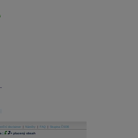
i
stiční disclaimer
|
Náměty
|
FAQ
|
Skupina ČSOB
a
|
=
placený obsah