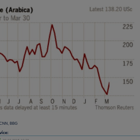
, CNN, BBG
více: