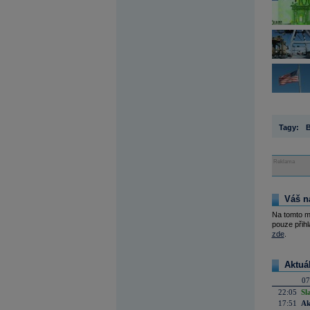
Tagy:
B
Reklama
Váš n
Na tomto m
pouze přihl
zde
.
Aktuá
07
22:05
Sl
17:51
Ak