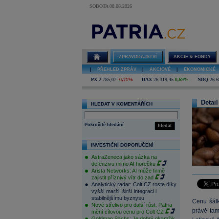
SOBOTA 08.08.2026
ZPRAVODAJSTVÍ
AKCIE & FONDY
|
PŘEHLED ZPRÁV
|
AKCIOVÉ
|
EKONOMICKÉ
PX
2 785,07
-0,71%
DAX
26 319,45
0,69%
NDQ
26 6
Detail
HLEDAT V KOMENTÁŘÍCH
Pokročilé hledání
hledat
INVESTIČNÍ DOPORUČENÍ
AstraZeneca jako sázka na
defenzivu mimo AI horečku
Arista Networks: AI může firmě
zajistit příznivý vítr do zad
Analytický radar: Colt CZ roste díky
vyšší marži, širší integraci i
stabilnějšímu byznysu
Cenu šálk
Nové střelivo pro další růst. Patria
právě tam
mění cílovou cenu pro Colt CZ
Goldman Sachs: Je dobrý okamžik