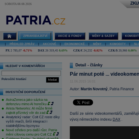
ZKU
SOBOTA 08.08.2026
ZPRAVODAJSTVÍ
AKCIE & FONDY
MĚNY & SAZBY
KOMODIT
|
PŘEHLED ZPRÁV
|
AKCIOVÉ
|
EKONOMICKÉ
|
MĚNY
|
KOMODITY
|
SL
PX
2 785,07
-0,71%
DAX
26 319,45
0,69%
CZK/€
24,232
-0,02%
CZK/$
20,966
0,00%
Detail - články
HLEDAT V KOMENTÁŘÍCH
Pár minut poté ... videokome
Pokročilé hledání
hledat
11.06.2015 16:01
Autor:
Martin Novotný
, Patria Finance
INVESTIČNÍ DOPORUČENÍ
AstraZeneca jako sázka na
defenzivu mimo AI horečku
Arista Networks: AI může firmě
zajistit příznivý vítr do zad
Další ze série videokomentářů, zaměřujíc
Analytický radar: Colt CZ roste díky
vývoj německého indexu
DAX
.
vyšší marži, širší integraci i
stabilnějšímu byznysu
Nové střelivo pro další růst. Patria
mění cílovou cenu pro Colt CZ
Goldman Sachs: Je dobrý okamžik