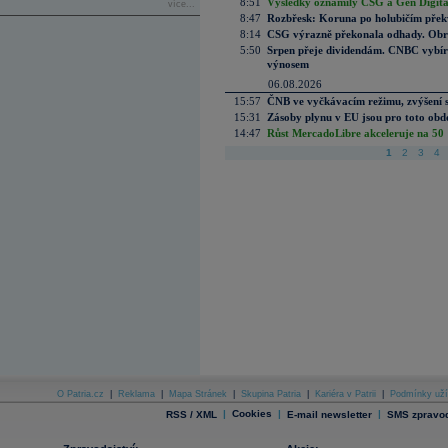
8:51
Výsledky oznámily CSG a Gen Digital
více...
8:47
Rozbřesk: Koruna po holubičím přek
8:14
CSG výrazně překonala odhady. Obran
5:50
Srpen přeje dividendám. CNBC vybírá
výnosem
06.08.2026
15:57
ČNB ve vyčkávacím režimu, zvýšení s
15:31
Zásoby plynu v EU jsou pro toto obdo
14:47
Růst MercadoLibre akceleruje na 50 %
1
2
3
4
O Patria.cz
|
Reklama
|
Mapa Stránek
|
Skupina Patria
|
Kariéra v Patrii
|
Podmínky uží
|
Cookies
|
|
RSS / XML
E-mail newsletter
SMS zpravod