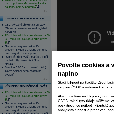
využít poklesu Microsoftu. Nvidia
dál tahounem AI boomu
více...
VÝSLEDKY SPOLEČNOSTÍ - ČR
CSG výrazně překonala odhady.
Obranná divize táhne růst, výhled
potvrzen
Růst MercadoLibre akceleruje na 50
%. Podle trhu ale roste příliš draze
Nintendo navýšilo zisk o 150
procent. Switch 2 a Mario pomohly
navzdory dražším čipům
Rychlejší růst, vyšší marže a lepší
výhled. Lilly překonává Novo
Povolte cookies a 
Nordisk
Skupina ČSOB v 1. pololetí: Velký
zájem o financování vlastního
naplno
bydlení
více...
Stačí kliknout na tlačítko „Souhla
VÝSLEDKY SPOLEČNOSTÍ - SVĚT
skupinu ČSOB a vybrané třetí stran
Investiční disclaimer
Růst MercadoLibre akceleruje na 50
Abychom Vám mohli poskytnout víc
%. Podle trhu ale roste příliš draze
ČSOB, tak si tyto údaje můžeme vz
Tagy:
DAX
,
technická analýza
Nintendo navýšilo zisk o 150
poskytnout co nejlepší klientský zá
procent. Switch 2 a Mario pomohly
analytická činnost a předávání coo
navzdory dražším čipům
Rychlejší růst, vyšší marže a lepší