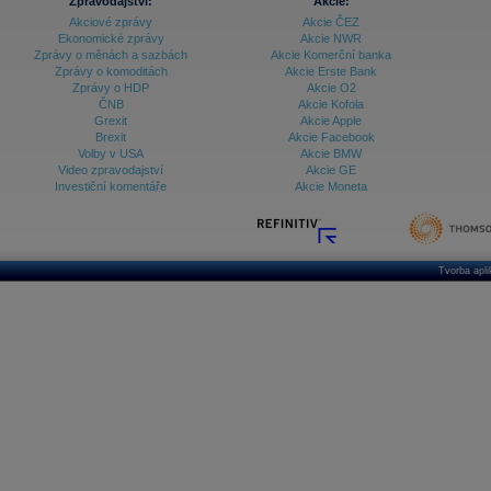
Zpravodajství:
Akcie:
Akciové zprávy
Akcie ČEZ
Ekonomické zprávy
Akcie NWR
Zprávy o měnách a sazbách
Akcie Komerční banka
Zprávy o komoditách
Akcie Erste Bank
Zprávy o HDP
Akcie O2
ČNB
Akcie Kofola
Grexit
Akcie Apple
Brexit
Akcie Facebook
Volby v USA
Akcie BMW
Video zpravodajství
Akcie GE
Investiční komentáře
Akcie Moneta
Tvorba apl