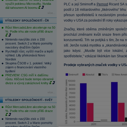
využít poklesu Microsoftu. Nvidia
PLC a její Smirnoff a
Pernod
Ricard SA s
dál tahounem AI boomu
podíl z 18 miliardového „likérového“ trh
více...
přesun spotřebitelů k nezávislým produ
vodky v USA za poslední tři roky vykazuje 
VÝSLEDKY SPOLEČNOSTÍ - ČR
Růst MercadoLibre akceleruje na 50
Značky, které oběma zmíněným společnos
%. Podle trhu ale roste příliš draze
prochází změnami kvůli snaze firem při
Nintendo navýšilo zisk o 150
konzumentů. Trh se potýká s tím, že na něm
procent. Switch 2 a Mario pomohly
sítí. Jenže ruská mystika a „skandinávsk
navzdory dražším čipům
jako kdysi. „Musíte být více lokální, 
Rychlejší růst, vyšší marže a lepší
výhled. Lilly překonává Novo
spotřebitele,“ vzkázal likérkám Ian Shack
Nordisk
Skupina ČSOB v 1. pololetí: Velký
Prodeje vybraných značek vodky v US
zájem o financování vlastního
bydlení
PREVIEW: CSG míří k dalšímu
růstu. Klíčové bude tempo obranné
divize a vývoj zakázkové knihy
více...
VÝSLEDKY SPOLEČNOSTÍ - SVĚT
Růst MercadoLibre akceleruje na 50
%. Podle trhu ale roste příliš draze
Nintendo navýšilo zisk o 150
procent. Switch 2 a Mario pomohly
navzdory dražším čipům