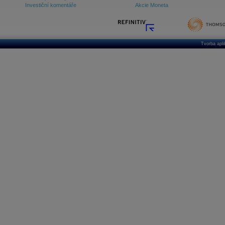
Investiční komentáře
Akcie Moneta
Tvorba apl