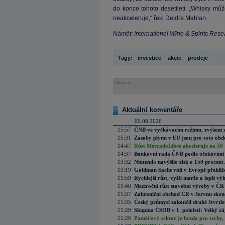
do konce tohoto desetiletí. „Whisky může
neakceleruje,“ řekl Deidre Mahlan.
Námět: International Wine & Spirits Res
Tagy:
investice
,
akcie
,
prodeje
Reklama
Aktuální komentáře
06.08.2026
15:57
ČNB ve vyčkávacím režimu, zvýšení s
15:31
Zásoby plynu v EU jsou pro toto obdo
14:47
Růst MercadoLibre akceleruje na 50 %
14:37
Bankovní rada ČNB podle očekávání 
13:32
Nintendo navýšilo zisk o 150 procen
13:19
Goldman Sachs vidí v Evropě přehlíže
11:59
Rychlejší růst, vyšší marže a lepší v
11:40
Meziroční růst stavební výroby v ČR
11:37
Zahraniční obchod ČR v červnu skonč
11:35
Český průmysl zakončil druhé čtvrtlet
11:29
Skupina ČSOB v 1. pololetí: Velký zá
11:26
Paměťový sektor je brzda pro techy,