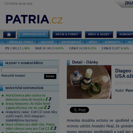
ZKU
ČTVRTEK 06.08.2026
ZPRAVODAJSTVÍ
AKCIE & FONDY
MĚNY & SAZBY
KOMODIT
|
PŘEHLED ZPRÁV
|
AKCIOVÉ
|
EKONOMICKÉ
|
MĚNY
|
KOMODITY
|
SL
PX
2 805,12
1,30%
DAX
26 140,13
0,05%
CZK/€
24,228
0,23%
CZK/$
21,037
0,54%
Detail - články
HLEDAT V KOMENTÁŘÍCH
Diageo a
USA oži
Pokročilé hledání
hledat
28.01.2016 
INVESTIČNÍ DOPORUČENÍ
Autor:
Pave
AstraZeneca jako sázka na
defenzivu mimo AI horečku
Arista Networks: AI může firmě
zajistit příznivý vítr do zad
Analytický radar: Colt CZ roste díky
vyšší marži, širší integraci i
stabilnějšímu byznysu
Amerika dosáhla vrcholu ve spotřebě vo
Nové střelivo pro další růst. Patria
vrcholu udržet. Analytici říkají, že globál
mění cílovou cenu pro Colt CZ
novou generaci spotřebitelů a najít ten 
Goldman Sachs: Je dobrý okamžik