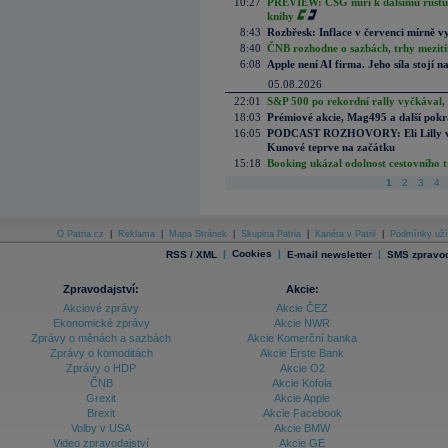
10:27
PREVIEW: CSG míří k dalšímu růstu.
knihy
8:43
Rozbřesk: Inflace v červenci mírně v
8:40
ČNB rozhodne o sazbách, trhy mezitím
6:08
Apple není AI firma. Jeho síla stojí n
05.08.2026
22:01
S&P 500 po rekordní rally vyčkával,
18:03
Prémiové akcie, Mag495 a další pokr
16:05
PODCAST ROZHOVORY: Eli Lilly vs. 
Kunové teprve na začátku
15:18
Booking ukázal odolnost cestovního trh
1
2
3
4
O Patria.cz
|
Reklama
|
Mapa Stránek
|
Skupina Patria
|
Kariéra v Patrii
|
Podmínky uží
|
Cookies
|
|
RSS / XML
E-mail newsletter
SMS zpravod
Zpravodajství:
Akcie:
Akciové zprávy
Akcie ČEZ
Ekonomické zprávy
Akcie NWR
Zprávy o měnách a sazbách
Akcie Komerční banka
Zprávy o komoditách
Akcie Erste Bank
Zprávy o HDP
Akcie O2
ČNB
Akcie Kofola
Grexit
Akcie Apple
Brexit
Akcie Facebook
Volby v USA
Akcie BMW
Video zpravodajství
Akcie GE