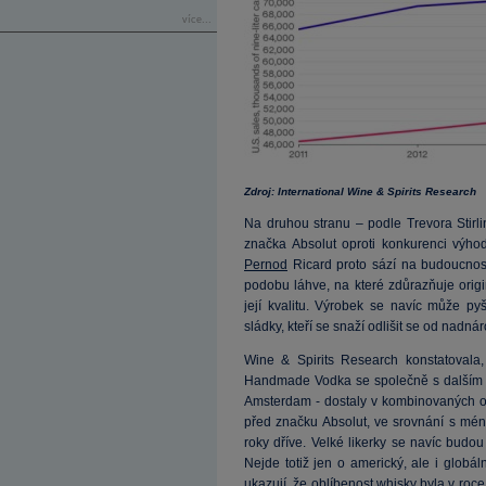
více...
Zdroj: International Wine & Spirits Research
Na druhou stranu – podle Trevora Stirli
značka Absolut oproti konkurenci výhodu
Pernod
Ricard proto sází na budoucnos
podobu láhve, na které zdůrazňuje origi
její kvalitu. Výrobek se navíc může py
sládky, kteří se snaží odlišit se od nadn
Wine & Spirits Research konstatovala, 
Handmade Vodka se společně s dalším 
Amsterdam - dostaly v kombinovaných o
před značku Absolut, ve srovnání s mén
roky dříve. Velké likerky se navíc budo
Nejde totiž jen o americký, ale i glob
ukazují, že oblíbenost whisky byla v roc