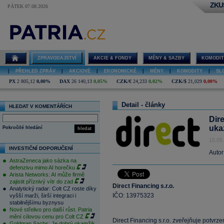
ZKU
PÁTEK 07.08.2026
ZPRAVODAJSTVÍ
AKCIE & FONDY
MĚNY & SAZBY
KOMODIT
|
PŘEHLED ZPRÁV
|
AKCIOVÉ
|
EKONOMICKÉ
|
MĚNY
|
KOMODITY
|
SL
PX
2 805,12
0,00%
DAX
26 140,13
0,05%
CZK/€
24,233
0,02%
CZK/$
21,029
0,00%
Detail - články
HLEDAT V KOMENTÁŘÍCH
Dire
uka
Pokročilé hledání
hledat
15.05
INVESTIČNÍ DOPORUČENÍ
Autor
AstraZeneca jako sázka na
defenzivu mimo AI horečku
Arista Networks: AI může firmě
zajistit příznivý vítr do zad
Direct Financing s.r.o.
Analytický radar: Colt CZ roste díky
IČO: 13975323
vyšší marži, širší integraci i
stabilnějšímu byznysu
Nové střelivo pro další růst. Patria
mění cílovou cenu pro Colt CZ
Direct Financing s.r.o. zveřejňuje potvrz
Goldman Sachs: Je dobrý okamžik