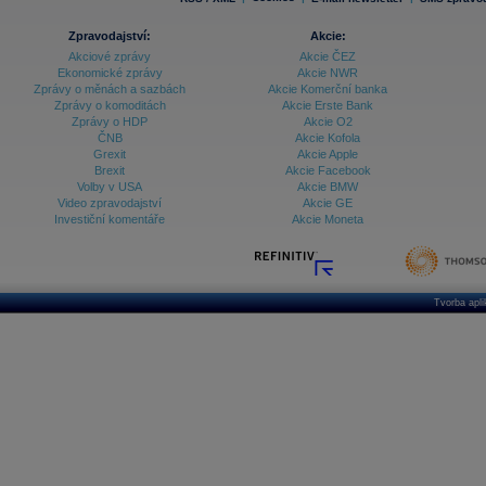
Zpravodajství:
Akcie:
Akciové zprávy
Akcie ČEZ
Ekonomické zprávy
Akcie NWR
Zprávy o měnách a sazbách
Akcie Komerční banka
Zprávy o komoditách
Akcie Erste Bank
Zprávy o HDP
Akcie O2
ČNB
Akcie Kofola
Grexit
Akcie Apple
Brexit
Akcie Facebook
Volby v USA
Akcie BMW
Video zpravodajství
Akcie GE
Investiční komentáře
Akcie Moneta
Tvorba apl