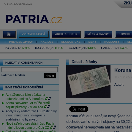
ZKU
ČTVRTEK 06.08.2026
ZPRAVODAJSTVÍ
AKCIE & FONDY
MĚNY & SAZBY
KOMODIT
|
PŘEHLED ZPRÁV
|
AKCIOVÉ
|
EKONOMICKÉ
|
MĚNY
|
KOMODITY
|
SL
PX
2 805,12
1,30%
DAX
26 165,23
0,15%
CZK/€
24,215
0,18%
CZK/$
21,021
0,46%
Detail - články
HLEDAT V KOMENTÁŘÍCH
Koruna 
Pokročilé hledání
hledat
11.01.2005 
Autor:
INVESTIČNÍ DOPORUČENÍ
AstraZeneca jako sázka na
defenzivu mimo AI horečku
Arista Networks: AI může firmě
zajistit příznivý vítr do zad
Analytický radar: Colt CZ roste díky
vyšší marži, širší integraci i
Koruna vůči euru zahájila nový týden na 
stabilnějšímu byznysu
obchodování s malými objemy na 30,22 a
Nové střelivo pro další růst. Patria
očekávání nereagovala ani na nezaměstn
mění cílovou cenu pro Colt CZ
Goldman Sachs: Je dobrý okamžik