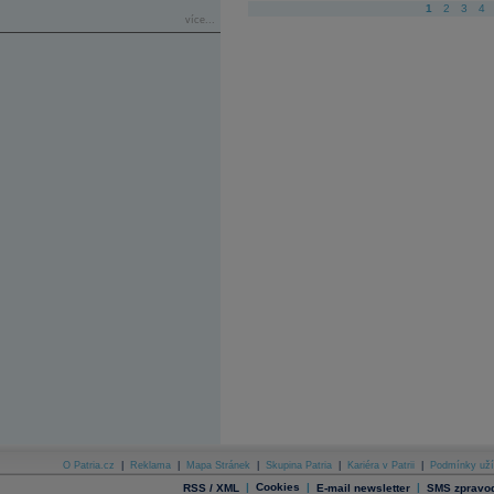
1
2
3
4
více...
O Patria.cz
|
Reklama
|
Mapa Stránek
|
Skupina Patria
|
Kariéra v Patrii
|
Podmínky uží
|
Cookies
|
|
RSS / XML
E-mail newsletter
SMS zpravod