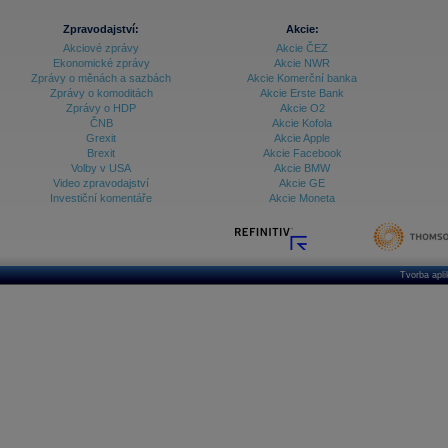
Zpravodajství:
Akcie:
Akciové zprávy
Akcie ČEZ
Ekonomické zprávy
Akcie NWR
Zprávy o měnách a sazbách
Akcie Komerční banka
Zprávy o komoditách
Akcie Erste Bank
Zprávy o HDP
Akcie O2
ČNB
Akcie Kofola
Grexit
Akcie Apple
Brexit
Akcie Facebook
Volby v USA
Akcie BMW
Video zpravodajství
Akcie GE
Investiční komentáře
Akcie Moneta
Tvorba apl