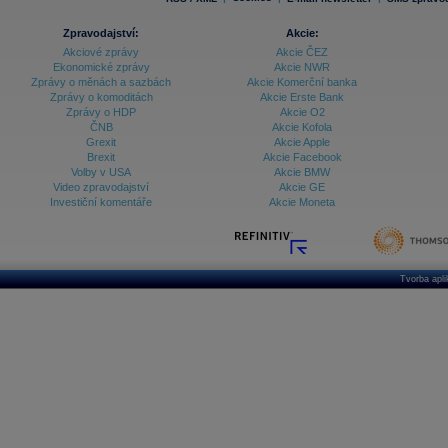
Zpravodajství:
Akcie:
Akciové zprávy
Akcie ČEZ
Ekonomické zprávy
Akcie NWR
Zprávy o měnách a sazbách
Akcie Komerční banka
Zprávy o komoditách
Akcie Erste Bank
Zprávy o HDP
Akcie O2
ČNB
Akcie Kofola
Grexit
Akcie Apple
Brexit
Akcie Facebook
Volby v USA
Akcie BMW
Video zpravodajství
Akcie GE
Investiční komentáře
Akcie Moneta
Tvorba apl