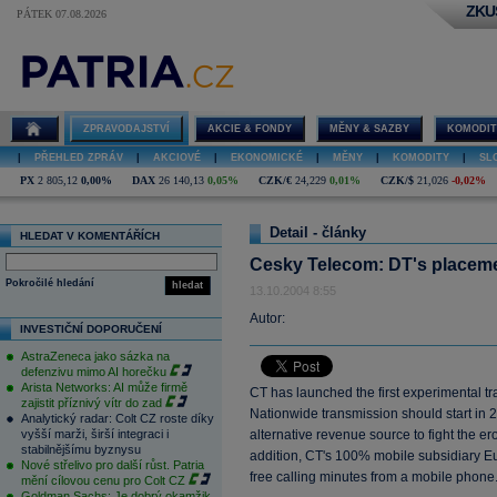
ZKU
PÁTEK 07.08.2026
ZPRAVODAJSTVÍ
AKCIE & FONDY
MĚNY & SAZBY
KOMODIT
|
PŘEHLED ZPRÁV
|
AKCIOVÉ
|
EKONOMICKÉ
|
MĚNY
|
KOMODITY
|
SL
PX
2 805,12
0,00%
DAX
26 140,13
0,05%
CZK/€
24,229
0,01%
CZK/$
21,026
-0,02%
Detail - články
HLEDAT V KOMENTÁŘÍCH
Cesky Telecom: DT's placeme
Pokročilé hledání
hledat
13.10.2004 8:55
Autor:
INVESTIČNÍ DOPORUČENÍ
AstraZeneca jako sázka na
defenzivu mimo AI horečku
Arista Networks: AI může firmě
CT has launched the first experimental tr
zajistit příznivý vítr do zad
Nationwide transmission should start in 2
Analytický radar: Colt CZ roste díky
vyšší marži, širší integraci i
alternative revenue source to fight the eros
stabilnějšímu byznysu
addition, CT's 100% mobile subsidiary E
Nové střelivo pro další růst. Patria
free calling minutes from a mobile phone
mění cílovou cenu pro Colt CZ
Goldman Sachs: Je dobrý okamžik