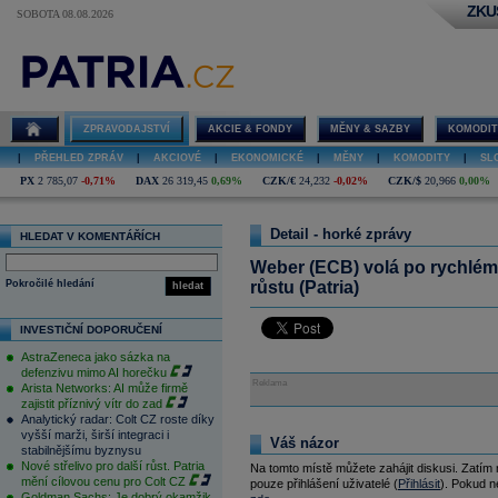
ZKU
SOBOTA 08.08.2026
ZPRAVODAJSTVÍ
AKCIE & FONDY
MĚNY & SAZBY
KOMODIT
|
PŘEHLED ZPRÁV
|
AKCIOVÉ
|
EKONOMICKÉ
|
MĚNY
|
KOMODITY
|
SL
PX
2 785,07
-0,71%
DAX
26 319,45
0,69%
CZK/€
24,232
-0,02%
CZK/$
20,966
0,00%
Detail - horké zprávy
HLEDAT V KOMENTÁŘÍCH
Weber (ECB) volá po rychlém z
Pokročilé hledání
růstu (Patria)
hledat
INVESTIČNÍ DOPORUČENÍ
AstraZeneca jako sázka na
defenzivu mimo AI horečku
Reklama
Arista Networks: AI může firmě
zajistit příznivý vítr do zad
Analytický radar: Colt CZ roste díky
vyšší marži, širší integraci i
Váš názor
stabilnějšímu byznysu
Nové střelivo pro další růst. Patria
Na tomto místě můžete zahájit diskusi. Zatím
mění cílovou cenu pro Colt CZ
pouze přihlášení uživatelé (
Přihlásit
). Pokud ne
Goldman Sachs: Je dobrý okamžik