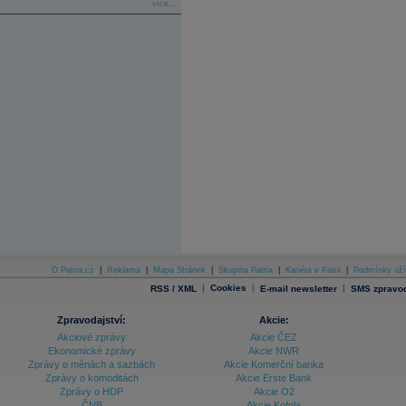
více...
O Patria.cz
|
Reklama
|
Mapa Stránek
|
Skupina Patria
|
Kariéra v Patrii
|
Podmínky uží
|
Cookies
|
|
RSS / XML
E-mail newsletter
SMS zpravod
Zpravodajství:
Akcie:
Akciové zprávy
Akcie ČEZ
Ekonomické zprávy
Akcie NWR
Zprávy o měnách a sazbách
Akcie Komerční banka
Zprávy o komoditách
Akcie Erste Bank
Zprávy o HDP
Akcie O2
ČNB
Akcie Kofola