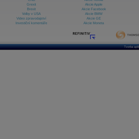
Grexit
Akcie Apple
Brexit
Akcie Facebook
Volby v USA
Akcie BMW
Video zpravodajství
Akcie GE
Investiční komentáře
Akcie Moneta
Tvorba apl