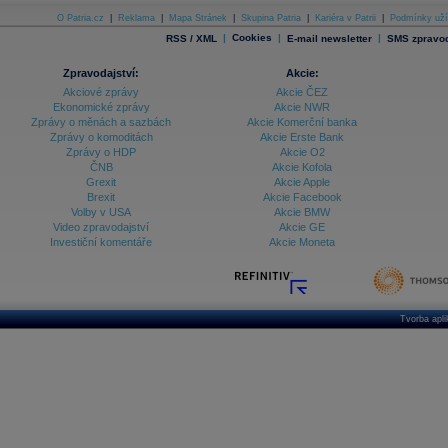
O Patria.cz
|
Reklama
|
Mapa Stránek
|
Skupina Patria
|
Kariéra v Patrii
|
Podmínky uží
|
Cookies
|
|
RSS / XML
E-mail newsletter
SMS zpravod
Zpravodajství:
Akcie:
Akciové zprávy
Akcie ČEZ
Ekonomické zprávy
Akcie NWR
Zprávy o měnách a sazbách
Akcie Komerční banka
Zprávy o komoditách
Akcie Erste Bank
Zprávy o HDP
Akcie O2
ČNB
Akcie Kofola
Grexit
Akcie Apple
Brexit
Akcie Facebook
Volby v USA
Akcie BMW
Video zpravodajství
Akcie GE
Investiční komentáře
Akcie Moneta
Tvorba apl