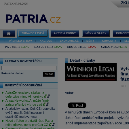
ZKU
PÁTEK 07.08.2026
ZPRAVODAJSTVÍ
AKCIE & FONDY
MĚNY & SAZBY
KOMODIT
|
PŘEHLED ZPRÁV
|
AKCIOVÉ
|
EKONOMICKÉ
|
MĚNY
|
KOMODITY
|
SL
PX
2 805,12
1,30%
DAX
26 140,13
0,05%
NDQ
26 348,35
-0,06%
CZK/€
24,222
0,01%
Detail - články
HLEDAT V KOMENTÁŘÍCH
Vyt
fin
Pokročilé hledání
hledat
fáz
INVESTIČNÍ DOPORUČENÍ
10.11
AstraZeneca jako sázka na
Autor:
defenzivu mimo AI horečku
Arista Networks: AI může firmě
zajistit příznivý vítr do zad
Analytický radar: Colt CZ roste díky
V minulých dnech Evropská komise („Komi
vyšší marži, širší integraci i
stabilnějšímu byznysu
dokončení ambiciózního projektu vytvoře
Nové střelivo pro další růst. Patria
jehož implementace započala v roce 199
mění cílovou cenu pro Colt CZ
Goldman Sachs: Je dobrý okamžik