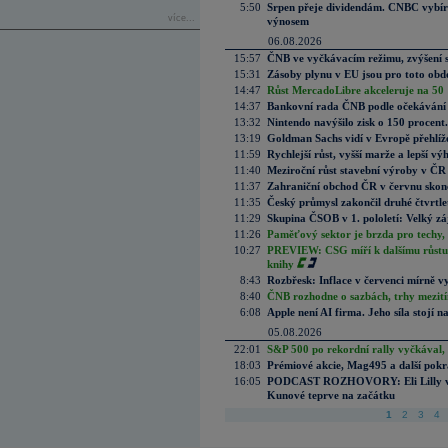
5:50
Srpen přeje dividendám. CNBC vybírá
více...
výnosem
06.08.2026
15:57
ČNB ve vyčkávacím režimu, zvýšení s
15:31
Zásoby plynu v EU jsou pro toto obdo
14:47
Růst MercadoLibre akceleruje na 50 %
14:37
Bankovní rada ČNB podle očekávání 
13:32
Nintendo navýšilo zisk o 150 procen
13:19
Goldman Sachs vidí v Evropě přehlíže
11:59
Rychlejší růst, vyšší marže a lepší v
11:40
Meziroční růst stavební výroby v ČR
11:37
Zahraniční obchod ČR v červnu skonč
11:35
Český průmysl zakončil druhé čtvrtlet
11:29
Skupina ČSOB v 1. pololetí: Velký zá
11:26
Paměťový sektor je brzda pro techy,
10:27
PREVIEW: CSG míří k dalšímu růstu.
knihy
8:43
Rozbřesk: Inflace v červenci mírně v
8:40
ČNB rozhodne o sazbách, trhy mezitím
6:08
Apple není AI firma. Jeho síla stojí n
05.08.2026
22:01
S&P 500 po rekordní rally vyčkával,
18:03
Prémiové akcie, Mag495 a další pokr
16:05
PODCAST ROZHOVORY: Eli Lilly vs. 
Kunové teprve na začátku
1
2
3
4