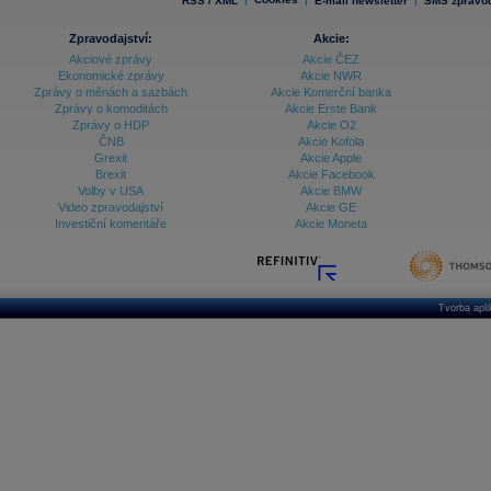
RSS / XML
E-mail newsletter
SMS zpravod
Zpravodajství:
Akcie:
Akciové zprávy
Akcie ČEZ
Ekonomické zprávy
Akcie NWR
Zprávy o měnách a sazbách
Akcie Komerční banka
Zprávy o komoditách
Akcie Erste Bank
Zprávy o HDP
Akcie O2
ČNB
Akcie Kofola
Grexit
Akcie Apple
Brexit
Akcie Facebook
Volby v USA
Akcie BMW
Video zpravodajství
Akcie GE
Investiční komentáře
Akcie Moneta
Tvorba apl