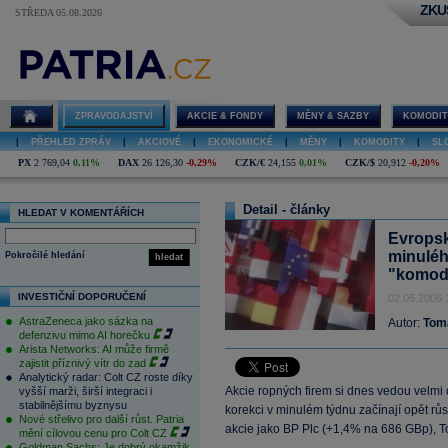
ZKU
STŘEDA 05.08.2026
ZPRAVODAJSTVÍ
AKCIE & FONDY
MĚNY & SAZBY
KOMODIT
|
PŘEHLED ZPRÁV
|
AKCIOVÉ
|
EKONOMICKÉ
|
MĚNY
|
KOMODITY
|
SL
PX
2 769,04
0,11%
DAX
26 126,30
-0,29%
CZK/€
24,155
0,01%
CZK/$
20,912
-0,20%
Detail - články
HLEDAT V KOMENTÁŘÍCH
Evropsk
minuléh
Pokročilé hledání
hledat
"komodi
INVESTIČNÍ DOPORUČENÍ
02.05.2006 
AstraZeneca jako sázka na
Autor:
Tom
defenzivu mimo AI horečku
Arista Networks: AI může firmě
zajistit příznivý vítr do zad
Analytický radar: Colt CZ roste díky
Akcie ropných firem si dnes vedou velmi
vyšší marži, širší integraci i
stabilnějšímu byznysu
korekci v minulém týdnu začínají opět růs
Nové střelivo pro další růst. Patria
akcie jako BP Plc (+1,4% na 686 GBp), T
mění cílovou cenu pro Colt CZ
Goldman Sachs: Je dobrý okamžik