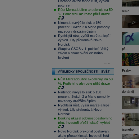
Obranná divize táhne růst, výhled
potvrzen
Růst MercadoLibre akceleruje na 50
aukcí ...
%. Podle trhu ale roste příliš draze
Nintendo navýšilo zisk o 150
procent. Switch 2 a Mario pomohly
navzdory dražším čipům
Rychlejší růst, vyšší marže a lepší
výhled. Lilly překonává Novo
Nordisk
Skupina ČSOB v 1. pololetí: Velký
př...
zájem o financování vlastního
bydlení
více...
Prahy...
VÝSLEDKY SPOLEČNOSTÍ - SVĚT
Růst MercadoLibre akceleruje na 50
%. Podle trhu ale roste příliš draze
dohánějí...
Nintendo navýšilo zisk o 150
procent. Switch 2 a Mario pomohly
navzdory dražším čipům
Rychlejší růst, vyšší marže a lepší
výhled. Lilly překonává Novo
Nordisk
Booking ukázal odolnost cestovního
trhu. Investoři přešli i slabší výhled
jasného...
Novo Nordisk překonal očekávání,
akcie přesto klesají. Investoři řeší