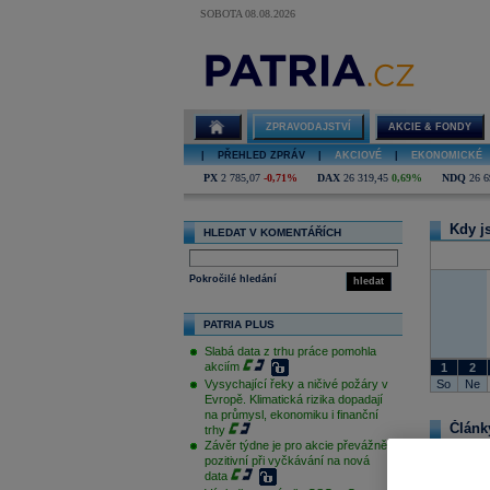
SOBOTA 08.08.2026
Lobkowicz
ZPRAVODAJSTVÍ
AKCIE & FONDY
|
PŘEHLED ZPRÁV
|
AKCIOVÉ
|
EKONOMICKÉ
PX
2 785,07
-0,71%
DAX
26 319,45
0,69%
NDQ
26 6
Kdy j
HLEDAT V KOMENTÁŘÍCH
Pokročilé hledání
hledat
PATRIA PLUS
Slabá data z trhu práce pomohla
akciím
1
2
So
Ne
Vysychající řeky a ničivé požáry v
Evropě. Klimatická rizika dopadají
na průmysl, ekonomiku i finanční
Článk
trhy
Závěr týdne je pro akcie převážně
pozitivní při vyčkávání na nová
data