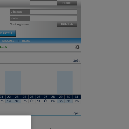
Hledej
Uživatel:
Heslo:
Nová registrace
Přihlásit
E PATRIA
DISKUSE
|
BLOG
4,61%
Zpět
21
22
23
24
25
26
27
28
29
30
31
Pá
So
Ne
Po
Út
St
Čt
Pá
So
Ne
Po
Zpět