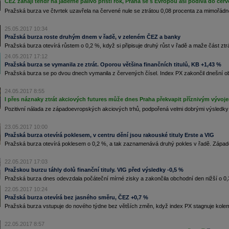
ČEZ zahájí tendr na jaderné palivo příští rok, Praha se s Evropou asi podívá do čer
Pražská burza ve čtvrtek uzavřela na červené nule se ztrátou 0,08 procenta za mimořá
25.05.2017 10:34
Pražská burza roste druhým dnem v řadě, v zeleném ČEZ a banky
Pražská burza otevírá růstem o 0,2 %, když si připisuje druhý růst v řadě a maže část ztr
24.05.2017 17:12
Pražská burza se vymanila ze ztrát. Oporou většina finančních titulů, KB +1,43 %
Pražská burza se po dvou dnech vymanila z červených čísel. Index PX zakončil dnešní ob
24.05.2017 8:55
I přes náznaky ztrát akciových futures může dnes Praha překvapit příznivým vývoj
Pozitivní nálada ze západoevropských akciových trhů, podpořená velmi dobrými výsledky 
23.05.2017 10:00
Pražská burza otevírá poklesem, v centru dění jsou rakouské tituly Erste a VIG
Pražská burza otevírá poklesem o 0,2 %, a tak zaznamenává druhý pokles v řadě. Západo
22.05.2017 17:03
Pražskou burzu táhly dolů finanční tituly. VIG před výsledky -0,5 %
Pražská burza dnes odevzdala počáteční mírné zisky a zakončila obchodní den nižší o 0,31
22.05.2017 10:24
Pražská burza otevírá bez jasného směru, ČEZ +0,7 %
Pražská burza vstupuje do nového týdne bez větších změn, když index PX stagnuje kole
22.05.2017 8:57