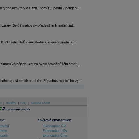
ýdne uzavřely v zisku. Index PX posílil v pátek o ...
ráty. Dolů ji stahovaly především finanční titul...
 011,71 bodu. Dolů dnes Prahu stahovaly především
simistická nálada. Kauza okolo odvolání šéfa ameri...
ůst během posledních osmi dní. Západoevropské burzy...
er
|
Náměty
|
FAQ
|
Skupina ČSOB
=
placený obsah
ora:
Světové ekonomiky:
tování
Ekonomika ČR
tegie
Ekonomika USA
ručení
Ekonomika Čína