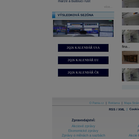
marže a budoucí růst
více...
VÝSLEDKOVÁ SEZÓNA
fina...
2Q26 KALENDÁŘ USA
2Q26 KALENDÁŘ EU
2Q26 KALENDÁŘ ČR
O Patria.cz
|
Reklama
|
Mapa Strán
|
Cooki
RSS / XML
Zpravodajství:
Akciové zprávy
Ekonomické zprávy
A
Zprávy o měnách a sazbách
Akcie 