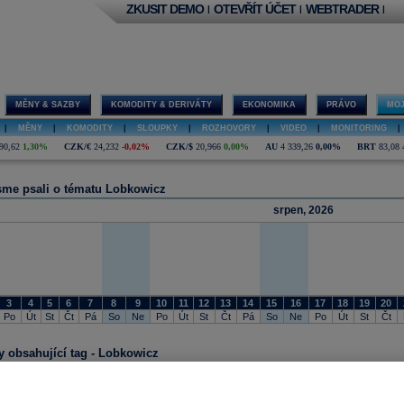
ZKUSIT DEMO
OTEVŘÍT ÚČET
WEBTRADER
|
|
|
MĚNY & SAZBY
KOMODITY & DERIVÁTY
EKONOMIKA
PRÁVO
MOJ
|
MĚNY
|
KOMODITY
|
SLOUPKY
|
ROZHOVORY
|
VIDEO
|
MONITORING
|
90,62
1,30%
CZK/€
24,232
-0,02%
CZK/$
20,966
0,00%
AU
4 339,26
0,00%
BRT
83,08
sme psali o tématu Lobkowicz
srpen, 2026
3
4
5
6
7
8
9
10
11
12
13
14
15
16
17
18
19
20
Po
Út
St
Čt
Pá
So
Ne
Po
Út
St
Čt
Pá
So
Ne
Po
Út
St
Čt
y obsahující tag - Lobkowicz
01.06.2017 8:54
Dopoledne v Praze bude volatilní, Evropské futures naznačují zelený start