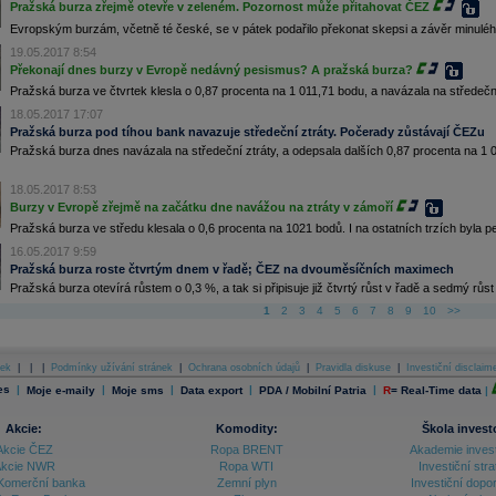
Pražská burza zřejmě otevře v zeleném. Pozornost může přitahovat ČEZ
Evropským burzám, včetně té české, se v pátek podařilo překonat skepsi a závěr minulého t
19.05.2017 8:54
Překonají dnes burzy v Evropě nedávný pesismus? A pražská burza?
Pražská burza ve čtvrtek klesla o 0,87 procenta na 1 011,71 bodu, a navázala na středeční zt
18.05.2017 17:07
Pražská burza pod tíhou bank navazuje středeční ztráty. Počerady zůstávají ČEZu
Pražská burza dnes navázala na středeční ztráty, a odepsala dalších 0,87 procenta na 1
18.05.2017 8:53
Burzy v Evropě zřejmě na začátku dne navážou na ztráty v zámoří
Pražská burza ve středu klesala o 0,6 procenta na 1021 bodů. I na ostatních trzích byla pe
16.05.2017 9:59
Pražská burza roste čtvrtým dnem v řadě; ČEZ na dvouměsíčních maximech
Pražská burza otevírá růstem o 0,3 %, a tak si připisuje již čtvrtý růst v řadě a sedmý r
1
2
3
4
5
6
7
8
9
10
>>
ek
|
|
|
Podmínky užívání stránek
|
Ochrana osobních údajů
|
Pravidla diskuse
|
Investiční disclaim
es
|
|
|
|
|
Moje e-maily
Moje sms
Data export
PDA / Mobilní Patria
R
=
Real-Time data
|
Akcie:
Komodity:
Škola invest
Akcie ČEZ
Ropa BRENT
Akademie inves
kcie NWR
Ropa WTI
Investiční stra
Komerční banka
Zemní plyn
Investiční dopo