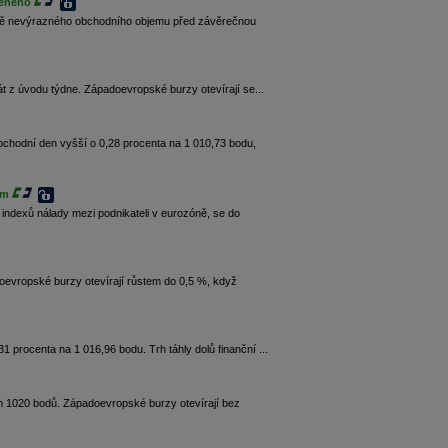
veného
dně nevýrazného obchodního objemu před závěrečnou
át z úvodu týdne. Západoevropské burzy otevírají se...
chodní den vyšší o 0,28 procenta na 1 010,73 bodu,
em
indexů nálady mezi podnikateli v eurozóně, se do
evropské burzy otevírají růstem do 0,5 %, když
 procenta na 1 016,96 bodu. Trh táhly dolů finanční ...
m 1020 bodů. Západoevropské burzy otevírají bez