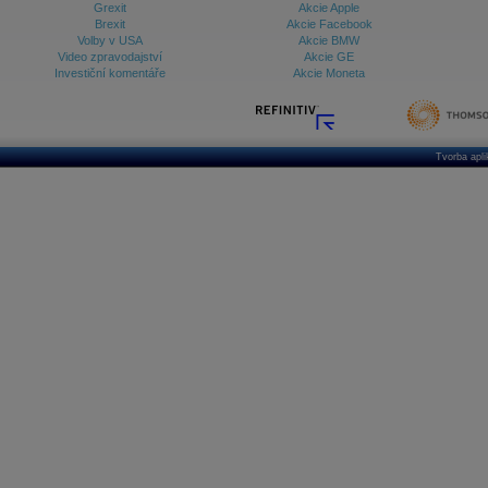
Grexit
Akcie Apple
Brexit
Akcie Facebook
Volby v USA
Akcie BMW
Video zpravodajství
Akcie GE
Investiční komentáře
Akcie Moneta
Tvorba apl