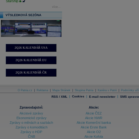
Starship
více...
VÝSLEDKOVÁ SEZÓNA
2Q26 KALENDÁŘ USA
2Q26 KALENDÁŘ EU
2Q26 KALENDÁŘ ČR
O Patria.cz
|
Reklama
|
Mapa Stránek
|
Skupina Patria
|
Kariéra v Patrii
|
Podmínky uží
|
Cookies
|
|
RSS / XML
E-mail newsletter
SMS zpravod
Zpravodajství:
Akcie:
Akciové zprávy
Akcie ČEZ
Ekonomické zprávy
Akcie NWR
Zprávy o měnách a sazbách
Akcie Komerční banka
Zprávy o komoditách
Akcie Erste Bank
Zprávy o HDP
Akcie O2
ČNB
Akcie Kofola