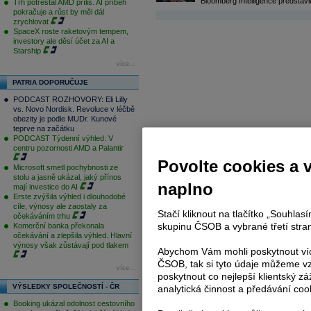
Bloomberg Intelligence představil
Trh potrestal AMD příliš. AI příběh
pokračuje a růst by měl dál
zrychlovat
SpaceX roste raketovým tempem,
investory ale děsí účet za AI a
Starship
více...
PATRIA DOPORUČUJE
PODCAST ROZHOVORY: Eli Lilly
vs. Novo Nordisk. Revoluce v léčbě
obezity je podle MUDr. Kunové
teprve na začátku
PODCAST Týdenní výhled: V
centru pozornosti AMD a Palantir
Povolte cookies a 
Microsoft smetl pochybnosti ze
stolu a jasně ukázal, jaký přínos
naplno
mají investice do AI
Erste zvýšila výhled i dlouhodobé
cíle, výnosy ale zaostaly za
Stačí kliknout na tlačítko „Souhla
očekáváním trhu
skupinu ČSOB a vybrané třetí stran
Komerční banka překonala
očekávání a zlepšila výhled. Hlavní
výnosy však zůstávají pod tlakem
Abychom Vám mohli poskytnout víc
ČSOB, tak si tyto údaje můžeme vz
více...
poskytnout co nejlepší klientský zá
VÝSLEDKY SPOLEČNOSTÍ - ČR
analytická činnost a předávání coo
Booking ukázal odolnost cestovního