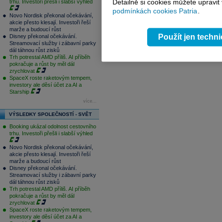
Detailně si cookies můžete upravit
trhu. Investoři přešli i slabší výhled
podmínkách cookies Patria
.
Novo Nordisk překonal očekávání,
akcie přesto klesají. Investoři řeší
marže a budoucí růst
Použít jen techn
Disney překonal očekávání.
Streamovací služby i zábavní parky
dál táhnou růst zisků
Trh potrestal AMD příliš. AI příběh
pokračuje a růst by měl dál
zrychlovat
SpaceX roste raketovým tempem,
investory ale děsí účet za AI a
Starship
více...
VÝSLEDKY SPOLEČNOSTÍ - SVĚT
Booking ukázal odolnost cestovního
trhu. Investoři přešli i slabší výhled
Novo Nordisk překonal očekávání,
akcie přesto klesají. Investoři řeší
marže a budoucí růst
Disney překonal očekávání.
Streamovací služby i zábavní parky
dál táhnou růst zisků
Trh potrestal AMD příliš. AI příběh
pokračuje a růst by měl dál
zrychlovat
SpaceX roste raketovým tempem,
investory ale děsí účet za AI a