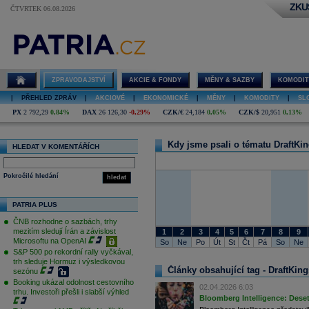
ZKU
ČTVRTEK 06.08.2026
DraftKings
ZPRAVODAJSTVÍ
AKCIE & FONDY
MĚNY & SAZBY
KOMODIT
|
PŘEHLED ZPRÁV
|
AKCIOVÉ
|
EKONOMICKÉ
|
MĚNY
|
KOMODITY
|
SL
PX
2 792,29
0,84%
DAX
26 126,30
-0,29%
CZK/€
24,184
0,05%
CZK/$
20,951
0,13%
Kdy jsme psali o tématu DraftKi
HLEDAT V KOMENTÁŘÍCH
Pokročilé hledání
hledat
PATRIA PLUS
ČNB rozhodne o sazbách, trhy
mezitím sledují Írán a závislost
1
2
3
4
5
6
7
8
9
Microsoftu na OpenAI
So
Ne
Po
Út
St
Čt
Pá
So
Ne
S&P 500 po rekordní rally vyčkával,
trh sleduje Hormuz i výsledkovou
Články obsahující tag - DraftKing
sezónu
Booking ukázal odolnost cestovního
02.04.2026 6:03
trhu. Investoři přešli i slabší výhled
Bloomberg Intelligence: Deset 