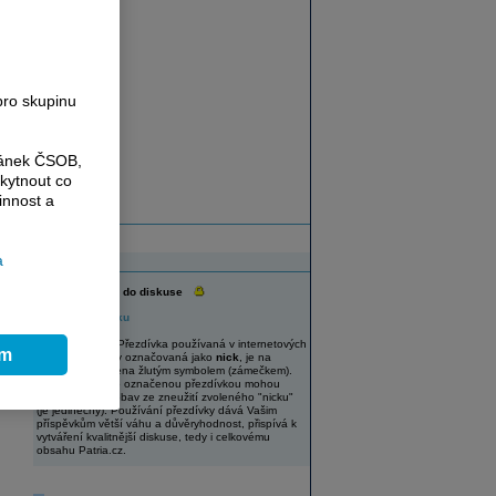
e
pro skupinu
ránek ČSOB,
kytnout co
innost a
a
Diskuse
Vaše přezdívka do diskuse
Změnit přezdívku
UPOZORNĚNÍ: Přezdívka používaná v internetových
ím
diskuzích, někdy označovaná jako
nick
, je na
Patria.cz označena žlutým symbolem (zámečkem).
Uživatelé s takto označenou přezdívkou mohou
diskutovat bez obav ze zneužití zvoleného "nicku"
(je jedinečný). Používání přezdívky dává Vašim
příspěvkům větší váhu a důvěryhodnost, přispívá k
vytváření kvalitnější diskuse, tedy i celkovému
obsahu Patria.cz.