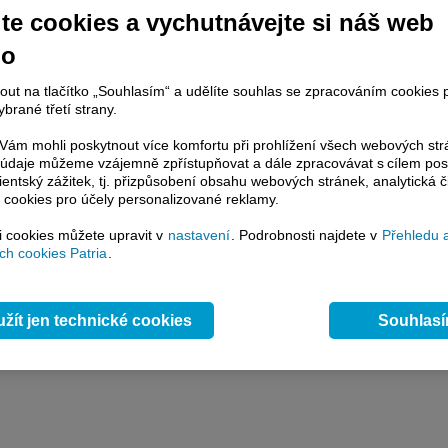
y
Přidat názor
Pavouk
Od nejnovějších
|
te cookies a vychutnávejte si náš web
ístě můžete zahájit diskusi. Zatím nebyl zadán žádný názor. Do diskuse mohou přispívat
ášení uživatelé (
Přihlásit
). Pokud nemáte účet, na který byste se mohli přihlásit, registrujte s
no
nout na tlačítko „Souhlasím“ a udělíte souhlas se zpracováním cookies 
brané třetí strany.
ám mohli poskytnout více komfortu při prohlížení všech webových st
to údaje můžeme vzájemně zpřístupňovat a dále zpracovávat s cílem pos
lientský zážitek, tj. přizpůsobení obsahu webových stránek, analytická č
 cookies pro účely personalizované reklamy.
si cookies můžete upravit v
nastavení
. Podrobnosti najdete v
Přehledu 
h cookies Patria
.
žít jen technické cookies
Souhlas