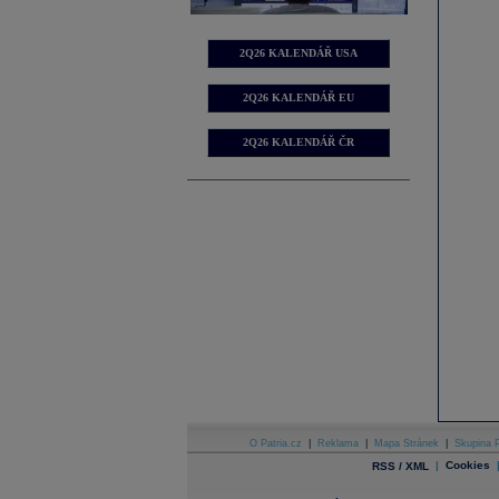
2Q26 KALENDÁŘ USA
2Q26 KALENDÁŘ EU
2Q26 KALENDÁŘ ČR
O Patria.cz
|
Reklama
|
Mapa Stránek
|
Skupina P
|
Cookies
RSS / XML