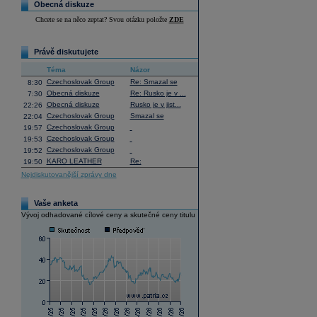
Obecná diskuze
Chcete se na něco zeptat? Svou otázku položte
ZDE
Právě diskutujete
Téma
Názor
Czechoslovak Group
Re: Smazal se
8:30
Obecná diskuze
Re: Rusko je v ...
7:30
Obecná diskuze
Rusko je v jist...
22:26
Czechoslovak Group
Smazal se
22:04
Czechoslovak Group
19:57
Czechoslovak Group
19:53
Czechoslovak Group
19:52
KARO LEATHER
Re:
19:50
Nejdiskutovanější zprávy dne
Vaše anketa
Vývoj odhadované cílové ceny a skutečné ceny titulu