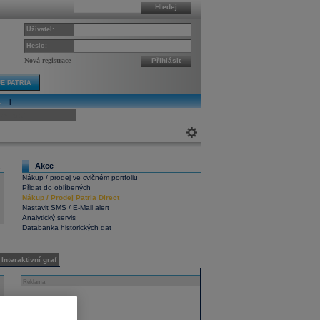
Hledej
Uživatel:
Heslo:
Nová registrace
Přihlásit
E PATRIA
E
|
ivní graf
Akce
2
Nákup / prodej ve cvičném portfoliu
Přidat do oblíbených
Nákup
/
Prodej
Patria Direct
Nastavit SMS / E-Mail alert
Analytický servis
Databanka historických dat
Interaktivní graf
Reklama