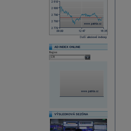
Další
akciové indexy
AD INDEX ONLINE
Region
select
VÝSLEDKOVÁ SEZÓNA