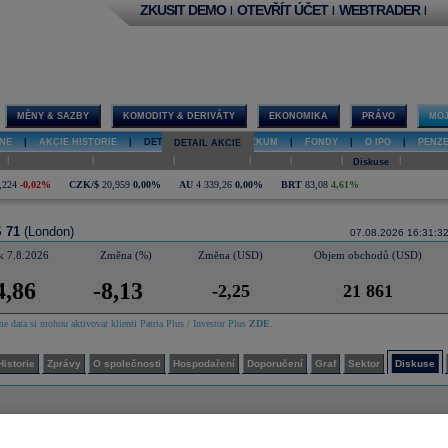
ZKUSIT DEMO
OTEVŘÍT ÚČET
WEBTRADER
|
|
|
MĚNY & SAZBY
KOMODITY & DERIVÁTY
EKONOMIKA
PRÁVO
MOJ
NE
|
AKCIE HISTORIE
|
DETAIL AKCIE
|
VÝZKUM
|
FONDY
|
O IPO
|
PENZ
DETAIL AKCIE
|
|
|
|
|
|
|
O společnosti
Hospodaření
Doporučení
Graf
Sektor
Diskuse
Interakt
,224
-0,02%
CZK/$
20,959
0,00%
AU
4 339,26
0,00%
BRT
83,08
4,61%
S 71
(London)
07.08.2026 16:31:3
k 7.8.2026
Změna (%)
Změna (USD)
Objem obchodů (USD)
4,86
-8,13
-2,25
21 861
e data si mohou aktivovat klienti Patria Plus / Investor Plus
ZDE
.
Historie
Zprávy
O společnosti
Hospodaření
Doporučení
Graf
Sektor
Diskuse