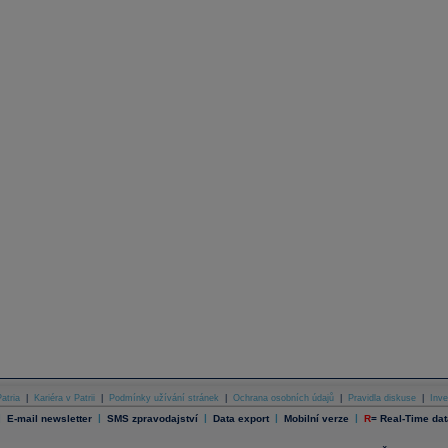
atria
|
Kariéra v Patrii
|
Podmínky užívání stránek
|
Ochrana osobních údajů
|
Pravidla diskuse
|
Inve
|
|
|
|
|
E-mail newsletter
SMS zpravodajství
Data export
Mobilní verze
R
=
Real-Time dat