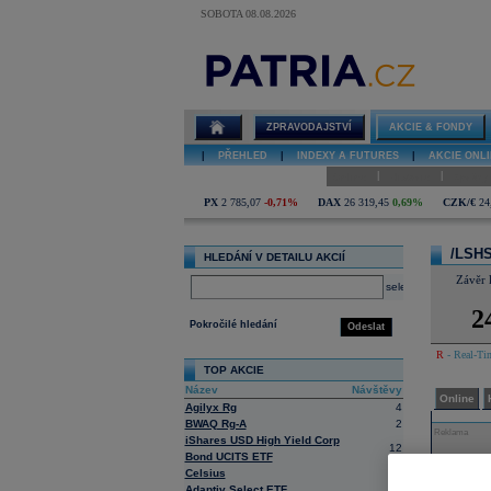
SOBOTA 08.08.2026
Detail akcie
/LSHS 71
diskuze
ZPRAVODAJSTVÍ
AKCIE & FONDY
|
PŘEHLED
|
INDEXY A FUTURES
|
AKCIE ONLI
|
|
Online
Historie
Zprávy
PX
2 785,07
-0,71%
DAX
26 319,45
0,69%
CZK/€
24
/LSH
HLEDÁNÍ V DETAILU AKCIÍ
Závěr 
select
2
Pokročilé hledání
Odeslat
R
- Real-Tim
TOP AKCIE
Název
Návštěvy
Online
Agilyx Rg
4
BWAQ Rg-A
2
Reklama
iShares USD High Yield Corp
12
Bond UCITS ETF
Celsius
4
Adaptiv Select ETF
3