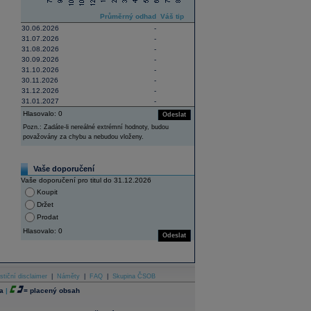
Průměrný odhad
Váš tip
30.06.2026
-
31.07.2026
-
31.08.2026
-
30.09.2026
-
31.10.2026
-
30.11.2026
-
31.12.2026
-
31.01.2027
-
Hlasovalo: 0
Odeslat
Pozn.: Zadáte-li nereálné extrémní hodnoty, budou
považovány za chybu a nebudou vloženy.
Vaše doporučení
Vaše doporučení pro titul do 31.12.2026
Koupit
Držet
Prodat
Hlasovalo: 0
Odeslat
stiční disclaimer
|
Náměty
|
FAQ
|
Skupina ČSOB
a
|
=
placený obsah