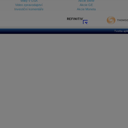
Volby v USA
Akcie BMW
Video zpravodajství
Akcie GE
Investiční komentáře
Akcie Moneta
Tvorba apl