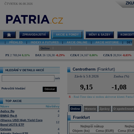
ZKU
ČTVRTEK 06.08.2026
Detail akcie
Centrotherm
online
ZPRAVODAJSTVÍ
AKCIE & FONDY
MĚNY & SAZBY
KOMODIT
|
PŘEHLED
|
INDEXY A FUTURES
|
AKCIE ONLINE
|
AKCIE HISTORIE
|
DETA
|
|
|
|
Online
Historie
Zprávy
O společnosti
Hospodaření
PX
2 769,04
0,11%
DAX
26 126,30
-0,29%
CZK/€
24,167
0,00%
CZK/$
20,914
-0,03%
Centrotherm
(Frankfurt)
HLEDÁNÍ V DETAILU AKCIÍ
Závěr k 5.8.2026
Změna (%)
select
9,15
-1,08
Pokročilé hledání
Odeslat
R
- Real-Time data si mohou aktivovat klienti Patria 
TOP AKCIE
Název
Návštěvy
Online
Historie
Zprávy
O společnosti
Agilyx Rg
4
BWAQ Rg-A
2
Frankfurt
iShares USD High Yield Corp
12
Bond UCITS ETF
Nejlepší nákup
Nejle
Celsius
4
Objem (ks)
Cena (EUR)
Cena (EU
Adaptiv Select ETF
3