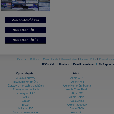
2Q26 KALENDÁŘ USA
2Q26 KALENDÁŘ EU
2Q26 KALENDÁŘ ČR
O Patria.cz
|
Reklama
|
Mapa Stránek
|
Skupina Patria
|
Kariéra v Patrii
|
Podmínky uží
|
Cookies
|
|
RSS / XML
E-mail newsletter
SMS zpravod
Zpravodajství:
Akcie:
Akciové zprávy
Akcie ČEZ
Ekonomické zprávy
Akcie NWR
Zprávy o měnách a sazbách
Akcie Komerční banka
Zprávy o komoditách
Akcie Erste Bank
Zprávy o HDP
Akcie O2
ČNB
Akcie Kofola
Grexit
Akcie Apple
Brexit
Akcie Facebook
Volby v USA
Akcie BMW
Video zpravodajství
Akcie GE