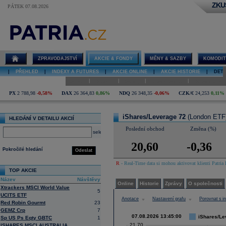
ZKU
PÁTEK 07.08.2026
Detail akcie
iShares/Leverage
72 graf
ZPRAVODAJSTVÍ
AKCIE & FONDY
MĚNY & SAZBY
KOMODIT
|
PŘEHLED
|
INDEXY A FUTURES
|
AKCIE ONLINE
|
AKCIE HISTORIE
|
DETA
|
|
|
|
Online
Historie
Zprávy
O společnosti
Hospodaření
PX
2 788,98
-0,58%
DAX
26 364,83
0,86%
NDQ
26 348,35
-0,06%
CZK/€
24,253
0,11%
iShares/Leverage 72
(London ETF
HLEDÁNÍ V DETAILU AKCIÍ
Poslední obchod
Změna (%)
select
20,60
-0,36
Pokročilé hledání
Odeslat
R
- Real-Time data si mohou aktivovat klienti Patria 
TOP AKCIE
Název
Návštěvy
Online
Historie
Zprávy
O společnosti
Xtrackers MSCI World Value
5
UCITS ETF
Anotace
Nastavení grafu
Porovnat s 
Red Robin Gourmt
23
GEMZ Crp
7
07.08.2026 13:45:00
iShares/Le
Sp US Ps Eqty GBTC
1
21,70
ISHARES MSCI AUSTRALIA