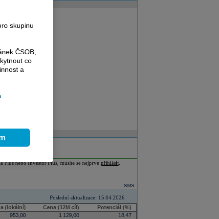
pro skupinu
ránek ČSOB,
kytnout co
innost a
a
ím
ia Plus nebo Investor Plus, musíte se nejprve
přihlásit
.
SMS
Poslední aktualizace: 15.04.2026
a (lokální)
Cena (12M cíl)
Potenciál (%)
953,00
1 129,00
18,47