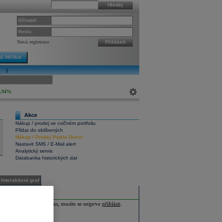
Hledej
Uživatel:
Heslo:
Nová registrace
Přihlásit
E PATRIA
E
|
ivní graf
0,94%
Akce
4
Nákup / prodej ve cvičném portfoliu
Přidat do oblíbených
Nákup
/
Prodej
Patria Direct
Nastavit SMS / E-Mail alert
Analytický servis
Databanka historických dat
Interaktivní graf
ia Plus nebo Investor Plus, musíte se nejprve
přihlásit
.