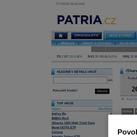
ČTVRTEK 06.08.2026
Detail akcie
iShares/Leverage
72 online
ZPRAVODAJSTVÍ
AKCIE & FONDY
|
PŘEHLED
|
INDEXY A FUTURES
|
AKCIE ONLI
|
|
Online
Historie
Zprávy
PX
2 807,33
1,38%
DAX
26 190,86
0,25%
NDQ
26 3
iShar
HLEDÁNÍ V DETAILU AKCIÍ
Posle
select
2
Pokročilé hledání
Odeslat
R
- Real-Tim
TOP AKCIE
Název
Návštěvy
Online
Agilyx Rg
4
BWAQ Rg-A
2
Konse
iShares USD High Yield Corp
12
Tato služba
Bond UCITS ETF
Povol
Celsius
4
Adaptiv Select ETF
3