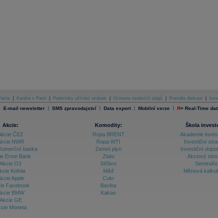
atria
|
Kariéra v Patrii
|
Podmínky užívání stránek
|
Ochrana osobních údajů
|
Pravidla diskuse
|
Inve
|
|
|
|
|
E-mail newsletter
SMS zpravodajství
Data export
Mobilní verze
R
=
Real-Time dat
Akcie:
Komodity:
Škola invest
Akcie ČEZ
Ropa BRENT
Akademie inves
kcie NWR
Ropa WTI
Investiční stra
Komerční banka
Zemní plyn
Investiční dopo
ie Erste Bank
Zlato
Akciový slov
Akcie O2
Stříbro
Semináře
kcie Kofola
Měď
Měnová kalku
kcie Apple
Cukr
ie Facebook
Bavlna
kcie BMW
Kakao
Akcie GE
cie Moneta