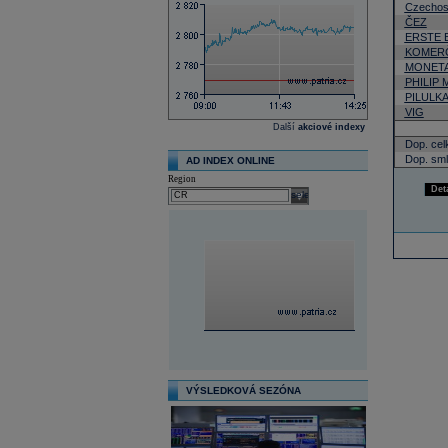
Czechos
ČEZ
ERSTE 
KOMERČ
MONETA
PHILIP
PILULK
VIG
Další
akciové indexy
Dop. cel
Dop. sml
AD INDEX ONLINE
Region
Det
select
VÝSLEDKOVÁ SEZÓNA