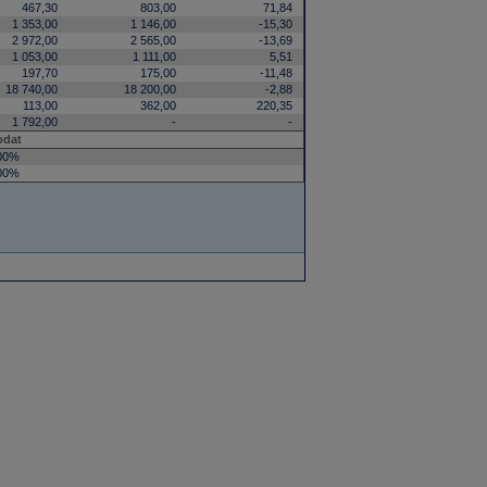
467,30
803,00
71,84
1 353,00
1 146,00
-15,30
2 972,00
2 565,00
-13,69
1 053,00
1 111,00
5,51
197,70
175,00
-11,48
18 740,00
18 200,00
-2,88
113,00
362,00
220,35
1 792,00
-
-
odat
00%
00%