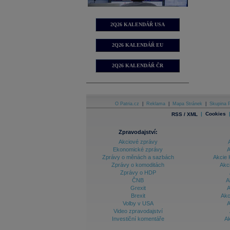
2Q26 KALENDÁŘ USA
2Q26 KALENDÁŘ EU
2Q26 KALENDÁŘ ČR
O Patria.cz
|
Reklama
|
Mapa Stránek
|
Skupina P
|
Cookies
RSS / XML
Zpravodajství:
Akciové zprávy
Ekonomické zprávy
A
Zprávy o měnách a sazbách
Akcie 
Zprávy o komoditách
Akc
Zprávy o HDP
ČNB
A
Grexit
A
Brexit
Akc
Volby v USA
A
Video zpravodajství
Investiční komentáře
Ak