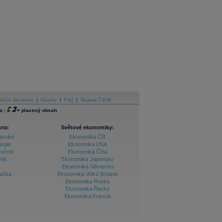
stiční disclaimer
|
Náměty
|
FAQ
|
Skupina ČSOB
a
|
=
placený obsah
ora:
Světové ekonomiky:
tování
Ekonomika ČR
tegie
Ekonomika USA
ručení
Ekonomika Čína
ník
Ekonomika Japonsko
Ekonomika Německo
lačka
Ekonomika Velká Británie
Ekonomika Rusko
Ekonomika Řecko
Ekonomika Francie