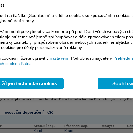
no
nout na tlačítko „Souhlasím“ a udělíte souhlas se zpracováním cookies 
brané třetí strany.
ám mohli poskytnout více komfortu při prohlížení všech webových st
to údaje můžeme vzájemně zpřístupňovat a dále zpracovávat s cílem pos
lientský zážitek, tj. přizpůsobení obsahu webových stránek, analytická č
 cookies pro účely personalizované reklamy.
si cookies můžete upravit v
nastavení
. Podrobnosti najdete v
Přehledu 
h cookies Patria
.
žít jen technické cookies
Souhlas
tiční doporučení
 je součástí placeného informačního zdroje Patria Plus nebo Investor Plus. Pokud jste klienty Patr
a - Investiční doporučení - ČR
CP
Aktuální dop.
Předchozí dop.
Analýza
Cen
Z
Koupit
Koupit