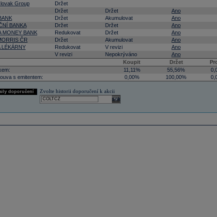
lovak Group
Držet
Držet
Držet
Ano
BANK
Držet
Akumulovat
Ano
NÍ BANKA
Držet
Držet
Ano
 MONEY BANK
Redukovat
Držet
Ano
 MORRIS ČR
Držet
Akumulovat
Ano
A LÉKÁRNY
Redukovat
V revizi
Ano
V revizi
Nepokrýváno
Ano
Koupit
Držet
Pr
kem:
11,11%
55,56%
0,
ouva s emitentem:
0,00%
100,00%
0,
Zvolte historii doporučení k akcii
aily doporučení
select