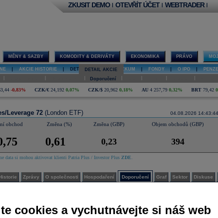
ZKUSIT DEMO
OTEVŘÍT ÚČET
WEBTRADER
|
|
|
MĚNY & SAZBY
KOMODITY & DERIVÁTY
EKONOMIKA
PRÁVO
MOJ
NE
|
AKCIE HISTORIE
|
DETAIL AKCIE
|
VÝZKUM
|
FONDY
|
O IPO
|
PENZ
DETAIL AKCIE
|
|
|
|
|
|
|
O společnosti
Hospodaření
Doporučení
Graf
Sektor
Diskuse
Interakt
63,44
-0,83%
CZK/€
24,192
0,07%
CZK/$
20,962
0,18%
AU
4 257,79
0,32%
BRT
79,42
es/Leverage 72
(London ETF)
04.08.2026 14:43:4
dní obchod
Změna (%)
Změna (GBP)
Objem obchodů (GBP)
0,75
0,61
0,23
394
e data si mohou aktivovat klienti Patria Plus / Investor Plus
ZDE
.
Historie
Zprávy
O společnosti
Hospodaření
Doporučení
Graf
Sektor
Diskuse
nsuální odhad analytiků
 je součástí placeného informačního zdroje Patria Plus nebo Investor Plus. Pokud jste klienty Patr
te cookies a vychutnávejte si náš web