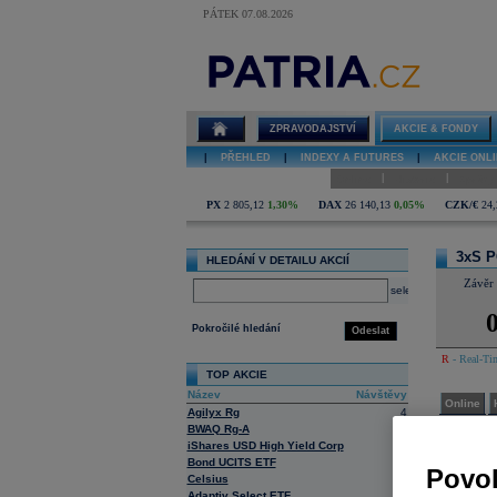
PÁTEK 07.08.2026
Detail akcie
3xS PCO/RBI
open online
ZPRAVODAJSTVÍ
AKCIE & FONDY
|
PŘEHLED
|
INDEXY A FUTURES
|
AKCIE ONLI
|
|
Online
Historie
Zprávy
PX
2 805,12
1,30%
DAX
26 140,13
0,05%
CZK/€
24,
3xS P
HLEDÁNÍ V DETAILU AKCIÍ
Závěr
select
0
Pokročilé hledání
Odeslat
R
- Real-Tim
TOP AKCIE
Název
Návštěvy
Online
Agilyx Rg
4
BWAQ Rg-A
2
Konse
iShares USD High Yield Corp
12
Tato služba
Bond UCITS ETF
Povol
Celsius
3
Adaptiv Select ETF
3