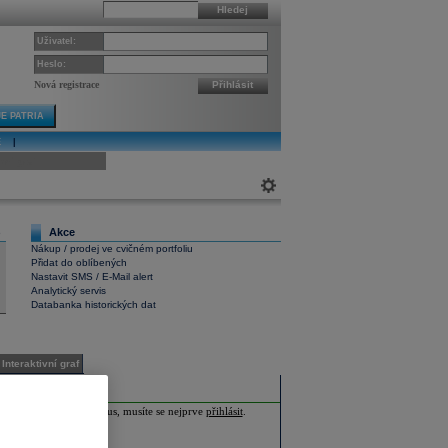
Hledej
Uživatel:
Heslo:
Nová registrace
Přihlásit
E PATRIA
E
|
ivní graf
Akce
6
Nákup / prodej ve cvičném portfoliu
Přidat do oblíbených
Nastavit SMS / E-Mail alert
Analytický servis
Databanka historických dat
Interaktivní graf
ia Plus nebo Investor Plus, musíte se nejprve
přihlásit
.