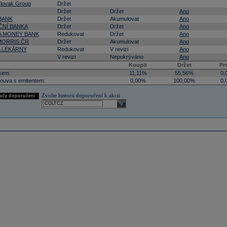
lovak Group
Držet
Držet
Držet
Ano
BANK
Držet
Akumulovat
Ano
NÍ BANKA
Držet
Držet
Ano
 MONEY BANK
Redukovat
Držet
Ano
 MORRIS ČR
Držet
Akumulovat
Ano
A LÉKÁRNY
Redukovat
V revizi
Ano
V revizi
Nepokrýváno
Ano
Koupit
Držet
Pr
kem:
11,11%
55,56%
0,
ouva s emitentem:
0,00%
100,00%
0,
Zvolte historii doporučení k akcii
aily doporučení
select