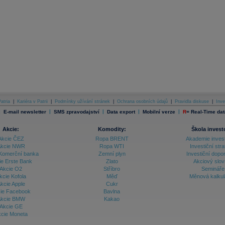
atria
|
Kariéra v Patrii
|
Podmínky užívání stránek
|
Ochrana osobních údajů
|
Pravidla diskuse
|
Inve
|
|
|
|
|
E-mail newsletter
SMS zpravodajství
Data export
Mobilní verze
R
=
Real-Time dat
Akcie:
Komodity:
Škola invest
Akcie ČEZ
Ropa BRENT
Akademie inves
kcie NWR
Ropa WTI
Investiční stra
Komerční banka
Zemní plyn
Investiční dopo
ie Erste Bank
Zlato
Akciový slov
Akcie O2
Stříbro
Semináře
kcie Kofola
Měď
Měnová kalku
kcie Apple
Cukr
ie Facebook
Bavlna
kcie BMW
Kakao
Akcie GE
cie Moneta