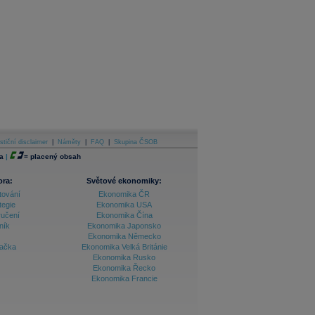
stiční disclaimer
|
Náměty
|
FAQ
|
Skupina ČSOB
a
|
=
placený obsah
ora:
Světové ekonomiky:
tování
Ekonomika ČR
tegie
Ekonomika USA
ručení
Ekonomika Čína
ník
Ekonomika Japonsko
Ekonomika Německo
lačka
Ekonomika Velká Británie
Ekonomika Rusko
Ekonomika Řecko
Ekonomika Francie