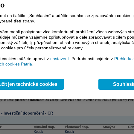
no
nout na tlačítko „Souhlasím“ a udělíte souhlas se zpracováním cookies 
brané třetí strany.
ám mohli poskytnout více komfortu při prohlížení všech webových st
to údaje můžeme vzájemně zpřístupňovat a dále zpracovávat s cílem pos
lientský zážitek, tj. přizpůsobení obsahu webových stránek, analytická č
 cookies pro účely personalizované reklamy.
si cookies můžete upravit v
nastavení
. Podrobnosti najdete v
Přehledu 
h cookies Patria
.
žít jen technické cookies
Souhlas
tiční doporučení
 je součástí placeného informačního zdroje Patria Plus nebo Investor Plus. Pokud jste klienty Patr
a - Investiční doporučení - ČR
CP
Aktuální dop.
Předchozí dop.
Analýza
Cen
Z
Koupit
Koupit