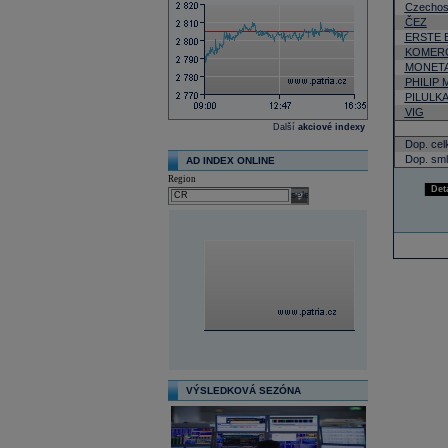
Czechos
ČEZ
ERSTE 
KOMERČ
MONETA
PHILIP
PILULK
VIG
Další
akciové indexy
Dop. cel
Dop. sml
AD INDEX ONLINE
Region
Det
select
VÝSLEDKOVÁ SEZÓNA