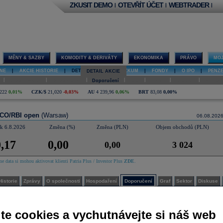
ZKUSIT DEMO
OTEVŘÍT ÚČET
WEBTRADER
|
|
|
MĚNY & SAZBY
KOMODITY & DERIVÁTY
EKONOMIKA
PRÁVO
MOJ
NE
|
AKCIE HISTORIE
|
DETAIL AKCIE
|
VÝZKUM
|
FONDY
|
O IPO
|
PENZ
DETAIL AKCIE
|
|
|
|
|
|
|
O společnosti
Hospodaření
Doporučení
Graf
Sektor
Diskuse
Interakt
222
0,01%
CZK/$
21,020
-0,03%
AU
4 239,96
0,06%
BRT
83,08
0,00%
CO/RBI open
(Warsaw)
06.08.202
 k 6.8.2026
Změna (%)
Změna (PLN)
Objem obchodů (PLN)
,17
0,00
0,00
3 024
e data si mohou aktivovat klienti Patria Plus / Investor Plus
ZDE
.
Historie
Zprávy
O společnosti
Hospodaření
Doporučení
Graf
Sektor
Diskuse
nsuální odhad analytiků
 je součástí placeného informačního zdroje Patria Plus nebo Investor Plus. Pokud jste klienty Patr
te cookies a vychutnávejte si náš web