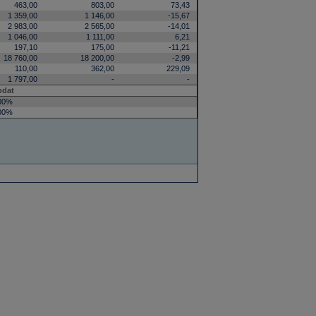
463,00
803,00
73,43
1 359,00
1 146,00
-15,67
2 983,00
2 565,00
-14,01
1 046,00
1 111,00
6,21
197,10
175,00
-11,21
18 760,00
18 200,00
-2,99
110,00
362,00
229,09
1 797,00
-
-
odat
00%
00%