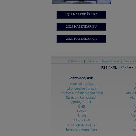
2Q26 KALENDÁŘ USA
2Q26 KALENDÁŘ EU
2Q26 KALENDÁŘ ČR
O Patria.cz
|
Reklama
|
Mapa Stránek
|
Skupina P
|
Cookies
RSS / XML
Zpravodajství:
Akciové zprávy
Ekonomické zprávy
A
Zprávy o měnách a sazbách
Akcie 
Zprávy o komoditách
Akc
Zprávy o HDP
ČNB
A
Grexit
A
Brexit
Akc
Volby v USA
A
Video zpravodajství
Investiční komentáře
Ak