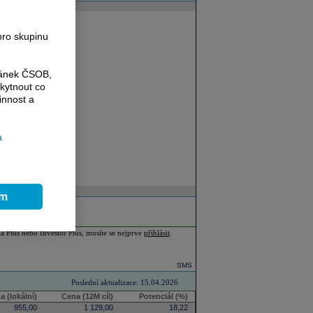
pro skupinu
ránek ČSOB,
kytnout co
innost a
a
ím
ia Plus nebo Investor Plus, musíte se nejprve
přihlásit
.
SMS
Poslední aktualizace: 15.04.2026
a (lokální)
Cena (12M cíl)
Potenciál (%)
955,00
1 129,00
18,22