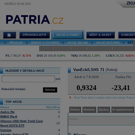
ZKU
NEDĚLE 09.08.2026
Detail akcie
VanEck/LSHS
71 diskuze
ZPRAVODAJSTVÍ
AKCIE & FONDY
MĚNY & SAZBY
KOMODIT
|
PŘEHLED
|
INDEXY A FUTURES
|
AKCIE ONLINE
|
AKCIE HISTORIE
|
DETA
|
|
|
|
Online
Historie
Zprávy
O společnosti
Hospodaření
PX
2 785,07
-0,71%
DAX
26 319,45
0,69%
NDQ
26 690,62
1,30%
CZK/€
24,232
-0,02%
VanEck/LSHS 71
(Xetra)
HLEDÁNÍ V DETAILU AKCIÍ
Závěr k 7.8.2026
Změna (%)
select
0,9324
-23,41
Pokročilé hledání
Odeslat
R
- Real-Time data si mohou aktivovat klienti Patria 
TOP AKCIE
Název
Návštěvy
Online
Historie
Zprávy
O společnosti
Agilyx Rg
4
BWAQ Rg-A
2
Reklama
iShares USD High Yield Corp
12
Bond UCITS ETF
Celsius
4
Adaptiv Select ETF
3