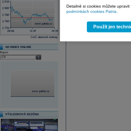
Detailně si cookies můžete upravit
podmínkách cookies Patria
.
Použít jen techn
Další
akciové indexy
AD INDEX ONLINE
Region
select
VÝSLEDKOVÁ SEZÓNA