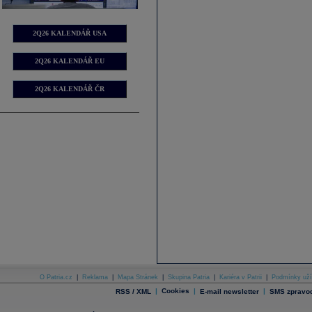
2Q26 KALENDÁŘ USA
2Q26 KALENDÁŘ EU
2Q26 KALENDÁŘ ČR
O Patria.cz
|
Reklama
|
Mapa Stránek
|
Skupina Patria
|
Kariéra v Patrii
|
Podmínky uží
|
Cookies
|
|
RSS / XML
E-mail newsletter
SMS zpravod