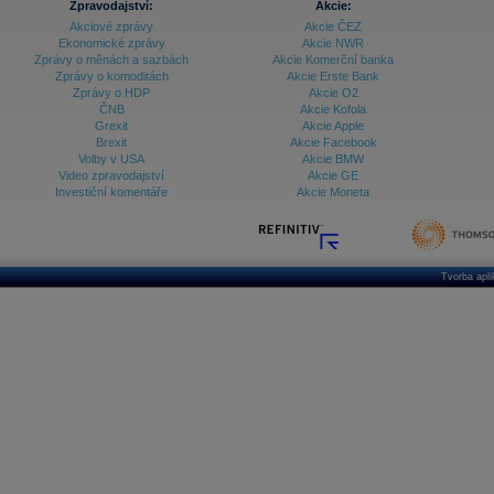
Zpravodajství:
Akcie:
Akciové zprávy
Akcie ČEZ
Ekonomické zprávy
Akcie NWR
Zprávy o měnách a sazbách
Akcie Komerční banka
Zprávy o komoditách
Akcie Erste Bank
Zprávy o HDP
Akcie O2
ČNB
Akcie Kofola
Grexit
Akcie Apple
Brexit
Akcie Facebook
Volby v USA
Akcie BMW
Video zpravodajství
Akcie GE
Investiční komentáře
Akcie Moneta
Tvorba apl