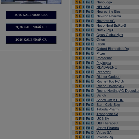
N
P
I
Po
O
NanoLogix
N
P
I
Po
O
NEL ASA
N
P
I
Po
O
Neurocrine Bios
2Q26 KALENDÁŘ USA
N
P
I
Po
O
Newron Pharma
N
P
I
Po
O
Novartis AG
N
P
I
Po
O
Novo Nord Br/Rg-B
2Q26 KALENDÁŘ EU
N
P
I
Po
O
Nutex Rg-E
N
P
I
Po
O
Opus Global Nyrt
N
P
I
Po
O
Orion
2Q26 KALENDÁŘ ČR
N
P
I
Po
O
Orion
N
P
I
Po
O
Oxford Biomedica Rg
N
P
I
Po
O
Pfizer
N
P
I
Po
O
Photocure
N
P
I
Po
O
Phylogica
N
P
I
Po
O
READ-GENE
N
P
I
Po
O
Recordati
N
P
I
Po
O
Richter Gedeon
N
P
I
Po
O
Roche Hldg PC Br
N
P
I
Po
O
Roche Holding AG
N
P
I
Po
O
Roche Holding AG Deposito
N
P
I
Po
O
Sanofi
N
P
I
Po
O
Sanofi UnSp CDR
N
P
I
Po
O
Stem Cells Spin
N
P
I
Po
O
Takeda Pharm
N
P
I
Po
O
Transgene SA
N
P
I
Po
O
UCB SA
N
P
I
Po
O
Utd Therapeut
N
P
I
Po
O
Vertex Pharma
N
P
I
Po
O
Virbac SA
N
P
I
Po
O
Vivesto Rg