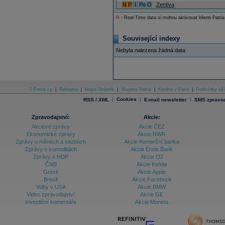
N
P
I
Po
O
Zentiva
R
- Real-Time data si mohou aktivovat klienti Patria
Související indexy
Nebyla nalezena žádná data
O Patria.cz
|
Reklama
|
Mapa Stránek
|
Skupina Patria
|
Kariéra v Patrii
|
Podmínky uží
|
Cookies
|
|
RSS / XML
E-mail newsletter
SMS zpravod
Zpravodajství:
Akcie:
Akciové zprávy
Akcie ČEZ
Ekonomické zprávy
Akcie NWR
Zprávy o měnách a sazbách
Akcie Komerční banka
Zprávy o komoditách
Akcie Erste Bank
Zprávy o HDP
Akcie O2
ČNB
Akcie Kofola
Grexit
Akcie Apple
Brexit
Akcie Facebook
Volby v USA
Akcie BMW
Video zpravodajství
Akcie GE
Investiční komentáře
Akcie Moneta