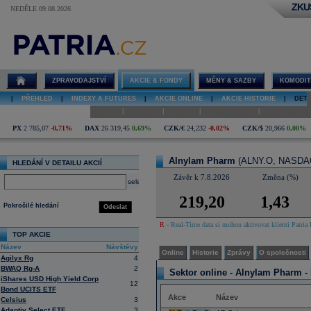
ZKU
NEDĚLE 09.08.2026
Detail akcie
Alnylam
Pharm online
ZPRAVODAJSTVÍ
AKCIE & FONDY
MĚNY & SAZBY
KOMODIT
|
PŘEHLED
|
INDEXY A FUTURES
|
AKCIE ONLINE
|
AKCIE HISTORIE
|
DETA
|
|
|
|
Online
Historie
Zprávy
O společnosti
Hospodaření
PX
2 785,07
-0,71%
DAX
26 319,45
0,69%
CZK/€
24,232
-0,02%
CZK/$
20,966
0,00%
Alnylam Pharm
(ALNY.O, NASDA
HLEDÁNÍ V DETAILU AKCIÍ
Závěr k 7.8.2026
Změna (%)
select
219,20
1,43
Pokročilé hledání
Odeslat
R
- Real-Time data si mohou aktivovat klienti Patria 
TOP AKCIE
Název
Návštěvy
Online
Historie
Zprávy
O společnosti
Agilyx Rg
4
BWAQ Rg-A
2
Sektor online -
Alnylam Pharm - 
iShares USD High Yield Corp
12
Bond UCITS ETF
Akce
Název
Celsius
3
Adaptiv Select ETF
3