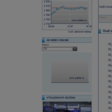
Další fun
Reklama
Graf 
Další
akciové indexy
AD INDEX ONLINE
Region
select
VÝSLEDKOVÁ SEZÓNA