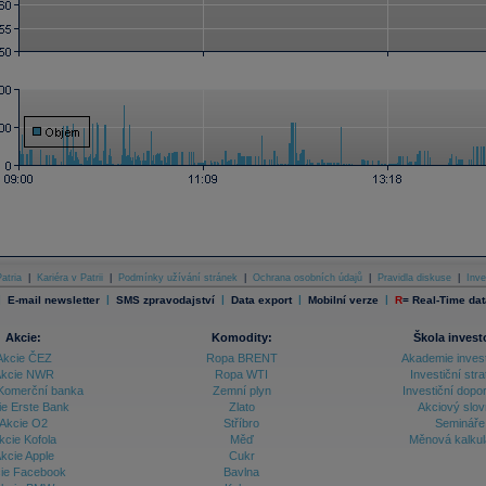
atria
|
Kariéra v Patrii
|
Podmínky užívání stránek
|
Ochrana osobních údajů
|
Pravidla diskuse
|
Inve
|
|
|
|
|
E-mail newsletter
SMS zpravodajství
Data export
Mobilní verze
R
=
Real-Time dat
Akcie:
Komodity:
Škola invest
Akcie ČEZ
Ropa BRENT
Akademie inves
kcie NWR
Ropa WTI
Investiční stra
Komerční banka
Zemní plyn
Investiční dopo
ie Erste Bank
Zlato
Akciový slov
Akcie O2
Stříbro
Semináře
kcie Kofola
Měď
Měnová kalku
kcie Apple
Cukr
ie Facebook
Bavlna