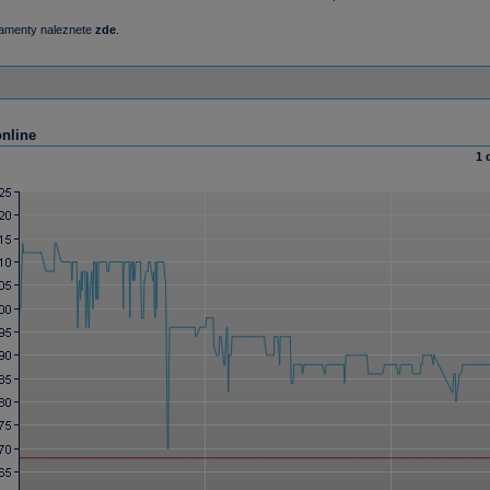
damenty naleznete
zde
.
online
1 