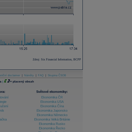
Zdroj: Six Financial Information, BCPP
stiční disclaimer
|
Náměty
|
FAQ
|
Skupina ČSOB
a
|
=
placený obsah
ora:
Světové ekonomiky:
tování
Ekonomika ČR
tegie
Ekonomika USA
ručení
Ekonomika Čína
ník
Ekonomika Japonsko
Ekonomika Německo
lačka
Ekonomika Velká Británie
Ekonomika Rusko
Ekonomika Řecko