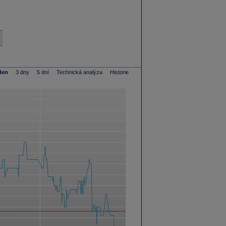
den
3 dny
5 dní
Technická analýza
Historie