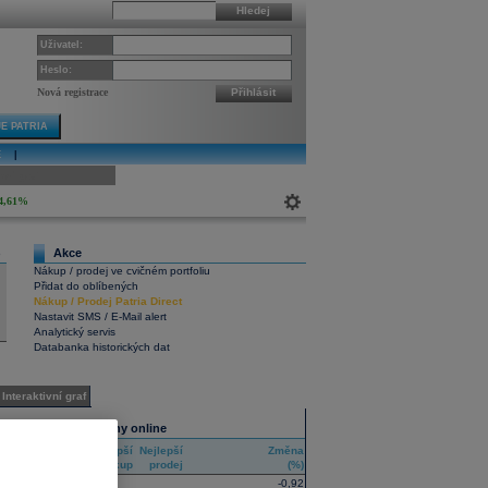
Hledej
Uživatel:
Heslo:
Nová registrace
Přihlásit
E PATRIA
E
|
ivní graf
4,61%
Akce
6
Nákup / prodej ve cvičném portfoliu
Přidat do oblíbených
Nákup
/
Prodej
Patria Direct
Nastavit SMS / E-Mail alert
Analytický servis
Databanka historických dat
Interaktivní graf
Všechny trhy online
Nejlepší
Nejlepší
Změna
RIC
nákup
prodej
(%)
-0,92