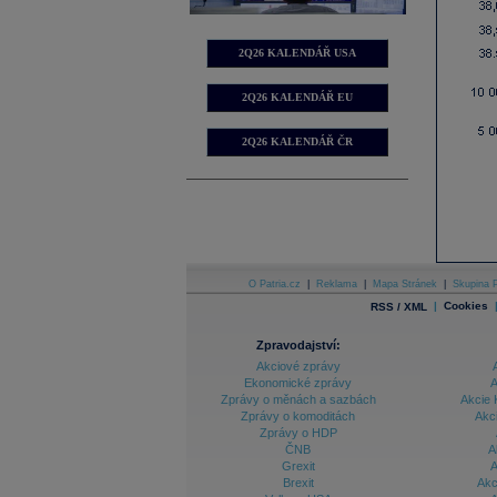
2Q26 KALENDÁŘ USA
2Q26 KALENDÁŘ EU
2Q26 KALENDÁŘ ČR
O Patria.cz
|
Reklama
|
Mapa Stránek
|
Skupina P
|
Cookies
RSS / XML
Zpravodajství:
Akciové zprávy
Ekonomické zprávy
A
Zprávy o měnách a sazbách
Akcie 
Zprávy o komoditách
Akc
Zprávy o HDP
ČNB
A
Grexit
A
Brexit
Akc