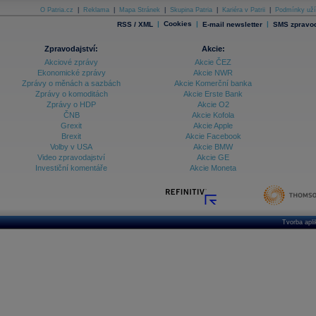
O Patria.cz
|
Reklama
|
Mapa Stránek
|
Skupina Patria
|
Kariéra v Patrii
|
Podmínky uží
|
Cookies
|
|
RSS / XML
E-mail newsletter
SMS zpravod
Zpravodajství:
Akcie:
Akciové zprávy
Akcie ČEZ
Ekonomické zprávy
Akcie NWR
Zprávy o měnách a sazbách
Akcie Komerční banka
Zprávy o komoditách
Akcie Erste Bank
Zprávy o HDP
Akcie O2
ČNB
Akcie Kofola
Grexit
Akcie Apple
Brexit
Akcie Facebook
Volby v USA
Akcie BMW
Video zpravodajství
Akcie GE
Investiční komentáře
Akcie Moneta
Tvorba apl