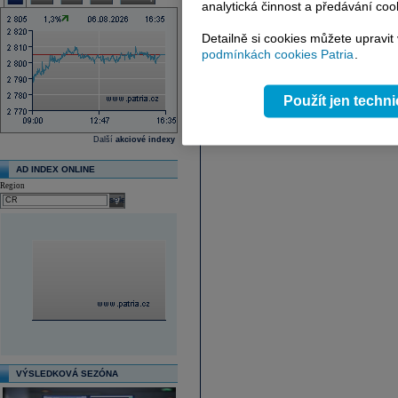
analytická činnost a předávání coo
Detailně si cookies můžete upravit
podmínkách cookies Patria
.
Použít jen techn
Další
akciové indexy
AD INDEX ONLINE
Region
select
VÝSLEDKOVÁ SEZÓNA