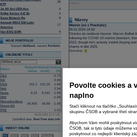
38
Reklama
ETF
Jp All Act USD-Acc
4
Softw Series A-E Br
4
Sana Biotech Rg
8
Názory
Amundi MSCI EM Latin
17
Warren (ne z Prachatic)
America
05.01.2026 16:50
Van ESG EUR-
6
Okénko do nedávné historie: Warren Buffett fi
following the COVID-19 market downturn, then s
MOJE PORTFOLIO
2022, though he's actively traded (buying and 
Nastavit
Oblíbené
, nastavit
Portfolio
shares in late 2025.
Gyroskop
OBLÍBENÉ TITULY
select
Nejlepší
Nejlepší
Změna
Název
nákup
prodej
(%)
ČEZ
-0,73
KB
0,00
Povolte cookies a 
PKN
152,1
152,16
1,66
Msft
2,54
Nokia
8,32
8,342
-1,56
naplno
IBM
-1,06
Mercedes-Benz
46,855
46,86
-1,05
Stačí kliknout na tlačítko „Souhla
Group AG
PFE
1,51
skupinu ČSOB a vybrané třetí stran
06.08.2026 23:17:40
Zpožděná data,
Real-Time data info
Abychom Vám mohli poskytnout víc
ČSOB, tak si tyto údaje můžeme vz
INDEXY ONLINE
poskytnout co nejlepší klientský zá
PX
BUX
WIG
DAX
Nasdaq