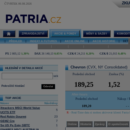
ZKU
ČTVRTEK 06.08.2026
Detail akcie
Chevron
diskuze
ZPRAVODAJSTVÍ
AKCIE & FONDY
MĚNY & SAZBY
KOMODIT
|
PŘEHLED
|
INDEXY A FUTURES
|
AKCIE ONLINE
|
AKCIE HISTORIE
|
DETA
|
|
|
|
Online
Historie
Zprávy
O společnosti
Hospodaření
PX
2 805,12
1,30%
DAX
26 140,13
0,05%
CZK/€
24,211
0,20%
CZK/$
21,015
0,48%
Chevron
(CVX, NY Consolidated)
HLEDÁNÍ V DETAILU AKCIÍ
Poslední obchod
Změna (%)
select
189,25
1,52
Pokročilé hledání
Odeslat
After-hours
TOP AKCIE
Poslední obchod
Nákup / 
Název
Návštěvy
189,20
- -
Xtrackers MSCI World Value
5
UCITS ETF
R
- Real-Time data si mohou aktivovat klienti Patria 
Red Robin Gourmt
23
GEMZ Crp
7
Online
Historie
Zprávy
O společnosti
Sp US Ps Eqty GBTC
1
ISHARES MSCI AUSTRALIA