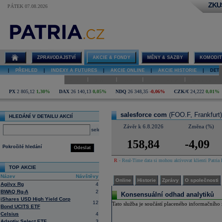
ZKU
PÁTEK 07.08.2026
Detail akcie
salesforce
com online
ZPRAVODAJSTVÍ
AKCIE & FONDY
MĚNY & SAZBY
KOMODIT
|
PŘEHLED
|
INDEXY A FUTURES
|
AKCIE ONLINE
|
AKCIE HISTORIE
|
DETA
|
|
|
|
Online
Historie
Zprávy
O společnosti
Hospodaření
PX
2 805,12
1,30%
DAX
26 140,13
0,05%
NDQ
26 348,35
-0,06%
CZK/€
24,222
0,01%
salesforce com
(FOO.F, Frankfurt)
HLEDÁNÍ V DETAILU AKCIÍ
Závěr k 6.8.2026
Změna (%)
select
158,84
-4,09
Pokročilé hledání
Odeslat
R
- Real-Time data si mohou aktivovat klienti Patria 
TOP AKCIE
Název
Návštěvy
Online
Historie
Zprávy
O společnosti
Agilyx Rg
4
BWAQ Rg-A
2
Konsensuální odhad analytiků
iShares USD High Yield Corp
12
Tato služba je součástí placeného informačního z
Bond UCITS ETF
Celsius
4
Adaptiv Select ETF
3