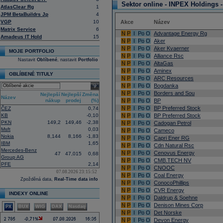
Sektor online -
INPEX Holdings -
AtlasClear Rg
1
JPM BetaBuildrs Jp
4
VGP
10
Akce
Název
Matrix Service
6
N
P
I
Po
O
Advantage Energy Rg
Amadeus IT Hold
15
N
P
I
Po
O
Aker
N
P
I
Po
O
Aker Kvaerner
MOJE PORTFOLIO
N
P
I
Po
O
Alliance Rsc
Nastavit
Oblíbené
, nastavit
Portfolio
N
P
I
Po
O
AltaGas
N
P
I
Po
O
Aminex
OBLÍBENÉ TITULY
N
P
I
Po
O
ARC Resources
select
N
P
I
Po
O
Bogdanka
N
P
I
Po
O
Borders and Sou
Nejlepší
Nejlepší
Změna
Název
nákup
prodej
(%)
N
P
I
Po
O
BP
N
P
I
Po
O
BP Preferred Stock
ČEZ
0,74
KB
-0,10
N
P
I
Po
O
BP Preferred Stock
PKN
149,2
149,46
-2,38
N
P
I
Po
O
Cadogan Petrol
Msft
0,03
N
P
I
Po
O
Cameco
Nokia
8,144
8,166
-1,83
N
P
I
Po
O
Capri Ener RG
IBM
1,65
N
P
I
Po
O
Cdn Natural Rsc
Mercedes-Benz
N
P
I
Po
O
Cenovus Energy
47
47,015
0,68
Group AG
N
P
I
Po
O
CMB.TECH NV
PFE
2,14
N
P
I
Po
O
CNOOC
07.08.2026 23:15:52
N
P
I
Po
O
Coal Energy
Zpožděná data,
Real-Time data info
N
P
I
Po
O
ConocoPhillips
N
P
I
Po
O
CVR Energy
INDEXY ONLINE
N
P
I
Po
O
Daldrup & Soehne
N
P
I
Po
O
Denison Mines Corp
PX
BUX
WIG
DAX
Nasdaq
N
P
I
Po
O
Det Norske
N
P
I
Po
O
Devon Energy