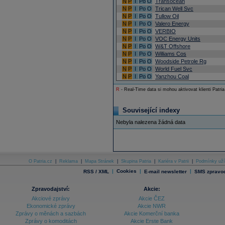
N
P
I
Po
O
Transocean
N
P
I
Po
O
Trican Well Svc
N
P
I
Po
O
Tullow Oil
N
P
I
Po
O
Valero Energy
N
P
I
Po
O
VERBIO
N
P
I
Po
O
VOC Energy Units
N
P
I
Po
O
W&T Offshore
N
P
I
Po
O
Williams Cos
N
P
I
Po
O
Woodside Petrole Rg
N
P
I
Po
O
World Fuel Svc
N
P
I
Po
O
Yanzhou Coal
R
- Real-Time data si mohou aktivovat klienti Patria
Související indexy
Nebyla nalezena žádná data
O Patria.cz
|
Reklama
|
Mapa Stránek
|
Skupina Patria
|
Kariéra v Patrii
|
Podmínky uží
|
Cookies
|
|
RSS / XML
E-mail newsletter
SMS zpravod
Zpravodajství:
Akcie:
Akciové zprávy
Akcie ČEZ
Ekonomické zprávy
Akcie NWR
Zprávy o měnách a sazbách
Akcie Komerční banka
Zprávy o komoditách
Akcie Erste Bank