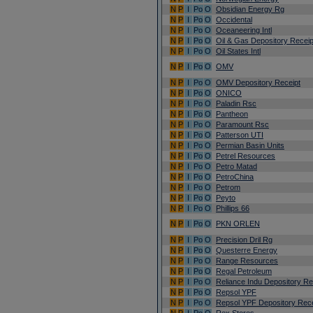
N
P
I
Po
O
Obsidian Energy Rg
N
P
I
Po
O
Occidental
N
P
I
Po
O
Oceaneering Intl
N
P
I
Po
O
Oil & Gas Depository Receip
N
P
I
Po
O
Oil States Intl
N
P
I
Po
O
OMV
N
P
I
Po
O
OMV Depository Receipt
N
P
I
Po
O
ONICO
N
P
I
Po
O
Paladin Rsc
N
P
I
Po
O
Pantheon
N
P
I
Po
O
Paramount Rsc
N
P
I
Po
O
Patterson UTI
N
P
I
Po
O
Permian Basin Units
N
P
I
Po
O
Petrel Resources
N
P
I
Po
O
Petro Matad
N
P
I
Po
O
PetroChina
N
P
I
Po
O
Petrom
N
P
I
Po
O
Peyto
N
P
I
Po
O
Phillips 66
N
P
I
Po
O
PKN ORLEN
N
P
I
Po
O
Precision Dril Rg
N
P
I
Po
O
Questerre Energy
N
P
I
Po
O
Range Resources
N
P
I
Po
O
Regal Petroleum
N
P
I
Po
O
Reliance Indu Depository Re
N
P
I
Po
O
Repsol YPF
N
P
I
Po
O
Repsol YPF Depository Rece