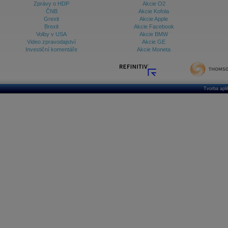
Zprávy o HDP
Akcie O2
ČNB
Akcie Kofola
Grexit
Akcie Apple
Brexit
Akcie Facebook
Volby v USA
Akcie BMW
Video zpravodajství
Akcie GE
Investiční komentáře
Akcie Moneta
Tvorba apl