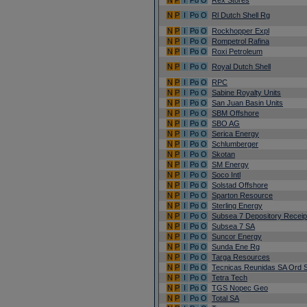
N
P
I
Po
O
Rex Stores
N
P
I
Po
O
Rl Dutch Shell Rg
N
P
I
Po
O
Rockhopper Expl
N
P
I
Po
O
Rompetrol Rafina
N
P
I
Po
O
Roxi Petroleum
N
P
I
Po
O
Royal Dutch Shell
N
P
I
Po
O
RPC
N
P
I
Po
O
Sabine Royalty Units
N
P
I
Po
O
San Juan Basin Units
N
P
I
Po
O
SBM Offshore
N
P
I
Po
O
SBO AG
N
P
I
Po
O
Serica Energy
N
P
I
Po
O
Schlumberger
N
P
I
Po
O
Skotan
N
P
I
Po
O
SM Energy
N
P
I
Po
O
Soco Intl
N
P
I
Po
O
Solstad Offshore
N
P
I
Po
O
Sparton Resource
N
P
I
Po
O
Sterling Energy
N
P
I
Po
O
Subsea 7 Depository Receip
N
P
I
Po
O
Subsea 7 SA
N
P
I
Po
O
Suncor Energy
N
P
I
Po
O
Sunda Ene Rg
N
P
I
Po
O
Targa Resources
N
P
I
Po
O
Tecnicas Reunidas SA Ord 
N
P
I
Po
O
Tetra Tech
N
P
I
Po
O
TGS Nopec Geo
N
P
I
Po
O
Total SA