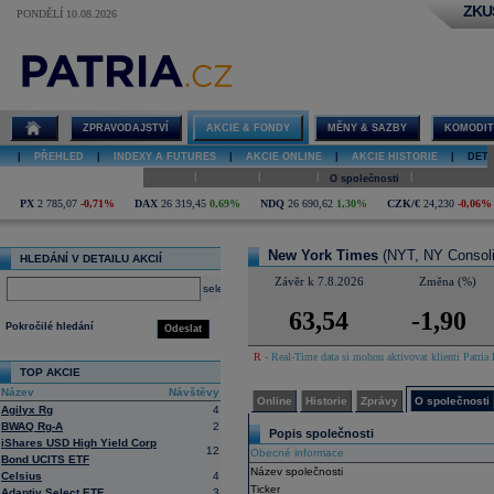
ZKU
PONDĚLÍ 10.08.2026
Detail akcie
New York
Times online
ZPRAVODAJSTVÍ
AKCIE & FONDY
MĚNY & SAZBY
KOMODIT
|
PŘEHLED
|
INDEXY A FUTURES
|
AKCIE ONLINE
|
AKCIE HISTORIE
|
DETA
|
|
|
|
Online
Historie
Zprávy
O společnosti
Hospodaření
PX
2 785,07
-0,71%
DAX
26 319,45
0,69%
NDQ
26 690,62
1,30%
CZK/€
24,230
-0,06%
New York Times
(NYT, NY Consoli
HLEDÁNÍ V DETAILU AKCIÍ
Závěr k 7.8.2026
Změna (%)
select
63,54
-1,90
Pokročilé hledání
Odeslat
R
- Real-Time data si mohou aktivovat klienti Patria 
TOP AKCIE
Název
Návštěvy
Online
Historie
Zprávy
O společnosti
Agilyx Rg
4
BWAQ Rg-A
2
Popis společnosti
iShares USD High Yield Corp
12
Obecné informace
Bond UCITS ETF
Název společnosti
Celsius
4
Ticker
Adaptiv Select ETF
3