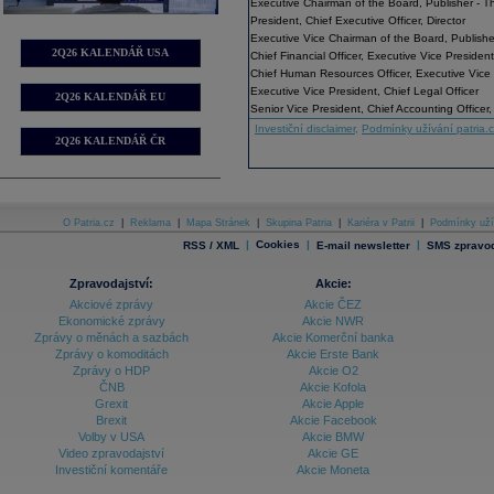
Executive Chairman of the Board, Publisher - 
President, Chief Executive Officer, Director
Executive Vice Chairman of the Board, Publisher
2Q26 KALENDÁŘ USA
Chief Financial Officer, Executive Vice President
Chief Human Resources Officer, Executive Vice
Executive Vice President, Chief Legal Officer
2Q26 KALENDÁŘ EU
Senior Vice President, Chief Accounting Officer,
Investiční disclaimer
,
Podmínky užívání patria.
2Q26 KALENDÁŘ ČR
O Patria.cz
|
Reklama
|
Mapa Stránek
|
Skupina Patria
|
Kariéra v Patrii
|
Podmínky uží
|
Cookies
|
|
RSS / XML
E-mail newsletter
SMS zpravod
Zpravodajství:
Akcie:
Akciové zprávy
Akcie ČEZ
Ekonomické zprávy
Akcie NWR
Zprávy o měnách a sazbách
Akcie Komerční banka
Zprávy o komoditách
Akcie Erste Bank
Zprávy o HDP
Akcie O2
ČNB
Akcie Kofola
Grexit
Akcie Apple
Brexit
Akcie Facebook
Volby v USA
Akcie BMW
Video zpravodajství
Akcie GE
Investiční komentáře
Akcie Moneta