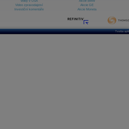
Volby v USA
Akcie BMW
Video zpravodajství
Akcie GE
Investiční komentáře
Akcie Moneta
Tvorba apl