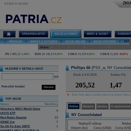
ZKU
PÁTEK 07.08.2026
Detail akcie
Phillips 66
online
ZPRAVODAJSTVÍ
AKCIE & FONDY
MĚNY & SAZBY
KOMODIT
|
PŘEHLED
|
INDEXY A FUTURES
|
AKCIE ONLINE
|
AKCIE HISTORIE
|
DETA
|
|
|
|
Online
Historie
Zprávy
O společnosti
Hospodaření
PX
2 805,12
1,30%
DAX
26 140,13
0,05%
CZK/€
24,229
0,02%
CZK/$
21,026
-0,01%
Phillips 66
(PSX_w, NY Consolida
HLEDÁNÍ V DETAILU AKCIÍ
Závěr k 6.8.2026
Změna (%)
select
205,52
1,47
Pokročilé hledání
Odeslat
R
- Real-Time data si mohou aktivovat klienti Patria 
TOP AKCIE
Název
Návštěvy
Online
Historie
Zprávy
O společnosti
Xtrackers MSCI World Value
5
UCITS ETF
NY Consolidated
Red Robin Gourmt
23
GEMZ Crp
7
Nejlepší nákup
Nejle
Sp US Ps Eqty GBTC
1
Objem (ks)
Cena (USD)
Cena (US
ISHARES MSCI AUSTRALIA