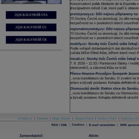
elektřiny v zemi, společnosti Sloven
Konzervativní politik Abelardo de la Espriella
kontrolu. V současnosti slovenská vl
jihozápadním městě Cali, které patří k obla
má skupina Energetický a průmyslov
21.04.2026
prvnizpravy.cz:
Děti nejsou připraveny na k
2Q26 KALENDÁŘ USA
Tři čtvrtiny Čechů se domnívají, že děti nema
12:11
Výsledky
UnitedHealth
v 1Q: Upraven
bezpečnosti se v posledních letech soustředí
vzrostly meziročně o 2 % na 111,72 
2Q26 KALENDÁŘ EU
16.04.2026
regionalninovinky.cz:
Děti nejsou připrave
Tři čtvrtiny Čechů se domnívají, že děti nema
12:12
Ve čtvrtek večer po zavření americk
konsenzuálních dat Bloombergu se o
bezpečnosti se v posledních letech soustředí
2Q26 KALENDÁŘ ČR
12,17 mld.
USD
. V 1Q 2025 společno
mobify.cz:
Stovky tisíc Čechů stále čekají
zisk na akcii je 0,76
USD
, ve stejném
Podle veřejně dohledatelných dat distribuční
01.04.2026
začala běžet tříletá lhůta, během které musí tř
14:59
USA: Podle ADP přibylo v březnu v USA
tiscali.cz:
Stovky tisíc Čechů stále čekají 
předchozímu růstu o 66 tis.
(Bloombe
7. 8. 2026 – 11:33 / Partnerské články / mobi
14:02
Úřad pro zastupování státu ve věce
elektroměrů, a zákonná lhůta se krátí.
4,04 miliardy
korun
. Meziročně vzros
Přerov-Hranice-Prostějov-Šumperk-Jeseni
miliardy
korun
. Hlavní příjmovou pol
úřadu vynesl 3,39 miliardy
korun
, vy
...svou kandidaturu do Senátu. O zvolení se 
právo a bývalý poslanec Kohajda definitivně u
11:49
Akzo Nobel -
Ci
......
Olomoucký deník:
23.03.2026
Rektor chce do Senátu
...svou kandidaturu do Senátu za Olomoucko,
11:57
RWE
-
HSBC
zvyš
......
a bývalý poslanec Kohajda definitivně ukončil
11:40
Zahraniční dluh České republiky činil
byl o 423,2 miliardy
korun
vyšší a př
posledním čtvrtletí loňského roku zah
19.03.2026
8:21
Společnost
Micron
očekává pro 3Q up
O Patria.cz
|
Reklama
|
Mapa Stránek
|
Skupina Patria
|
Kariéra v Patrii
|
Podmínky uží
konsenzus je nastaven na 23,66 mld
|
Cookies
|
|
RSS / XML
E-mail newsletter
SMS zpravod
o 4,5 %
(ČTK)
18.03.2026
Zpravodajství:
Akcie:
14:52
Totalenergies -
...