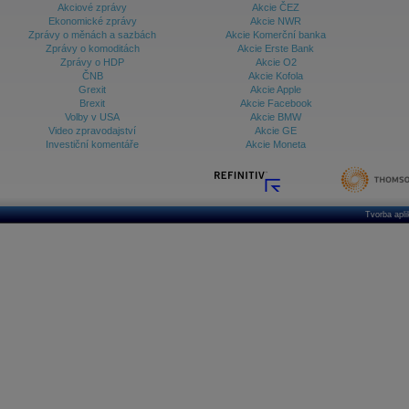
Akciové zprávy
Akcie ČEZ
12:53
Kone
-
UBS
zvyš
......
Ekonomické zprávy
Akcie NWR
10:05
TotalEnergies -
...
Zprávy o měnách a sazbách
Akcie Komerční banka
12.03.2026
Zprávy o komoditách
Akcie Erste Bank
16:14
Occidental Petr
......
Zprávy o HDP
Akcie O2
ČNB
Akcie Kofola
Grexit
Akcie Apple
Brexit
Akcie Facebook
Volby v USA
Akcie BMW
Video zpravodajství
Akcie GE
Investiční komentáře
Akcie Moneta
Tvorba apl