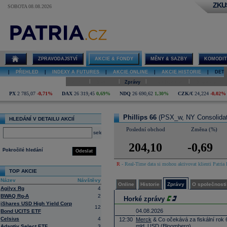
ZKU
SOBOTA 08.08.2026
Detail akcie
Phillips 66
online
ZPRAVODAJSTVÍ
AKCIE & FONDY
MĚNY & SAZBY
KOMODIT
|
PŘEHLED
|
INDEXY A FUTURES
|
AKCIE ONLINE
|
AKCIE HISTORIE
|
DETA
|
|
|
|
Online
Historie
Zprávy
O společnosti
Hospodaření
PX
2 785,07
-0,71%
DAX
26 319,45
0,69%
NDQ
26 690,62
1,30%
CZK/€
24,224
-0,02%
Phillips 66
(PSX_w, NY Consolida
HLEDÁNÍ V DETAILU AKCIÍ
Poslední obchod
Změna (%)
select
204,10
-0,69
Pokročilé hledání
Odeslat
R
- Real-Time data si mohou aktivovat klienti Patria 
TOP AKCIE
Název
Návštěvy
Online
Historie
Zprávy
O společnosti
Agilyx Rg
4
BWAQ Rg-A
2
Horké zprávy
iShares USD High Yield Corp
12
04.08.2026
Bond UCITS ETF
Celsius
4
12:30
Merck
& Co očekává za fiskální rok 
mld.
USD
(Bloomberg)
Adaptiv Select ETF
3