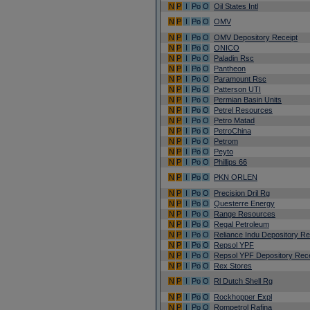
N
P
I
Po
O
Oil States Intl
N
P
I
Po
O
OMV
N
P
I
Po
O
OMV Depository Receipt
N
P
I
Po
O
ONICO
N
P
I
Po
O
Paladin Rsc
N
P
I
Po
O
Pantheon
N
P
I
Po
O
Paramount Rsc
N
P
I
Po
O
Patterson UTI
N
P
I
Po
O
Permian Basin Units
N
P
I
Po
O
Petrel Resources
N
P
I
Po
O
Petro Matad
N
P
I
Po
O
PetroChina
N
P
I
Po
O
Petrom
N
P
I
Po
O
Peyto
N
P
I
Po
O
Phillips 66
N
P
I
Po
O
PKN ORLEN
N
P
I
Po
O
Precision Dril Rg
N
P
I
Po
O
Questerre Energy
N
P
I
Po
O
Range Resources
N
P
I
Po
O
Regal Petroleum
N
P
I
Po
O
Reliance Indu Depository Re
N
P
I
Po
O
Repsol YPF
N
P
I
Po
O
Repsol YPF Depository Rece
N
P
I
Po
O
Rex Stores
N
P
I
Po
O
Rl Dutch Shell Rg
N
P
I
Po
O
Rockhopper Expl
N
P
I
Po
O
Rompetrol Rafina