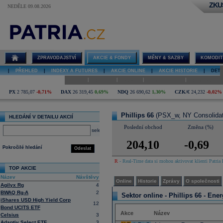
ZKU
NEDĚLE 09.08.2026
Detail akcie
Phillips 66
online
ZPRAVODAJSTVÍ
AKCIE & FONDY
MĚNY & SAZBY
KOMODIT
|
PŘEHLED
|
INDEXY A FUTURES
|
AKCIE ONLINE
|
AKCIE HISTORIE
|
DETA
|
|
|
|
Online
Historie
Zprávy
O společnosti
Hospodaření
PX
2 785,07
-0,71%
DAX
26 319,45
0,69%
NDQ
26 690,62
1,30%
CZK/€
24,232
-0,02%
Phillips 66
(PSX_w, NY Consolida
HLEDÁNÍ V DETAILU AKCIÍ
Poslední obchod
Změna (%)
select
204,10
-0,69
Pokročilé hledání
Odeslat
R
- Real-Time data si mohou aktivovat klienti Patria 
TOP AKCIE
Název
Návštěvy
Online
Historie
Zprávy
O společnosti
Agilyx Rg
4
BWAQ Rg-A
2
Sektor online -
Phillips 66 - Ener
iShares USD High Yield Corp
12
Bond UCITS ETF
Akce
Název
Celsius
3
Adaptiv Select ETF
3