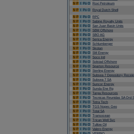
N
P
I
Po
O
Roxi Petroleum
N
P
I
Po
O
Royal Dutch Shell
N
P
I
Po
O
RPC
N
P
I
Po
O
Sabine Royalty Units
N
P
I
Po
O
San Juan Basin Units
N
P
I
Po
O
SBM Offshore
N
P
I
Po
O
SBO AG
N
P
I
Po
O
Serica Energy
N
P
I
Po
O
Schlumberger
N
P
I
Po
O
Skotan
N
P
I
Po
O
SM Energy
N
P
I
Po
O
Soco Intl
N
P
I
Po
O
Solstad Offshore
N
P
I
Po
O
Sparton Resource
N
P
I
Po
O
Sterling Energy
N
P
I
Po
O
Subsea 7 Depository Receip
N
P
I
Po
O
Subsea 7 SA
N
P
I
Po
O
Suncor Energy
N
P
I
Po
O
Sunda Ene Rg
N
P
I
Po
O
Targa Resources
N
P
I
Po
O
Tecnicas Reunidas SA Ord 
N
P
I
Po
O
Tetra Tech
N
P
I
Po
O
TGS Nopec Geo
N
P
I
Po
O
Total SA
N
P
I
Po
O
Transocean
N
P
I
Po
O
Trican Well Svc
N
P
I
Po
O
Tullow Oil
N
P
I
Po
O
Valero Energy
N
P
I
Po
O
VERBIO