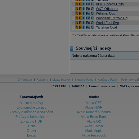
N
P
I
Po
O
VOC Energy Units
N
P
I
Po
O
W&T Offshore
N
P
I
Po
O
Williams Cos
N
P
I
Po
O
Woodside Petrole Rg
N
P
I
Po
O
World Fuel Svc
N
P
I
Po
O
Yanzhou Coal
R
- Real-Time data si mohou aktivovat klienti Patria
Související indexy
Nebyla nalezena žádná data
O Patria.cz
|
Reklama
|
Mapa Stránek
|
Skupina Patria
|
Kariéra v Patrii
|
Podmínky uží
|
Cookies
|
|
RSS / XML
E-mail newsletter
SMS zpravod
Zpravodajství:
Akcie:
Akciové zprávy
Akcie ČEZ
Ekonomické zprávy
Akcie NWR
Zprávy o měnách a sazbách
Akcie Komerční banka
Zprávy o komoditách
Akcie Erste Bank
Zprávy o HDP
Akcie O2
ČNB
Akcie Kofola
Grexit
Akcie Apple
Brexit
Akcie Facebook