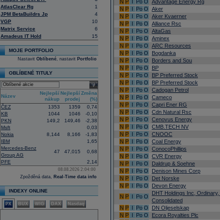
N
P
I
Po
O
Advantage Energy Rg
AtlasClear Rg
1
N
P
I
Po
O
Aker
JPM BetaBuildrs Jp
4
N
P
I
Po
O
Aker Kvaerner
VGP
10
N
P
I
Po
O
Alliance Rsc
Matrix Service
6
N
P
I
Po
O
AltaGas
Amadeus IT Hold
15
N
P
I
Po
O
Aminex
N
P
I
Po
O
ARC Resources
MOJE PORTFOLIO
N
P
I
Po
O
Bogdanka
Nastavit
Oblíbené
, nastavit
Portfolio
N
P
I
Po
O
Borders and Sou
N
P
I
Po
O
BP
OBLÍBENÉ TITULY
N
P
I
Po
O
BP Preferred Stock
N
P
I
Po
O
BP Preferred Stock
select
N
P
I
Po
O
Cadogan Petrol
Nejlepší
Nejlepší
Změna
Název
N
P
I
Po
O
Cameco
nákup
prodej
(%)
N
P
I
Po
O
Capri Ener RG
ČEZ
1353
1359
0,74
N
P
I
Po
O
Cdn Natural Rsc
KB
1044
1046
-0,10
N
P
I
Po
O
Cenovus Energy
PKN
149,2
149,46
-2,38
N
P
I
Po
O
CMB.TECH NV
Msft
0,03
N
P
I
Po
O
CNOOC
Nokia
8,144
8,166
-1,83
IBM
1,65
N
P
I
Po
O
Coal Energy
Mercedes-Benz
N
P
I
Po
O
ConocoPhillips
47
47,015
0,68
Group AG
N
P
I
Po
O
CVR Energy
PFE
2,14
N
P
I
Po
O
Daldrup & Soehne
08.08.2026 2:04:00
N
P
I
Po
O
Denison Mines Corp
Zpožděná data,
Real-Time data info
N
P
I
Po
O
Det Norske
N
P
I
Po
O
Devon Energy
INDEXY ONLINE
DHT Holdings Inc, Ordinary
N
P
I
Po
O
Consolidated
PX
BUX
WIG
DAX
Nasdaq
N
P
I
Po
O
DN Oljeselskap
N
P
I
Po
O
Ecora Royalties Plc