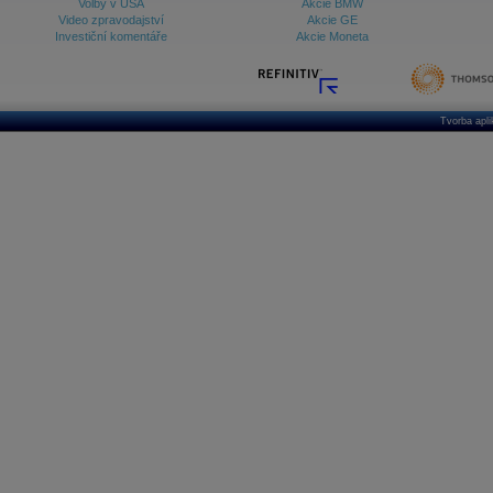
Volby v USA
Akcie BMW
Video zpravodajství
Akcie GE
Investiční komentáře
Akcie Moneta
Tvorba apl