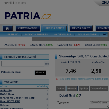
ZKU
PONDĚLÍ 10.08.2026
Detail akcie
Stoneridge
graf
ZPRAVODAJSTVÍ
AKCIE & FONDY
MĚNY & SAZBY
KOMODIT
|
PŘEHLED
|
INDEXY A FUTURES
|
AKCIE ONLINE
|
AKCIE HISTORIE
|
DETA
|
|
|
|
Online
Historie
Zprávy
O společnosti
Hospodaření
PX
2 785,07
-0,71%
DAX
26 319,45
0,69%
CZK/€
24,230
-0,06%
CZK/$
20,969
0,00%
Stoneridge
(SRI, NY Consolidated
HLEDÁNÍ V DETAILU AKCIÍ
Závěr k 7.8.2026
Změna (%)
select
7,46
2,90
Pokročilé hledání
Odeslat
R
- Real-Time data si mohou aktivovat klienti Patria 
TOP AKCIE
Název
Návštěvy
Online
Historie
Zprávy
O společnosti
Agilyx Rg
4
BWAQ Rg-A
2
Detail Graf
iShares USD High Yield Corp
12
Bond UCITS ETF
Typ grafu
Celsius
3
O
Adaptiv Select ETF
3