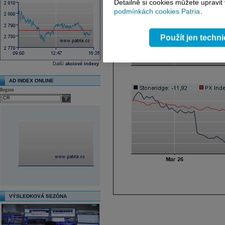
Detailně si cookies můžete upravit
podmínkách cookies Patria
.
Použít jen techn
Další
akciové indexy
AD INDEX ONLINE
Region
select
VÝSLEDKOVÁ SEZÓNA