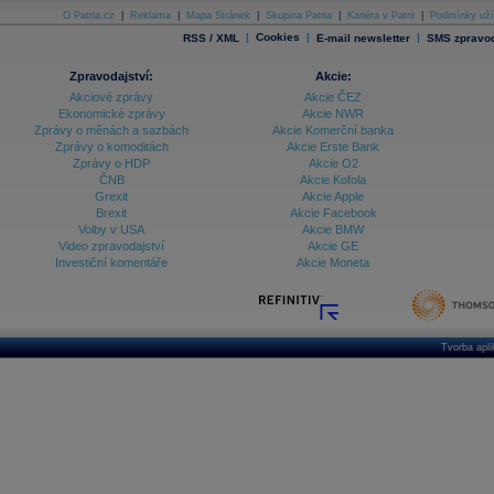
O Patria.cz
|
Reklama
|
Mapa Stránek
|
Skupina Patria
|
Kariéra v Patrii
|
Podmínky uží
|
Cookies
|
|
RSS / XML
E-mail newsletter
SMS zpravod
Zpravodajství:
Akcie:
Akciové zprávy
Akcie ČEZ
Ekonomické zprávy
Akcie NWR
Zprávy o měnách a sazbách
Akcie Komerční banka
Zprávy o komoditách
Akcie Erste Bank
Zprávy o HDP
Akcie O2
ČNB
Akcie Kofola
Grexit
Akcie Apple
Brexit
Akcie Facebook
Volby v USA
Akcie BMW
Video zpravodajství
Akcie GE
Investiční komentáře
Akcie Moneta
Tvorba apl