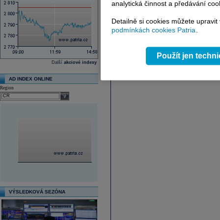
analytická činnost a předávání coo
Detailně si cookies můžete upravit
podmínkách cookies Patria
.
Použít jen techn
Další
akciové indexy
AD INDEX ONLINE
Region
select
VÝSLEDKOVÁ SEZÓNA