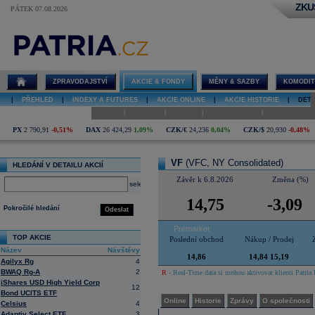
ZKU
PÁTEK 07.08.2026
Detail akcie
VF diskuze
ZPRAVODAJSTVÍ
AKCIE & FONDY
MĚNY & SAZBY
KOMODIT
|
PŘEHLED
|
INDEXY A FUTURES
|
AKCIE ONLINE
|
AKCIE HISTORIE
|
DETA
|
|
|
|
Online
Historie
Zprávy
O společnosti
Hospodaření
PX
2 790,91
-0,51%
DAX
26 424,29
1,09%
CZK/€
24,236
0,04%
CZK/$
20,930
-0,48%
VF
(VFC, NY Consolidated)
HLEDÁNÍ V DETAILU AKCIÍ
Závěr k 6.8.2026
Změna (%)
select
14,75
-3,09
Pokročilé hledání
Odeslat
Premarket
TOP AKCIE
Poslední obchod
Nákup / Prodej
Název
Návštěvy
14,86
14,84 15,19
Agilyx Rg
4
BWAQ Rg-A
2
R
- Real-Time data si mohou aktivovat klienti Patria 
iShares USD High Yield Corp
12
Bond UCITS ETF
Online
Historie
Zprávy
O společnosti
Celsius
4
Adaptiv Select ETF
3