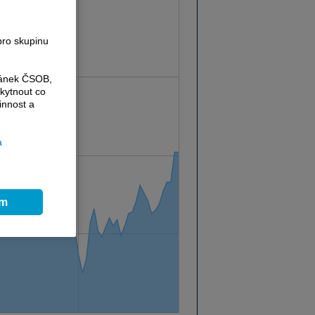
pro skupinu
ránek ČSOB,
kytnout co
innost a
a
ím