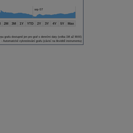
srp 07
M
2M
3M
1Y
YTD
2Y
3Y
4Y
5Y
Max
ypu grafu dostupné jen pro graf s denními daty (volba 1M až MAX)
 - Automatické vykreslování grafu (závisí na likviditě instrumentu)