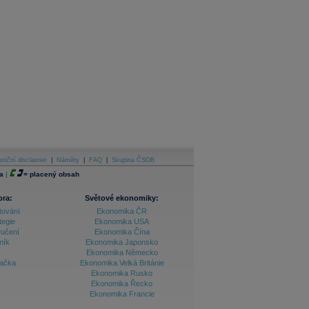
stiční disclaimer
|
Náměty
|
FAQ
|
Skupina ČSOB
a
|
=
placený obsah
ora:
Světové ekonomiky:
tování
Ekonomika ČR
tegie
Ekonomika USA
ručení
Ekonomika Čína
ník
Ekonomika Japonsko
Ekonomika Německo
lačka
Ekonomika Velká Británie
Ekonomika Rusko
Ekonomika Řecko
Ekonomika Francie