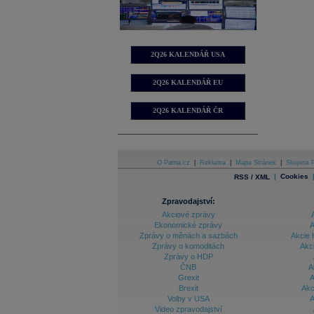
2Q26 KALENDÁŘ USA
2Q26 KALENDÁŘ EU
2Q26 KALENDÁŘ ČR
O Patria.cz
|
Reklama
|
Mapa Stránek
|
Skupina P
|
Cookies
RSS / XML
Zpravodajství:
Akciové zprávy
Ekonomické zprávy
A
Zprávy o měnách a sazbách
Akcie 
Zprávy o komoditách
Akc
Zprávy o HDP
ČNB
A
Grexit
A
Brexit
Akc
Volby v USA
A
Video zpravodajství