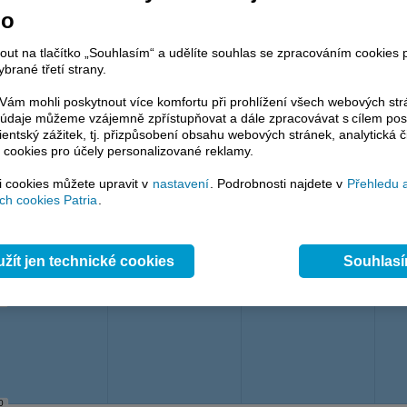
no
nout na tlačítko „Souhlasím“ a udělíte souhlas se zpracováním cookies 
brané třetí strany.
ám mohli poskytnout více komfortu při prohlížení všech webových st
5
to údaje můžeme vzájemně zpřístupňovat a dále zpracovávat s cílem pos
lientský zážitek, tj. přizpůsobení obsahu webových stránek, analytická č
 cookies pro účely personalizované reklamy.
si cookies můžete upravit v
nastavení
. Podrobnosti najdete v
Přehledu 
h cookies Patria
.
0
žít jen technické cookies
Souhlas
5
0