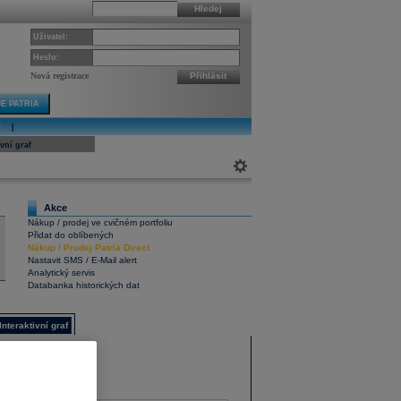
Hledej
Uživatel:
Heslo:
Nová registrace
Přihlásit
E PATRIA
E
|
ivní graf
Akce
4
Nákup / prodej ve cvičném portfoliu
Přidat do oblíbených
Nákup
/
Prodej
Patria Direct
Nastavit SMS / E-Mail alert
Analytický servis
Databanka historických dat
Interaktivní graf