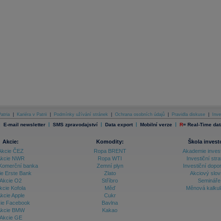
atria
|
Kariéra v Patrii
|
Podmínky užívání stránek
|
Ochrana osobních údajů
|
Pravidla diskuse
|
Inve
|
|
|
|
|
E-mail newsletter
SMS zpravodajství
Data export
Mobilní verze
R
=
Real-Time dat
Akcie:
Komodity:
Škola invest
Akcie ČEZ
Ropa BRENT
Akademie inves
kcie NWR
Ropa WTI
Investiční stra
Komerční banka
Zemní plyn
Investiční dopo
ie Erste Bank
Zlato
Akciový slov
Akcie O2
Stříbro
Semináře
kcie Kofola
Měď
Měnová kalku
kcie Apple
Cukr
ie Facebook
Bavlna
kcie BMW
Kakao
Akcie GE