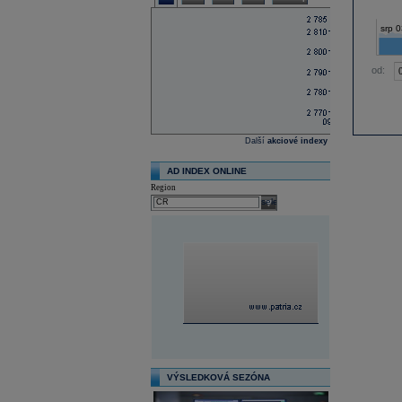
srp 0
od:
Další
akciové indexy
AD INDEX ONLINE
Region
select
VÝSLEDKOVÁ SEZÓNA