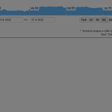
3
srp 04
srp 05
srp 06
do:
Tick
1D
3D
5D
1
* Technická analýza a výběr t
Pozn: Tick