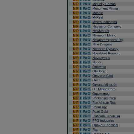
N
P
I
Po
O
Miquel y Costas
N
P
I
Po
O
Monument Mining
N
P
I
Po
O
Mosaic
N
P
I
Po
O
M-Real
N
P
I
Po
O
Myers Industries
N
P
I
Po
O
Navigator Company
N
P
I
Po
O
NewMarket
N
P
I
Po
O
Newmont Mining
N
P
I
Po
O
Newport Explorat Rg
N
P
I
Po
O
Nine Dragons
N
P
I
Po
O
Northern Dynasty
N
P
I
Po
O
NovaGold Resourc
N
P
I
Po
O
Novozymes
N
P
I
Po
O
Nucor
N
P
I
Po
O
Odlewnie
N
P
I
Po
O
Olin Corp
N
P
I
Po
O
Orezone Gold
N
P
I
Po
O
Orica
N
P
I
Po
O
Orvana Minerals
N
P
I
Po
O
OT Mining Corp
N
P
I
Po
O
Outokumpu
N
P
I
Po
O
Packaging Corp
N
P
I
Po
O
Pan African Res
N
P
I
Po
O
PannErgy
N
P
I
Po
O
Pearl Gold
N
P
I
Po
O
Platinum Group Rg
N
P
I
Po
O
PPG Industries
N
P
I
Po
O
Quaker Chemical
N
P
I
Po
O
Rath