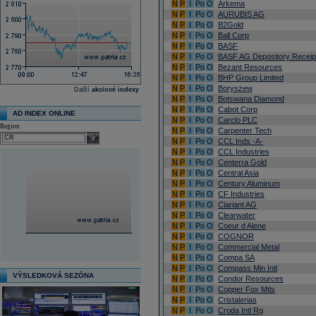
N
P
I
Po
O
Arkema
N
P
I
Po
O
AURUBIS AG
N
P
I
Po
O
B2Gold
N
P
I
Po
O
Ball Corp
N
P
I
Po
O
BASF
N
P
I
Po
O
BASF AG Depository Receip
N
P
I
Po
O
Bezant Resources
N
P
I
Po
O
BHP Group Limited
N
P
I
Po
O
Boryszew
Další
akciové indexy
N
P
I
Po
O
Botswana Diamond
N
P
I
Po
O
Cabot Corp
AD INDEX ONLINE
N
P
I
Po
O
Carclo PLC
Region
N
P
I
Po
O
Carpenter Tech
select
N
P
I
Po
O
CCL Inds -A-
N
P
I
Po
O
CCL Industries
N
P
I
Po
O
Centerra Gold
N
P
I
Po
O
Central Asia
N
P
I
Po
O
Century Aluminum
N
P
I
Po
O
CF Industries
N
P
I
Po
O
Clariant AG
N
P
I
Po
O
Clearwater
N
P
I
Po
O
Coeur d Alene
N
P
I
Po
O
COGNOR
N
P
I
Po
O
Commercial Metal
N
P
I
Po
O
Compa SA
N
P
I
Po
O
Compass Min Intl
VÝSLEDKOVÁ SEZÓNA
N
P
I
Po
O
Condor Resources
N
P
I
Po
O
Copper Fox Mtls
N
P
I
Po
O
Cristalerias
N
P
I
Po
O
Croda Intl Rg