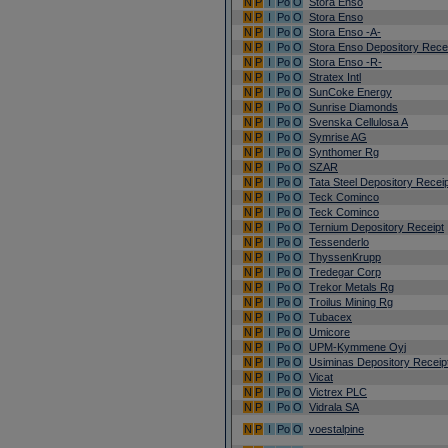
N
P
I
Po
O
Stora Enso
N
P
I
Po
O
Stora Enso
N
P
I
Po
O
Stora Enso -A-
N
P
I
Po
O
Stora Enso Depository Rece
N
P
I
Po
O
Stora Enso -R-
N
P
I
Po
O
Stratex Intl
N
P
I
Po
O
SunCoke Energy
N
P
I
Po
O
Sunrise Diamonds
N
P
I
Po
O
Svenska Cellulosa A
N
P
I
Po
O
Symrise AG
N
P
I
Po
O
Synthomer Rg
N
P
I
Po
O
SZAR
N
P
I
Po
O
Tata Steel Depository Recei
N
P
I
Po
O
Teck Cominco
N
P
I
Po
O
Teck Cominco
N
P
I
Po
O
Ternium Depository Receipt
N
P
I
Po
O
Tessenderlo
N
P
I
Po
O
ThyssenKrupp
N
P
I
Po
O
Tredegar Corp
N
P
I
Po
O
Trekor Metals Rg
N
P
I
Po
O
Troilus Mining Rg
N
P
I
Po
O
Tubacex
N
P
I
Po
O
Umicore
N
P
I
Po
O
UPM-Kymmene Oyj
N
P
I
Po
O
Usiminas Depository Receip
N
P
I
Po
O
Vicat
N
P
I
Po
O
Victrex PLC
N
P
I
Po
O
Vidrala SA
N
P
I
Po
O
voestalpine