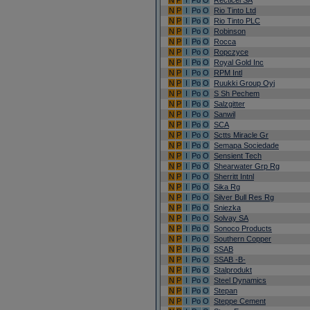
N
P
I
Po
O
Recticel SA
N
P
I
Po
O
Rio Tinto Ltd
N
P
I
Po
O
Rio Tinto PLC
N
P
I
Po
O
Robinson
N
P
I
Po
O
Rocca
N
P
I
Po
O
Ropczyce
N
P
I
Po
O
Royal Gold Inc
N
P
I
Po
O
RPM Intl
N
P
I
Po
O
Ruukki Group Oyj
N
P
I
Po
O
S Sh Pechem
N
P
I
Po
O
Salzgitter
N
P
I
Po
O
Sanwil
N
P
I
Po
O
SCA
N
P
I
Po
O
Sctts Miracle Gr
N
P
I
Po
O
Semapa Sociedade
N
P
I
Po
O
Sensient Tech
N
P
I
Po
O
Shearwater Grp Rg
N
P
I
Po
O
Sherritt Intnl
N
P
I
Po
O
Sika Rg
N
P
I
Po
O
Silver Bull Res Rg
N
P
I
Po
O
Sniezka
N
P
I
Po
O
Solvay SA
N
P
I
Po
O
Sonoco Products
N
P
I
Po
O
Southern Copper
N
P
I
Po
O
SSAB
N
P
I
Po
O
SSAB -B-
N
P
I
Po
O
Stalprodukt
N
P
I
Po
O
Steel Dynamics
N
P
I
Po
O
Stepan
N
P
I
Po
O
Steppe Cement