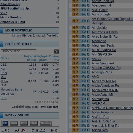
N
P
I
Po
O
Abaxx Tech Rg
AtlasClear Rg
1
N
P
I
Po
O
Aberdeen Intl
JPM BetaBuildrs Jp
4
N
P
I
Po
O
ADF Group
VGP
10
N
P
I
Po
O
Agnico Eagle
Matrix Service
6
AH Conch Cement Deposito
N
P
I
Po
O
Amadeus IT Hold
15
Receipt
N
P
I
Po
O
Air Liquide
MOJE PORTFOLIO
N
P
I
Po
O
Air Prods & Chem
Nastavit
Oblíbené
, nastavit
Portfolio
N
P
I
Po
O
Akzo Nobel Br Rg
N
P
I
Po
O
Albemarle
OBLÍBENÉ TITULY
N
P
I
Po
O
Allegheny Tech
N
P
I
Po
O
ALRO Slatina SA
select
N
P
I
Po
O
Altri SGPS SA
Nejlepší
Nejlepší
Změna
Název
N
P
I
Po
O
AMAG
nákup
prodej
(%)
N
P
I
Po
O
Amer Vanguard
ČEZ
1353
1359
0,74
N
P
I
Po
O
Americ Gld&Slvr Rg
KB
1044
1046
-0,10
N
P
I
Po
O
Amerigo Rscs
PKN
149,2
149,46
-2,38
N
P
I
Po
O
AMG
Msft
0,03
N
P
I
Po
O
Anglesey Min Rg
Nokia
8,144
8,166
-1,83
IBM
1,65
N
P
I
Po
O
Anglo American Rg
Mercedes-Benz
N
P
I
Po
O
Anglo Amr Sp ADR
47
47,015
0,68
Group AG
N
P
I
Po
O
Anglo Asian Min
PFE
2,14
N
P
I
Po
O
Antofagasta
08.08.2026 2:04:00
N
P
I
Po
O
APERAM
Zpožděná data,
Real-Time data info
N
P
I
Po
O
APERAM Depository Receip
N
P
I
Po
O
AptarGroup Inc
INDEXY ONLINE
N
P
I
Po
O
Arafura Rsc
N
P
I
Po
O
ARCTIC PAPER
PX
BUX
WIG
DAX
Nasdaq
N
P
I
Po
O
Argnt Lit & Ener Rg
N
P
I
Po
O
Ariana Res