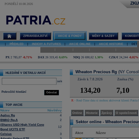
ZKU
PONDĚLÍ 10.08.2026
Detail akcie
Wheaton
Precious Rg
online
ZPRAVODAJSTVÍ
AKCIE & FONDY
MĚNY & SAZBY
KOMODIT
|
PŘEHLED
|
INDEXY A FUTURES
|
AKCIE ONLINE
|
AKCIE HISTORIE
|
DETA
|
|
|
|
Online
Historie
Zprávy
O společnosti
Hospodaření
PX
2 785,07
-0,71%
DAX
26 319,45
0,69%
NDQ
26 690,62
1,30%
CZK/€
24,244
-0,02%
Wheaton Precious Rg
(NY Consol
HLEDÁNÍ V DETAILU AKCIÍ
Závěr k 7.8.2026
Změna (%)
select
134,20
7,10
Pokročilé hledání
Odeslat
R
- Real-Time data si mohou aktivovat klienti Patria 
TOP AKCIE
Název
Návštěvy
Online
Historie
Zprávy
O společnosti
Agilyx Rg
4
BWAQ Rg-A
2
Sektor online -
Wheaton Precious
iShares USD High Yield Corp
12
Bond UCITS ETF
Akce
Název
Celsius
3
Adaptiv Select ETF
3