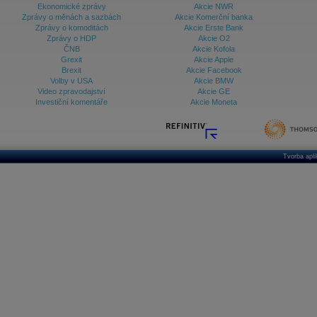
Ekonomické zprávy
Akcie NWR
Zprávy o měnách a sazbách
Akcie Komerční banka
Zprávy o komoditách
Akcie Erste Bank
Zprávy o HDP
Akcie O2
ČNB
Akcie Kofola
Grexit
Akcie Apple
Brexit
Akcie Facebook
Volby v USA
Akcie BMW
Video zpravodajství
Akcie GE
Investiční komentáře
Akcie Moneta
Tvorba apl