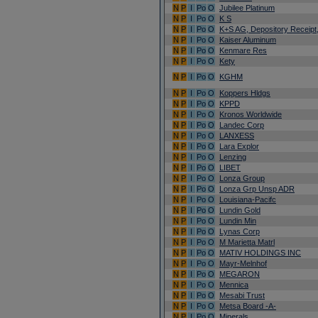
N
P
I
Po
O
Jubilee Platinum
N
P
I
Po
O
K S
N
P
I
Po
O
K+S AG, Depository Receipt,
N
P
I
Po
O
Kaiser Aluminum
N
P
I
Po
O
Kenmare Res
N
P
I
Po
O
Kety
N
P
I
Po
O
KGHM
N
P
I
Po
O
Koppers Hldgs
N
P
I
Po
O
KPPD
N
P
I
Po
O
Kronos Worldwide
N
P
I
Po
O
Landec Corp
N
P
I
Po
O
LANXESS
N
P
I
Po
O
Lara Explor
N
P
I
Po
O
Lenzing
N
P
I
Po
O
LIBET
N
P
I
Po
O
Lonza Group
N
P
I
Po
O
Lonza Grp Unsp ADR
N
P
I
Po
O
Louisiana-Pacifc
N
P
I
Po
O
Lundin Gold
N
P
I
Po
O
Lundin Min
N
P
I
Po
O
Lynas Corp
N
P
I
Po
O
M Marietta Matrl
N
P
I
Po
O
MATIV HOLDINGS INC
N
P
I
Po
O
Mayr-Melnhof
N
P
I
Po
O
MEGARON
N
P
I
Po
O
Mennica
N
P
I
Po
O
Mesabi Trust
N
P
I
Po
O
Metsa Board -A-
N
P
I
Po
O
Minerals