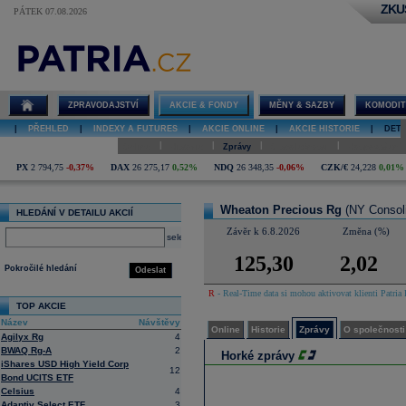
ZKU
PÁTEK 07.08.2026
Detail akcie
Wheaton
Precious Rg
online
ZPRAVODAJSTVÍ
AKCIE & FONDY
MĚNY & SAZBY
KOMODIT
|
PŘEHLED
|
INDEXY A FUTURES
|
AKCIE ONLINE
|
AKCIE HISTORIE
|
DETA
|
|
|
|
Online
Historie
Zprávy
O společnosti
Hospodaření
PX
2 794,75
-0,37%
DAX
26 275,17
0,52%
NDQ
26 348,35
-0,06%
CZK/€
24,228
0,01%
Wheaton Precious Rg
(NY Consol
HLEDÁNÍ V DETAILU AKCIÍ
Závěr k 6.8.2026
Změna (%)
select
125,30
2,02
Pokročilé hledání
Odeslat
R
- Real-Time data si mohou aktivovat klienti Patria 
TOP AKCIE
Název
Návštěvy
Online
Historie
Zprávy
O společnosti
Agilyx Rg
4
BWAQ Rg-A
2
Horké zprávy
iShares USD High Yield Corp
12
Bond UCITS ETF
Celsius
4
Adaptiv Select ETF
3