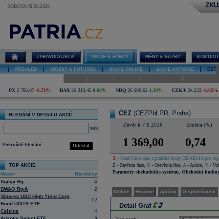
ZKU
SOBOTA 08.08.2026
Detail akcie
ČEZ graf
ZPRAVODAJSTVÍ
AKCIE & FONDY
MĚNY & SAZBY
KOMODIT
|
PŘEHLED
|
INDEXY A FUTURES
|
AKCIE ONLINE
|
AKCIE HISTORIE
|
DETA
|
|
|
|
Online
Historie
Zprávy
O společnosti
Hospodaření
PX
2 785,07
-0,71%
DAX
26 319,45
0,69%
NDQ
26 690,62
1,30%
CZK/€
24,232
-0,02%
ČEZ
(CEZPbl.PR, Praha)
HLEDÁNÍ V DETAILU AKCIÍ
Závěr k 7.8.2026
Změna (%)
select
1 369,00
0,74
Pokročilé hledání
Odeslat
R
- Real-Time data z pražské burzy ZDARMA pro regi
TOP AKCIE
Z
- Zavřená fáze
,
O
- Otevřená fáze
,
A
- Aukce
,
V
- Vol
Parametry obchodního systému
,
Obchodní hodin
Název
Návštěvy
Agilyx Rg
4
BWAQ Rg-A
2
Online
Historie
Zprávy
O společnosti
iShares USD High Yield Corp
12
Bond UCITS ETF
Detail Graf
Celsius
4
Adaptiv Select ETF
3