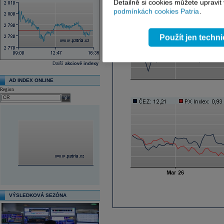
Detailně si cookies můžete upravit
podmínkách cookies Patria
.
Použít jen techn
Další
akciové indexy
AD INDEX ONLINE
Region
select
VÝSLEDKOVÁ SEZÓNA