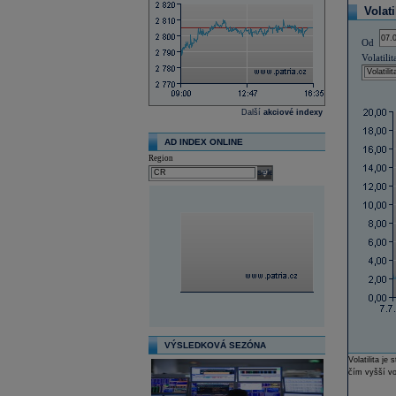
Volati
Od
Volatilit
Další
akciové indexy
AD INDEX ONLINE
Region
select
VÝSLEDKOVÁ SEZÓNA
Volatilita j
čím vyšší vol