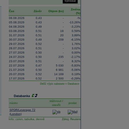
Vyhledat
Změna
Čas
Závěr
Objem (ks)
(%)
06.08.2026
0,43
-
-%
05.08.2026
0,43
-
-13,26%
04.08.2026
0,49
-
-3,23%
03.08.2026
0,51
19
0,59%
31.07.2026
0,51
20
3,89%
30.07.2026
0,49
209
-6,15%
29.07.2026
0,52
-
1,76%
28.07.2026
0,51
-
3,02%
27.07.2026
0,50
-
0,00%
24.07.2026
0,50
235
-2,17%
23.07.2026
0,51
-
8,32%
22.07.2026
0,47
5 030
-5,83%
21.07.2026
0,50
6 981
-5,06%
20.07.2026
0,52
14 169
0,19%
17.07.2026
0,52
2 500
-0,29%
Delší výpis naleznete v
Databance
Databanka
stáhnout /
název
poslat
otevřít
SPDR/Leverage 72
(London)
Info:
cs/en,
tabulka,
denně
Zdroj: Reuters