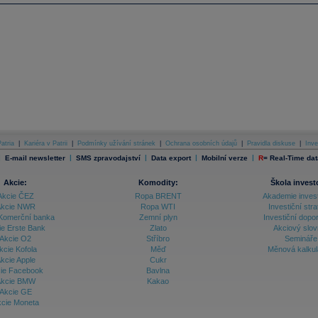
atria
|
Kariéra v Patrii
|
Podmínky užívání stránek
|
Ochrana osobních údajů
|
Pravidla diskuse
|
Inve
|
|
|
|
|
E-mail newsletter
SMS zpravodajství
Data export
Mobilní verze
R
=
Real-Time dat
Akcie:
Komodity:
Škola invest
Akcie ČEZ
Ropa BRENT
Akademie inves
kcie NWR
Ropa WTI
Investiční stra
Komerční banka
Zemní plyn
Investiční dopo
ie Erste Bank
Zlato
Akciový slov
Akcie O2
Stříbro
Semináře
kcie Kofola
Měď
Měnová kalku
kcie Apple
Cukr
ie Facebook
Bavlna
kcie BMW
Kakao
Akcie GE
cie Moneta