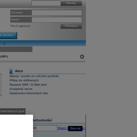
Hledej
Uživatel:
Heslo:
Nová registrace
Přihlásit
E PATRIA
E
|
ivní graf
0,00%
Akce
6
Nákup / prodej ve cvičném portfoliu
Přidat do oblíbených
Nastavit SMS / E-Mail alert
Analytický servis
Databanka historických dat
Interaktivní graf
Statistika obchodování
Open the calendar popup.
Odeslat
Ke dni:
Zahájení
-