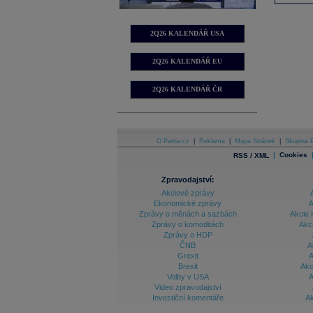
2Q26 KALENDÁŘ USA
2Q26 KALENDÁŘ EU
2Q26 KALENDÁŘ ČR
O Patria.cz
|
Reklama
|
Mapa Stránek
|
Skupina P
|
Cookies
RSS / XML
Zpravodajství:
Akciové zprávy
Ekonomické zprávy
A
Zprávy o měnách a sazbách
Akcie 
Zprávy o komoditách
Akc
Zprávy o HDP
ČNB
A
Grexit
A
Brexit
Akc
Volby v USA
A
Video zpravodajství
Investiční komentáře
Ak