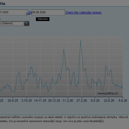
lita
Open the calendar popup.
Open the calendar popup.
Do
a
Odeslat
select
e statistické měřítko cenového rozptylu za dané období, k výpočtu se používá směrodatná odchylka. Obecně,
atilita, tím je investiční instrument rizikovější (resp. tím více je jeho cena flexibilnější)