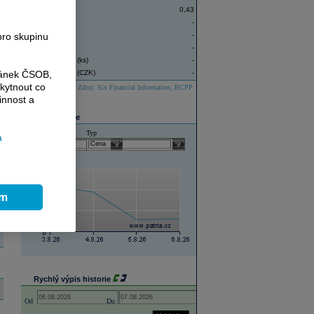
Závěr
0,43
Denní minimum
-
pro skupinu
Denní maximum
-
Změna ceny (%)
-
Objem obchodů (ks)
-
ránek ČSOB,
Objem obchodů (CZK)
-
kytnout co
Zdroj: Six Financial Information, BCPP
innost a
Graf historie
Historie
Typ
a
select
select
ím
Rychlý výpis historie
Open the calendar popup.
Open the calendar popup.
Od
Do