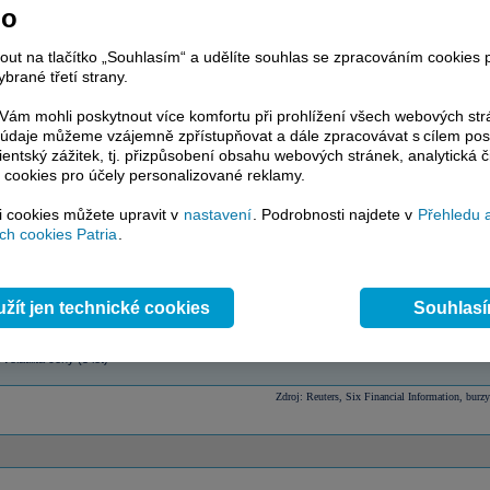
ceny (%)
Absolutně
no
-
c
-
nout na tlačítko „Souhlasím“ a udělíte souhlas se zpracováním cookies 
tku roku (YTD)
-
-
brané třetí strany.
-
ý průměr (SMA) 30 dní
-
ám mohli poskytnout více komfortu při prohlížení všech webových st
ý průměr (SMA) 60 dní
-
to údaje můžeme vzájemně zpřístupňovat a dále zpracovávat s cílem pos
ý průměr (SMA) 200 dní
-
lientský zážitek, tj. přizpůsobení obsahu webových stránek, analytická č
kurz vs. 52týdenní maximum
-68,19
 cookies pro účely personalizované reklamy.
kurz vs. 52týdenní minimum
71,40
objem (1 týden)
50,00
si cookies můžete upravit v
nastavení
. Podrobnosti najdete v
Přehledu 
objem (4 týdny)
1 705,00
h cookies Patria
.
objem 12 týdnů)
5 544,00
objem (52 týdnů)
19 632,00
 volatilita ceny (30 dnů)
84,61
 volatilita ceny (90 dnů)
77,60
žít jen technické cookies
Souhlas
 volatilita ceny (180 dnů)
84,69
 volatilita ceny (250 dnů)
79,67
 volatilita ceny (3 roky)
59,44
volatilita ceny (5 let)
-
Zdroj: Reuters, Six Financial Information, burzy