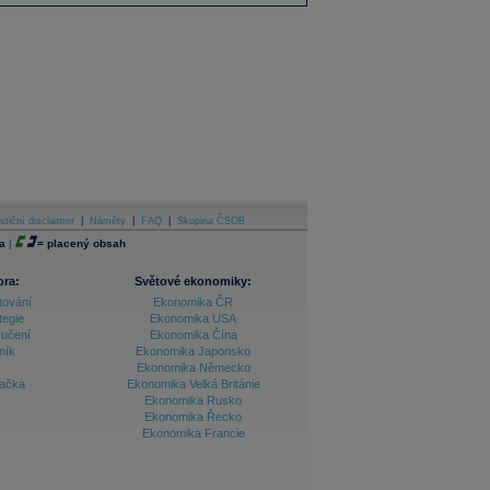
stiční disclaimer
|
Náměty
|
FAQ
|
Skupina ČSOB
a
|
=
placený obsah
ora:
Světové ekonomiky:
tování
Ekonomika ČR
tegie
Ekonomika USA
ručení
Ekonomika Čína
ník
Ekonomika Japonsko
Ekonomika Německo
lačka
Ekonomika Velká Británie
Ekonomika Rusko
Ekonomika Řecko
Ekonomika Francie