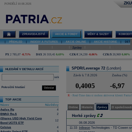
ZKU
PONDĚLÍ 10.08.2026
Detail akcie
SPDR/Leverage
72 online
ZPRAVODAJSTVÍ
AKCIE & FONDY
MĚNY & SAZBY
KOMODIT
|
PŘEHLED
|
INDEXY A FUTURES
|
AKCIE ONLINE
|
AKCIE HISTORIE
|
DETA
|
|
|
|
Online
Historie
Zprávy
O společnosti
Hospodaření
PX
2 785,07
-0,71%
DAX
26 319,45
0,69%
CZK/€
24,230
-0,06%
CZK/$
20,969
0,00%
SPDR/Leverage 72
(London)
HLEDÁNÍ V DETAILU AKCIÍ
Závěr k 7.8.2026
Změna (%)
select
0,4005
-6,97
Pokročilé hledání
Odeslat
R
- Real-Time data si mohou aktivovat klienti Patria 
TOP AKCIE
Název
Návštěvy
Online
Historie
Zprávy
O společnosti
Agilyx Rg
4
BWAQ Rg-A
2
Horké zprávy
iShares USD High Yield Corp
12
06.08.2026
Bond UCITS ETF
Celsius
4
11:33
Infineon
Technologies - TD Cowen sn
Adaptiv Select ETF
3